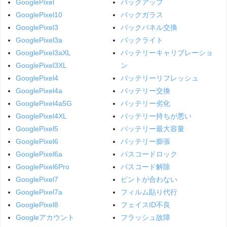
GooglePixel
バックアップ
GooglePixel10
バックガラス
GooglePixel3
バックパネル交換
GooglePixel3a
バックライト
GooglePixel3aXL
バッテリーキャリブレーショ
GooglePixel3XL
ン
GooglePixel4
バッテリーリフレッシュ
GooglePixel4a
バッテリー交換
GooglePixel4a5G
バッテリー劣化
GooglePixel4XL
バッテリー持ちが悪い
GooglePixel5
バッテリー最大容量
GooglePixel6
バッテリー膨張
GooglePixel6a
パスコードロック
GooglePixel6Pro
パスコード解除
GooglePixel7
ピントが合わない
GooglePixel7a
フィルム貼り代行
GooglePixel8
フェイスID不良
Googleアカウント
フラッシュ故障