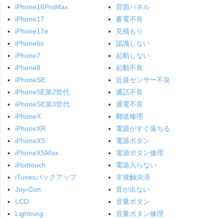
iPhone16ProMax
背面パネル
iPhone17
蓄電不良
iPhone17e
見積もり
iPhone6s
認識しない
iPhone7
起動しない
iPhone8
起動不良
iPhoneSE
近接センサー不良
iPhoneSE第2世代
通話不良
iPhoneSE第3世代
通電不良
iPhoneX
郵送修理
iPhoneXR
電源がすぐ落ちる
iPhoneXS
電源ボタン
iPhoneXSMax
電源ボタン修理
iPodtouch
電源入らない
iTunesバックアップ
非接触決済
Joy-Con
音が出ない
LCD
音量ボタン
Lightning
音量ボタン修理