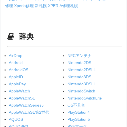
修理
Xperia修理 新札幌
XPERIA修理札幌
辞典
AirDrop
NFCアンテナ
Android
Nintendo2DS
AndroidOS
Nintendo2DSLL
AppleID
Nintendo3DS
ApplePay
Nintendo3DSLL
AppleWatch
NintendoSwitch
AppleWatchSE
NintendoSwitchLite
AppleWatchSeries5
OS不具合
AppleWatchSE第2世代
PlayStation4
AQUOS
PlayStation5
AQUOSR3
PSEマーク