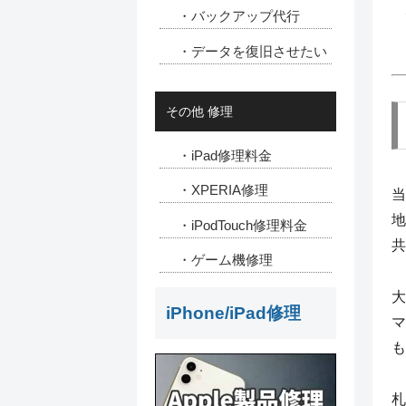
・バックアップ代行
・データを復旧させたい
その他 修理
・iPad修理料金
・XPERIA修理
地
・iPodTouch修理料金
共
・ゲーム機修理
大
iPhone/iPad修理
マ
も
札