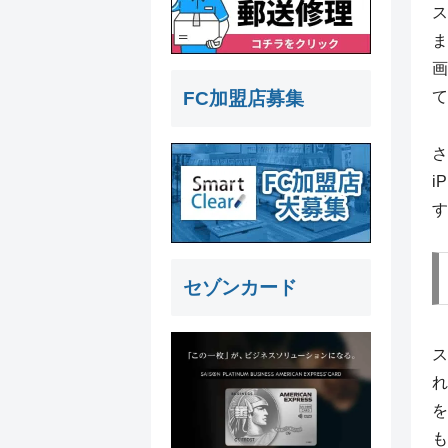
ス
ま
画
FC加盟店募集
て
さ
i
す
セゾンカード
ス
れ
を
も