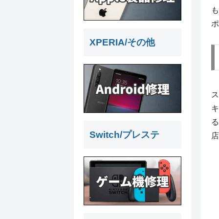
も
ポ
XPERIA/その他
ス
キ
る
Switch/プレステ
店