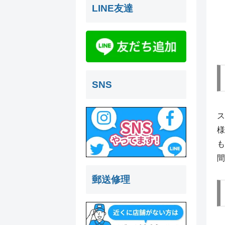
LINE友達
SNS
ス
様
も
間
郵送修理