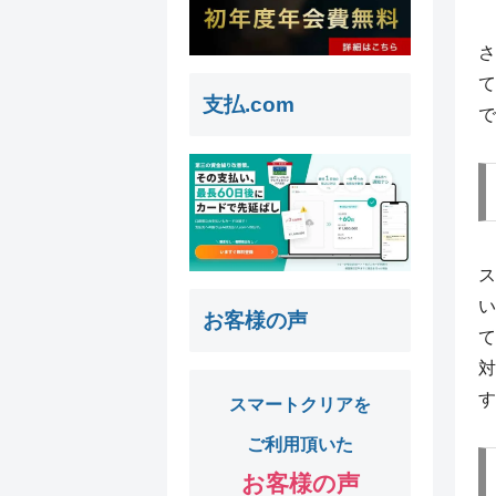
さ
て
支払.com
で
ス
い
お客様の声
て
対
す
スマートクリアを
ご利用頂いた
お客様の声