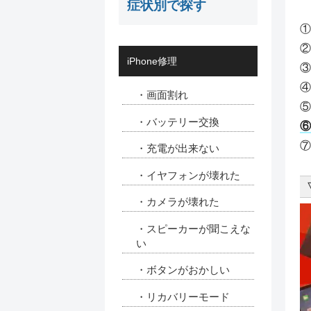
症状別で探す
①
②
iPhone修理
③
④
・画面割れ
⑤
・バッテリー交換
⑥
⑦
・充電が出来ない
・イヤフォンが壊れた
・カメラが壊れた
・スピーカーが聞こえな
い
・ボタンがおかしい
・リカバリーモード