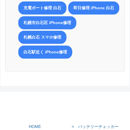
スマートクリアグループは総務大臣登録の登録修理業者ですので、厳
しい検査項目・特性試験をクリアしています。
充電ポート修理 白石
即日修理 iPhone 白石
また、修理交換パーツはすべて信頼・信用出来る国内商社が取り扱う
部品を使用しております。
札幌市白石区 iPhone修理
サービス技術などの品質管理においても世界基準の厳しい管理体制の
中でサービス提供を行っていますので、ご安心ください。
他の業者での修理後に不具合等が発生した場合は、早めにご相談下さ
札幌白石 スマホ修理
い。
白石駅近く iPhone修理
総務省登録修理業者とはメーカー(Apple等)以外の第三者が、スマート
フォンやタブレットの修理を行う場合に、安心して修理を受けるため
に導入された基準値のようなものです。総務省登録修理業者と認定さ
れる為には、「登録修理業者制度」に申請を行い、電波法・電気通信
事業法で定める登録の基準に適合する場合、総務大臣の登録を受ける
ことができます。
HOME
> バッテリーチェッカー