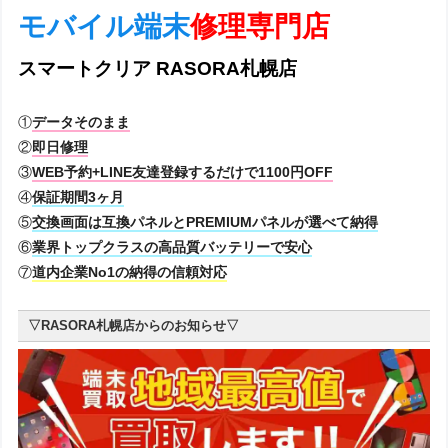
モバイル端末
修理専門店
スマートクリア RASORA札幌店
①
データそのまま
②
即日修理
③
WEB予約+LINE友達登録するだけで1100円OFF
④
保証期間3ヶ月
⑤
交換画面は互換パネルとPREMIUMパネルが選べて納得
⑥
業界トップクラスの高品質バッテリーで安心
⑦
道内企業No1の納得の信頼対応
▽RASORA札幌店からのお知らせ▽