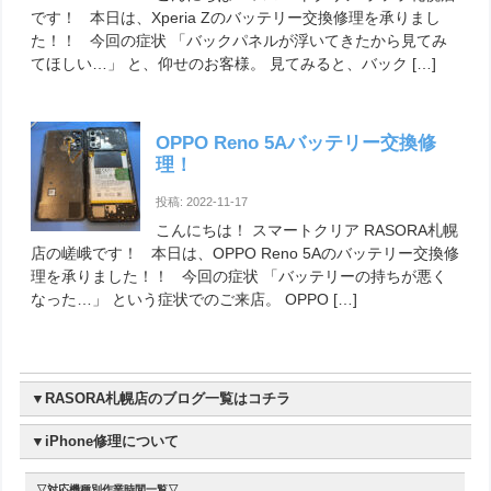
です！ 本日は、Xperia Zのバッテリー交換修理を承りまし
た！！ 今回の症状 「バックパネルが浮いてきたから見てみ
てほしい…」 と、仰せのお客様。 見てみると、バック […]
Q.iPhone以外にも修理できますか？
OPPO Reno 5Aバッテリー交換修
理！
はい。現在、iPad(アイパッド)、Xperia(エクスペリア)、iPodTouch(ア
イポッドタッチ)、ゲーム機のSwitch(スイッチ)や3DSの修理を承って
投稿: 2022-11-17
おります。
こんにちは！ スマートクリア RASORA札幌
その他の端末も修理可能な場合もありますので、まずはお気軽にご相
店の嵯峨です！ 本日は、OPPO Reno 5Aのバッテリー交換修
談ください。
理を承りました！！ 今回の症状 「バッテリーの持ちが悪く
なった…」 という症状でのご来店。 OPPO […]
Q.お店に行く際、持って行くものはありますか？
▼RASORA札幌店のブログ一覧はコチラ
修理希望の端末のみお持ちください。
▼iPhone修理について
その他、本人確認書類などは不要です。
▽対応機種別作業時間一覧▽