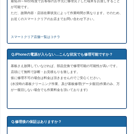
最短20～60分程度でお客様のお手元に修理完了した端末をお渡しすること
が可能です。
ただ、故障内容・店頭在庫状況によって作業時間が異なります。そのため、
お近くのスマートクリアのお店までお問い合わせ下さい。
スマートクリア店舗一覧はコチラ
Q.iPhoneの電源が入らない…こんな状況でも修理可能ですか？
基板さえ故障していなければ、部品交換で修理可能の可能性が高いです。
店頭にて無料で診断・お見積もりを致します。
仮に修理不可の場合は料金は頂きませんのでご安心ください。
(水没時の基板クリーニング作業、及び基板修理(データ復旧)作業のみ、万
が一復旧しない場合でも作業料金を頂いております)
Q.修理後の保証はありますか？