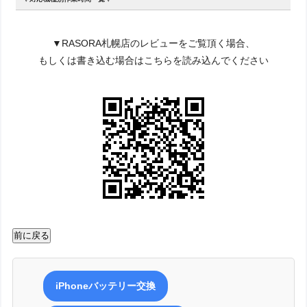
▼RASORA札幌店のレビューをご覧頂く場合、
Q.見積もりはいくらかかりますか？
もしくは書き込む場合はこちらを読み込んでください
症状の診断とお見積もりはいつでも無料で承ります。
お見積もりは5分程度ですぐに終わります。
Q.修理を依頼方法は？時間はかかりますか？
PCやスマートフォンからWEBご予約をしていただくか、お近くのス
マートクリアへ直接電話予約をしていただければスムーズにご案内が
可能でございます。
予約なしにてご来店いただいた場合、お店の混雑状況によってはお待
ちいただく可能性がございますのでご了承くださいませ。
iPhoneバッテリー交換