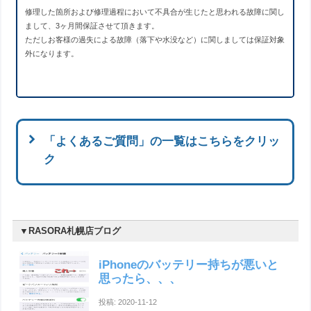
修理した箇所および修理過程において不具合が生じたと思われる故障に関し
まして、3ヶ月間保証させて頂きます。
ただしお客様の過失による故障（落下や水没など）に関しましては保証対象
外になります。
「よくあるご質問」の一覧はこちらをクリッ
ク
Q.クレジットカードは使えますか？
▼RASORA札幌店ブログ
全店クレジットカードをお使い頂けます。
電子マネー等に関しては各店舗により異なりますので、詳しくは各店
iPhoneのバッテリー持ちが悪いと
舗ページの店舗詳細にてご確認ください。
思ったら、、、
投稿: 2020-11-12