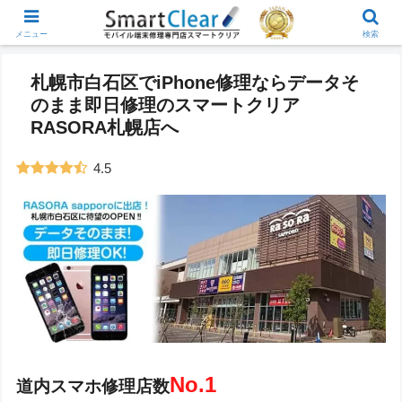
メニュー
検索
札幌市白石区でiPhone修理ならデータそ
のまま即日修理のスマートクリア
RASORA札幌店へ
4.5
No.1
道内スマホ修理店数