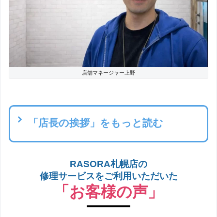
（状況によりまして、お見積もりした金額が前後する可能性があ
ります。ご了承ください。）
5. 修理完了後、端末のご返却
修理完了しましたら、お客様にメールまたはお電話にてお客様に
ご報告いたします。
その際に確定した料金をお伝えします。後に早急に発送します。
店舗マネージャー上野
6. ご精算、保証開始
お客様の届け先にiPhoneが到着します。
代金引換（現金決済）にてお送り致しますので、配達ドライバー
に料金をお支払いください。
「店長の挨拶」をもっと読む
（当店からお客様に送る際の配送料は、当社負担となります。）
※店舗によって決済システムが異なる場合がありますので依頼店
舗へご確認下さい。
RASORA札幌店の
修理サービスをご利用いただいた
「お客様の声」