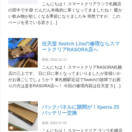
こんにちは！ スマートクリアラソラ札幌店
の田中です😄 だんだん本格的に寒くなってきましたね！ 暖か
Q.データのプライバシーや個人情報は大丈夫ですか？
い飲み物が欲しくなる季節になりました☕️ 突然ですが、この
ページを見ている皆さ […]
当店では、個人情報の悪用や不要な情報の閲覧等は決して行いませ
ん。
任天堂 Switch Liteの修理ならスマ
ートクリアRASORA店へ
ご不安の方には、暗証番号等は伺わず、修理後の動作確認の際はお客
投稿: 2020-12-14
様と一緒に確認させて頂きますのでご安心ください。
こんにちは！ スマートクリアRASORA札幌
店の三上です。 日に日に寒くなってまいりましたが皆様いか
がお過ごしでしょうか？ 東札幌駅近辺でSwitchの故障でお困
りの方は是非RASORA店へ！ 今回の修理内容は任天堂 S […]
Q.店鋪へ行く時間がないのですが郵送修理は可能ですか？
バックパネルに隙間が！Xperia Z5
郵送修理も承ります。
バッテリー交換
投稿: 2022-07-03
詳しくは下記のページにてご確認ください。
こんにちは！ スマートクリア ラソラ札幌店
郵送修理について