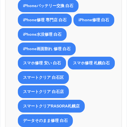
iPhoneバッテリー交換 白石
Q.札幌以外にも店舗はありますか？
iPhone修理 専門店 白石
iPhone修理 白石
はい。現在、札幌以外にも、小樽市、千歳市、江別市、苫小牧市、旭
iPhone水没修理 白石
川市、函館市、室蘭市にも出店しております。
札幌市内には、札幌市中央区、札幌市北区、札幌市西区、札幌市厚別
iPhone画面割れ 修理 白石
区、札幌市南区、札幌市手稲区、札幌市豊平区、札幌市東区、札幌市
白石区とほとんどの区に出店しておりますので、是非お近くの店舗ま
でご相談ください。
スマホ修理 安い 白石
スマホ修理 札幌白石
スマートクリア 白石区
スマートクリア 白石店
スマートクリアRASORA札幌店
もちろん可能です。
実際にスマートクリアには、他業者で修理して不具合が発生したお客
データそのまま修理 白石
様が多数いらっしゃいます。