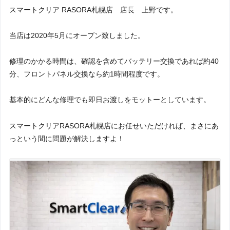
WEB予約割りを受けられたい場合のお客様は、かんたんWEB予
スマートクリア RASORA札幌店 店長 上野です。
ご郵送修理の流れ
約お願い致します。
1. お電話・メールにてご相談、WEB予約
2. ご来店にてヒアリングの上、申込手続き
当店は2020年5月にオープン致しました。
メール・お電話どちらでもご予約承ります。
店頭にて直接端末を確認した上で、修理のお見積もりとお時間を
メールでのご予約は、ご希望店舗からご郵送修理のWEB予約フ
ご案内。
修理のかかる時間は、確認を含めてバッテリー交換であれば約40
ォームをご利用ください。
修理内容をご確認後、申込書をご記入いただきます。
分、フロントパネル交換なら約1時間程度です。
2. 店舗スタッフより確認事項のお伝え
3. 修理を開始します
基本的にどんな修理でも即日お渡しをモットーとしています。
状況確認後、メールもしくはお電話にてお客様へお見積もりや注
目安のお時間もお伝え致しますので、外出頂いても大丈夫です。
意点をこちらからお伝えいたします。
仮に修理不可の場合は、無料でご返却致します。(水没を除く)
スマートクリアRASORA札幌店にお任せいただければ、まさにあ
3. 修理端末のご郵送
4. 修理完了後、お渡し
っという間に問題が解決しますよ！
お客様の承諾を頂きましたら、故障しているiPhoneをご発送いた
修理後、ご返却の前にお客様と一緒に動作確認を行ないます。
だきます。（当店にご郵送いただく際の配送料はお客様負担とな
問題が無い事をご確認後、受取書にサインを頂き修理が完了で
ります。）
す。
当店にiPhoneが到着しましたら、メールまたはお電話にてお客様
5. ご精算、保証開始
にお伝えいたします。
4. 故障端末の到着後、修理作業を開始
最後にご精算となります。(現金、クレジットカード、nanaco、
ID等などの電子決済もご利用頂けます。)
故障内容を確認し、作業を開始いたします。
3ヶ月保証が開始となります。