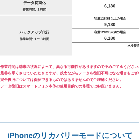
データ初期化
6,180
作業時間: １時間
容量128GB以上の場合
9,180
バックアップ代行
容量128GB未満の場合
6,180
作業時間: １〜３時間
水没復
※作業時間は端末の状況によって、異なる可能性がありますので予めご了承ください
※最善を尽くさせていただきますが、残念ながらデータを復旧不可になる場合もござ
※完全復旧については保証できるものではありませんのでご理解ください。
※データ復旧はスマートフォン本体の使用目的での修理では御座いません。
iPhoneのリカバリーモードについて