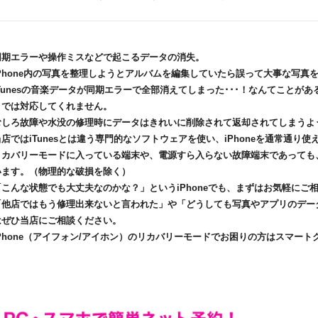
同期エラーや操作ミスなどで起こるデータの消失。
iPhone内の写真を整理しようとアルバムを編集していたら誤って大事な写真を
iTunesの音楽データが同期エラーで全部消えてしまった･･･！なんてことがあ
までは対応してくれません。
むしろ故障や水没の修理時にデータはきれいに削除されて返却されてしまうよ
当店ではiTunesとは違う専門的なソフトウェアを使い、iPhoneを通常通り
リカバリーモードに入っている端末や、電源すら入らない故障端末であっても
います。（物理的な破損を除く）
「こんな状態でも大丈夫なのかな？」というiPhoneでも、まずはお気軽にご
「他店ではもう修理出来ないと言われた」や「どうしても写真やアプリのデータ
はぜひ当店にご相談ください。
iPhone（アイフォン/アイホン）のリカバリーモードでお困りの方はスマー