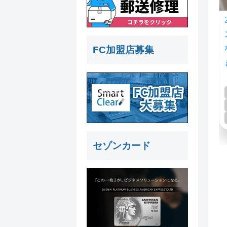
2026.8.7
合
スマホの電源ボタンが押せない・反応し
ない！故障の原因と修理方法｜自分でで
FC加盟店募集
きる対処法も解説
Android修理
COCONO SUSUKINO
iPhone修理
すすきの
サイドボタン
セゾンカード