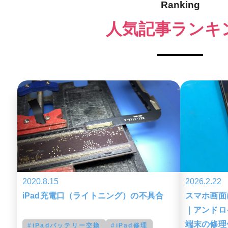
Ranking
人気記事ランキ
2020.8.15
2026.2.22
iPad充電口（ライトニング）の不具合
スマホ画面
｜アンドロ
端末の修理
iPadバッテリー交換
iPad修理