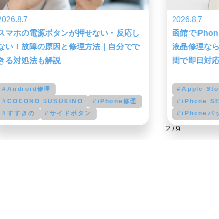
2026.8.7
2026.8.7
函館でiPhone SE2のバッテリー交換・
iPhone1
液晶修理ならスマートクリア！最短1時
た！
間で即日対応
#iphone
#MEGA
Apple Store
iPad修理
#アイフォ
iPhone SE2
iPhone SE第2世代
#アイフォ
iPhoneバッテリー交換 函館
3
/
9