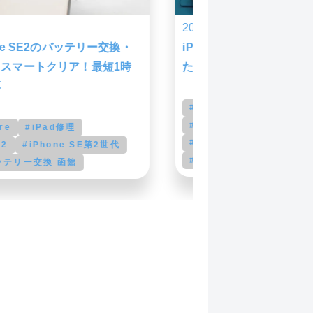
2026.8.7
4Proのバッテリー交換承りまし
iPhone15の画面不良
マートクリア イオン札幌
修理
#iPhone修理苫小牧
iPhone15修理
iPh
ドンキホーテ苫小牧
iPhone画面修理
ス
ン修理
スマートクリア
ン修理苫小牧