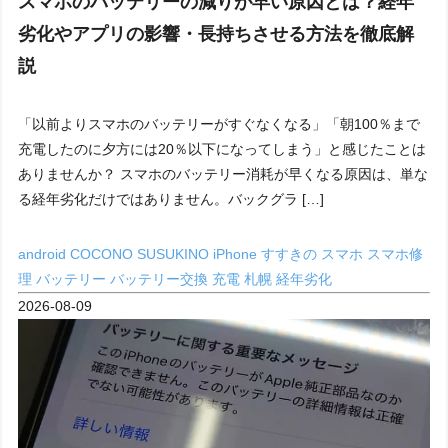
スマホのバッテリーの減りが早い原因とは？経年
劣化やアプリの影響・長持ちさせる方法を徹底解
説
「以前よりスマホのバッテリーがすぐなくなる」「朝100％まで
充電したのに夕方には20％以下になってしまう」と感じたことは
ありませんか？ スマホのバッテリー消耗が早くなる原因は、単な
る経年劣化だけではありません。バックグラ […]
android
COCONO SUSUKINO
iPhone
すすきの
スマホ
スマホ修
理
バッテリー
バッテリー交換
充電
札幌
経年劣化
2026-08-09