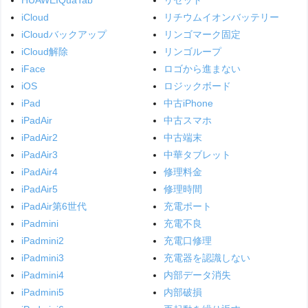
iCloud
リチウムイオンバッテリー
iCloudバックアップ
リンゴマーク固定
iCloud解除
リンゴループ
iFace
ロゴから進まない
iOS
ロジックボード
iPad
中古iPhone
iPadAir
中古スマホ
iPadAir2
中古端末
iPadAir3
中華タブレット
iPadAir4
修理料金
iPadAir5
修理時間
iPadAir第6世代
充電ポート
iPadmini
充電不良
iPadmini2
充電口修理
iPadmini3
充電器を認識しない
iPadmini4
内部データ消失
iPadmini5
内部破損