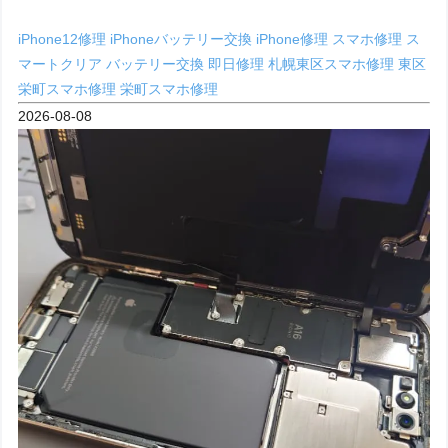
iPhone12修理
iPhoneバッテリー交換
iPhone修理
スマホ修理
ス
マートクリア
バッテリー交換
即日修理
札幌東区スマホ修理
東区
栄町スマホ修理
栄町スマホ修理
2026-08-08