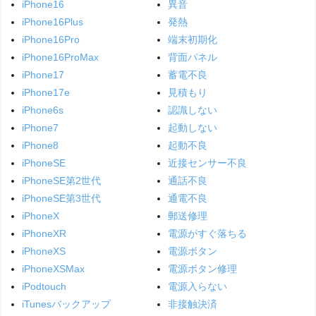
iPhone16
異音
iPhone16Plus
発熱
iPhone16Pro
端末初期化
iPhone16ProMax
背面パネル
iPhone17
蓄電不良
iPhone17e
見積もり
iPhone6s
認識しない
iPhone7
起動しない
iPhone8
起動不良
iPhoneSE
近接センサー不良
iPhoneSE第2世代
通話不良
iPhoneSE第3世代
通電不良
iPhoneX
郵送修理
iPhoneXR
電源がすぐ落ちる
iPhoneXS
電源ボタン
iPhoneXSMax
電源ボタン修理
iPodtouch
電源入らない
iTunesバックアップ
非接触決済