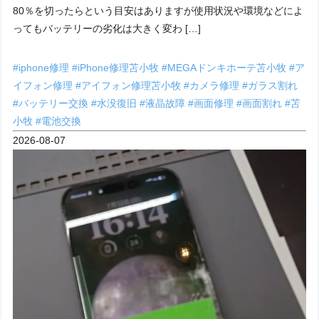
80％を切ったらという目安はありますが使用状況や環境などによ
ってもバッテリーの劣化は大きく変わ […]
#iphone修理
#iPhone修理苫小牧
#MEGAドンキホーテ苫小牧
#ア
イフォン修理
#アイフォン修理苫小牧
#カメラ修理
#ガラス割れ
#バッテリー交換
#水没復旧
#液晶故障
#画面修理
#画面割れ
#苫
小牧
#電池交換
2026-08-07