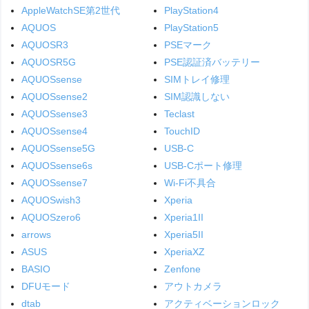
AppleWatchSE第2世代
PlayStation4
AQUOS
PlayStation5
AQUOSR3
PSEマーク
AQUOSR5G
PSE認証済バッテリー
AQUOSsense
SIMトレイ修理
AQUOSsense2
SIM認識しない
AQUOSsense3
Teclast
AQUOSsense4
TouchID
AQUOSsense5G
USB-C
AQUOSsense6s
USB-Cポート修理
AQUOSsense7
Wi-Fi不具合
AQUOSwish3
Xperia
AQUOSzero6
Xperia1II
arrows
Xperia5II
ASUS
XperiaXZ
BASIO
Zenfone
DFUモード
アウトカメラ
dtab
アクティベーションロック