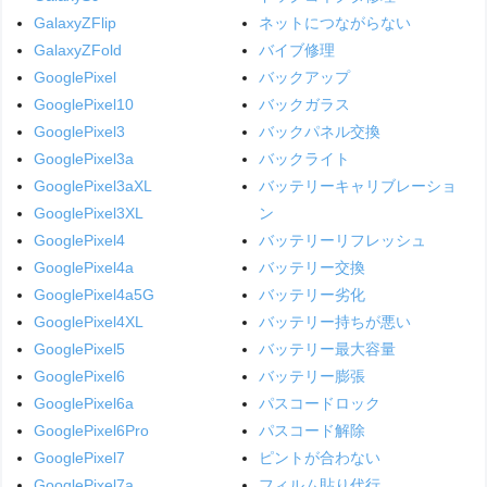
GalaxyZFlip
ネットにつながらない
GalaxyZFold
バイブ修理
GooglePixel
バックアップ
GooglePixel10
バックガラス
GooglePixel3
バックパネル交換
GooglePixel3a
バックライト
GooglePixel3aXL
バッテリーキャリブレーショ
GooglePixel3XL
ン
GooglePixel4
バッテリーリフレッシュ
GooglePixel4a
バッテリー交換
GooglePixel4a5G
バッテリー劣化
GooglePixel4XL
バッテリー持ちが悪い
GooglePixel5
バッテリー最大容量
GooglePixel6
バッテリー膨張
GooglePixel6a
パスコードロック
GooglePixel6Pro
パスコード解除
GooglePixel7
ピントが合わない
GooglePixel7a
フィルム貼り代行