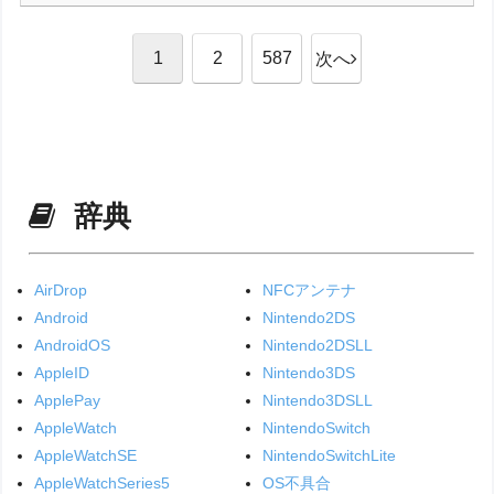
1
2
587
次へ
辞典
AirDrop
NFCアンテナ
Android
Nintendo2DS
AndroidOS
Nintendo2DSLL
AppleID
Nintendo3DS
ApplePay
Nintendo3DSLL
AppleWatch
NintendoSwitch
AppleWatchSE
NintendoSwitchLite
AppleWatchSeries5
OS不具合