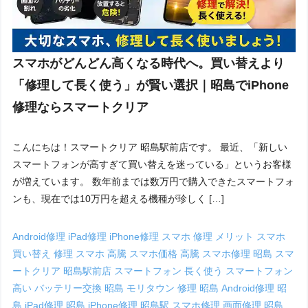
スマホがどんどん高くなる時代へ。買い替えより
「修理して長く使う」が賢い選択｜昭島でiPhone
修理ならスマートクリア
こんにちは！スマートクリア 昭島駅前店です。 最近、「新しい
スマートフォンが高すぎて買い替えを迷っている」というお客様
が増えています。 数年前までは数万円で購入できたスマートフォ
ンも、現在では10万円を超える機種が珍しく […]
Android修理
iPad修理
iPhone修理
スマホ 修理 メリット
スマホ
買い替え 修理
スマホ 高騰
スマホ価格 高騰
スマホ修理 昭島
スマ
ートクリア 昭島駅前店
スマートフォン 長く使う
スマートフォン
高い
バッテリー交換 昭島
モリタウン 修理
昭島 Android修理
昭
島 iPad修理
昭島 iPhone修理
昭島駅 スマホ修理
画面修理 昭島