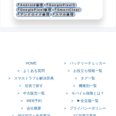
Android修理
GooglePixel5
GooglePixel修理
SmartClear
アンドロイド修理
スマホ修理
HOME
> バッテリーチェッカー
> よくある質問
> お役立ち情報一覧
> スマホトラブル解決辞典
> タグ一覧
> 症状で探す
> 機種別一覧
> 中古販売一覧
> モバイル保険とは？
> WEB予約
> ▶全店舗一覧
> 会社概要
> プライバシーポリシー
> 保証規定と免責事項
FC加盟店募集