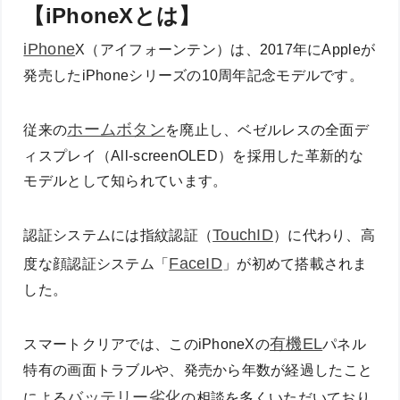
【iPhoneXとは】
iPhone
X（アイフォーンテン）は、2017年にAppleが
発売したiPhoneシリーズの10周年記念モデルです。
ホームボタン
従来の
を廃止し、ベゼルレスの全面デ
ィスプレイ（All-screenOLED）を採用した革新的な
モデルとして知られています。
TouchID
認証システムには指紋認証（
）に代わり、高
FaceID
度な顔認証システム「
」が初めて搭載されま
した。
有機EL
スマートクリアでは、このiPhoneXの
パネル
特有の画面トラブルや、発売から年数が経過したこと
バッテリー劣化
による
の相談を多くいただいており