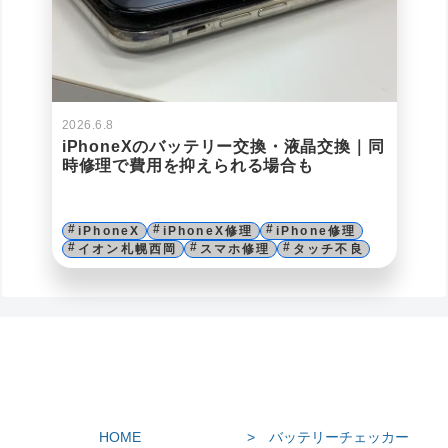
2026.6.8
iPhoneXのバッテリー交換・液晶交換｜同
時修理で費用を抑えられる場合も
iPhoneX
iPhoneX修理
iPhone修理
イオン札幌西岡
スマホ修理
タッチ不良
HOME
> バッテリーチェッカー