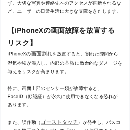
ず、大切な写真や連絡先へのアクセスが遮断されるな
ど、ユーザーの日常生活に大きな支障をきたします。
【iPhoneXの画面故障を放置する
リスク】
画面割れ
iPhoneXの
を放置すると、割れた隙間から
基板
湿気や埃が混入し、内部の
に致命的なダメージを
与えるリスクが高まります。
特に、画面上部のセンサー類が故障すると、
FaceID（顔認証）が永久に使用できなくなる恐れが
あります。
ゴーストタッチ
また、誤作動（
）が発生し、パスコ