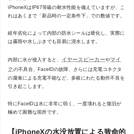
iPhoneXはIP67等級の耐水性能を備えていますが、こ
れはあくまで「新品時の一定条件下」での数値です。
経年劣化によって内部の防水シールは硬化し、実際に
は霧雨や水しぶきでも容易に浸水します。
イヤースピーカー
マイ
内部に水が侵入すると、
や
ク
の不具合、FaceIDの故障、さらには充電コネクタ
の腐食による充電不能など、多岐にわたる動作不良を
引き起こします。
特にFaceIDは水に非常に弱く、一度壊れると復旧が
極めて困難な箇所です。
【iPhoneXの水没放置による致命的