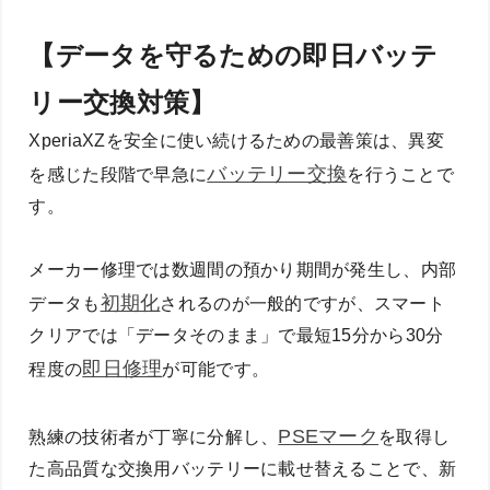
【データを守るための即日バッテ
リー交換対策】
XperiaXZを安全に使い続けるための最善策は、異変
バッテリー交換
を感じた段階で早急に
を行うことで
す。
メーカー修理では数週間の預かり期間が発生し、内部
初期化
データも
されるのが一般的ですが、スマート
クリアでは「データそのまま」で最短15分から30分
即日修理
程度の
が可能です。
PSEマーク
熟練の技術者が丁寧に分解し、
を取得し
た高品質な交換用バッテリーに載せ替えることで、新