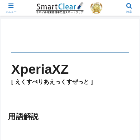
メニュー
検索
XperiaXZ
[ えくすぺりあえっくすぜっと ]
用語解説