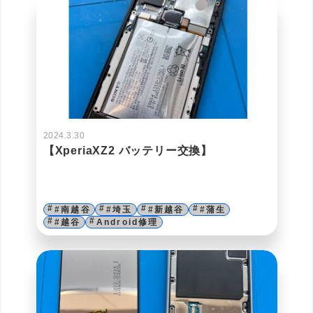
2024.3.30
【XperiaXZ2 バッテリー交換】
#南越谷
#埼玉
#新越谷
#蒲生
#越谷
Android修理