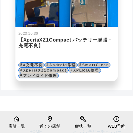
2023.10.30
【XperiaXZ1Compact バッテリー膨張・
充電不良】
#充電不良
Android修理
SmartClear
XperiaXZ1Compact
XPERIA修理
アンドロイド修理
home
location_on
build
schedule
店舗一覧
近くの店舗
症状一覧
WEB予約
HOME
> バッテリーチェッカー