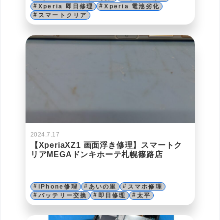
Xperia 即日修理
Xperia 電池劣化
スマートクリア
2024.7.17
【XperiaXZ1 画面浮き修理】スマートク
リアMEGAドンキホーテ札幌篠路店
iPhone修理
あいの里
スマホ修理
バッテリー交換
即日修理
太平