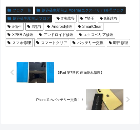
ブログ一覧
越谷蒲生駅前店 Xperia(エクスペリア)修理ブログ
越谷蒲生駅前店ブログ
#南越谷
#埼玉
#新越谷
#蒲生
#越谷
Android修理
SmartClear
XPERIA修理
アンドロイド修理
エクスペリア修理
スマホ修理
スマートクリア
バッテリー交換
即日修理
【iPad 第7世代 画面割れ修理】
iPhone11のバッテリー交換！！