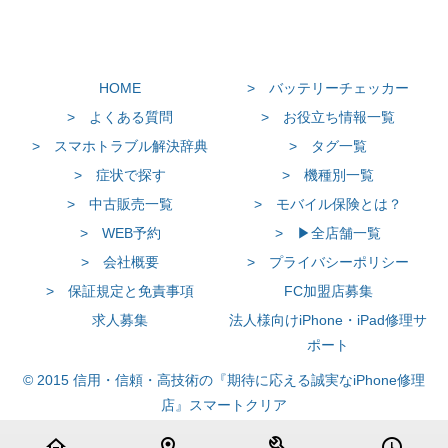
HOME
> バッテリーチェッカー
> よくある質問
> お役立ち情報一覧
> スマホトラブル解決辞典
> タグ一覧
> 症状で探す
> 機種別一覧
> 中古販売一覧
> モバイル保険とは？
> WEB予約
> ▶全店舗一覧
> 会社概要
> プライバシーポリシー
> 保証規定と免責事項
FC加盟店募集
求人募集
法人様向けiPhone・iPad修理サ
ポート
© 2015 信用・信頼・高技術の『期待に応える誠実なiPhone修理
店』スマートクリア
home
location_on
build
schedule