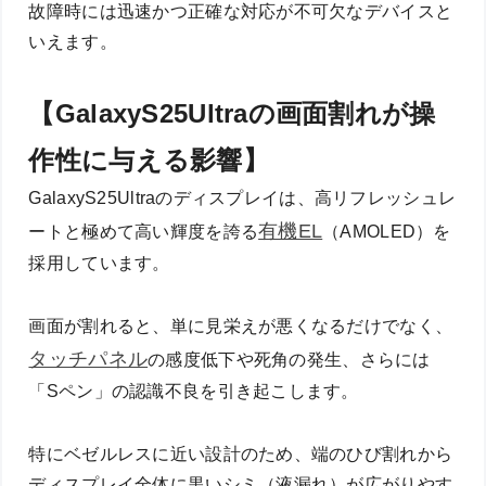
故障時には迅速かつ正確な対応が不可欠なデバイスと
いえます。
【GalaxyS25Ultraの画面割れが操
作性に与える影響】
GalaxyS25Ultraのディスプレイは、高リフレッシュレ
有機EL
ートと極めて高い輝度を誇る
（AMOLED）を
採用しています。
画面が割れると、単に見栄えが悪くなるだけでなく、
タッチパネル
の感度低下や死角の発生、さらには
「Sペン」の認識不良を引き起こします。
特にベゼルレスに近い設計のため、端のひび割れから
ディスプレイ全体に黒いシミ（液漏れ）が広がりやす