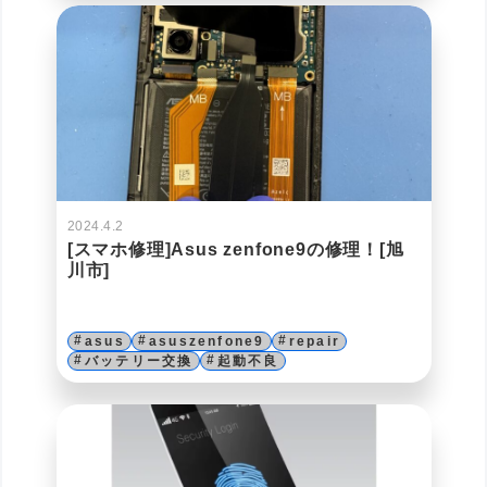
2024.4.2
[スマホ修理]Asus zenfone9の修理！[旭
川市]
asus
asuszenfone9
repair
バッテリー交換
起動不良