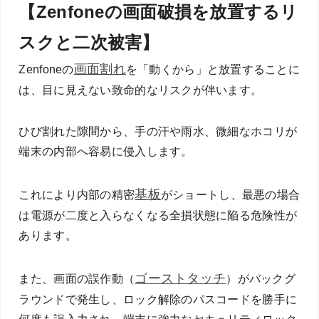
【Zenfoneの画面破損を放置するリ
スクと二次被害】
画面割れ
Zenfoneの
を「動くから」と放置することに
は、目に見えない致命的なリスクが伴います。
ひび割れた隙間から、手の汗や雨水、微細なホコリが
端末の内部へ容易に侵入します。
基板
これにより内部の精密
がショートし、最悪の場合
は電源が二度と入らなくなる全損状態に陥る危険性が
あります。
ゴーストタッチ
また、画面の誤作動（
）がバックグ
ラウンドで発生し、ロック解除のパスコードを勝手に