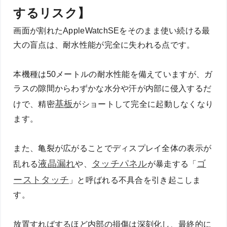
するリスク】
画面が割れたAppleWatchSEをそのまま使い続ける最
大の盲点は、耐水性能が完全に失われる点です。
本機種は50メートルの耐水性能を備えていますが、ガ
ラスの隙間からわずかな水分や汗が内部に侵入するだ
基板
けで、精密
がショートして完全に起動しなくなり
ます。
また、亀裂が広がることでディスプレイ全体の表示が
液晶漏れ
タッチパネル
ゴ
乱れる
や、
が暴走する「
ーストタッチ
」と呼ばれる不具合を引き起こしま
す。
放置すればするほど内部の損傷は深刻化し、最終的に