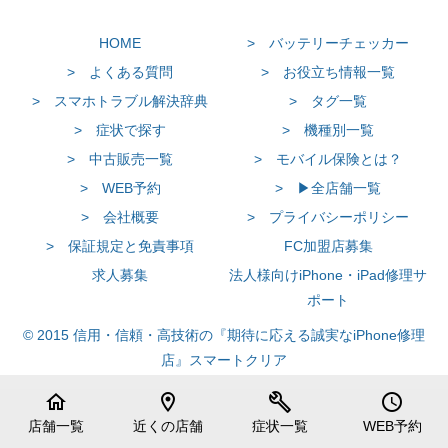
HOME
> バッテリーチェッカー
> よくある質問
> お役立ち情報一覧
> スマホトラブル解決辞典
> タグ一覧
> 症状で探す
> 機種別一覧
> 中古販売一覧
> モバイル保険とは？
> WEB予約
> ▶全店舗一覧
> 会社概要
> プライバシーポリシー
> 保証規定と免責事項
FC加盟店募集
求人募集
法人様向けiPhone・iPad修理サ
ポート
© 2015 信用・信頼・高技術の『期待に応える誠実なiPhone修理
店』スマートクリア
home
location_on
build
schedule
店舗一覧
近くの店舗
症状一覧
WEB予約