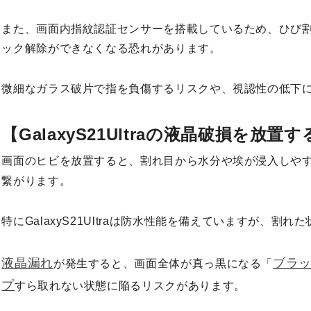
また、画面内指紋認証センサーを搭載しているため、ひび
ック解除ができなくなる恐れがあります。
微細なガラス破片で指を負傷するリスクや、視認性の低下
【GalaxyS21Ultraの液晶破損を放置
画面のヒビを放置すると、割れ目から水分や埃が浸入しや
繋がります。
特にGalaxyS21Ultraは防水性能を備えていますが、割
液晶漏れ
ブラ
が発生すると、画面全体が真っ黒になる「
プ
すら取れない状態に陥るリスクがあります。