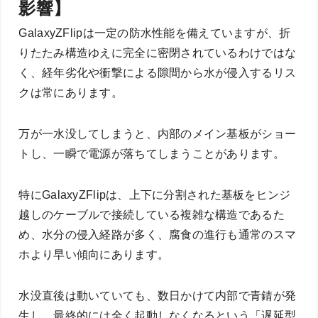
影響】
GalaxyZFlipは一定の防水性能を備えていますが、折
りたたみ構造ゆえに完全に密閉されているわけではな
く、経年劣化や衝撃による隙間から水が侵入するリス
クは常にあります。
万が一水没してしまうと、内部のメイン基板がショー
トし、一瞬で電源が落ちてしまうことがあります。
特にGalaxyZFlipは、上下に分割された基板をヒンジ
越しのケーブルで接続している複雑な構造であるた
め、水分の侵入経路が多く、腐食の進行も通常のスマ
ホより早い傾向にあります。
水没直後は動いていても、数日かけて内部で青錆が発
生し、最終的には全く起動しなくなるという「遅延型