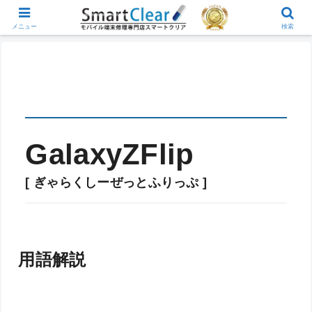
メニュー
検索
GalaxyZFlip
[ ぎゃらくしーぜっとふりっぷ ]
用語解説