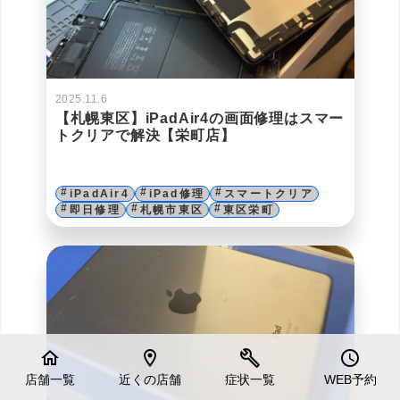
2025.11.6
【札幌東区】iPadAir4の画面修理はスマー
トクリアで解決【栄町店】
iPadAir4
iPad修理
スマートクリア
即日修理
札幌市東区
東区栄町
home
location_on
build
schedule
店舗一覧
近くの店舗
症状一覧
WEB予約