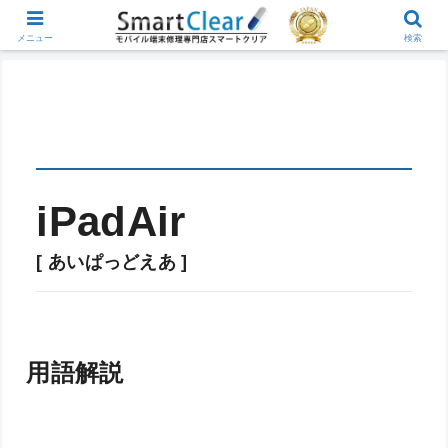
メニュー
検索
iPadAir
[ あいぱっどえあ ]
用語解説