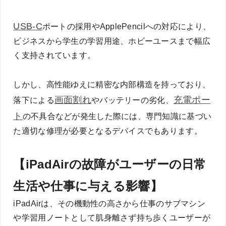
USB-C
ポートの採用やApplePencilへの対応により、
ビジネスから学生の学習用途、ホビーユースまで幅広
く支持されています。
しかし、高性能ゆえに精密な内部構造を持っており、
画面割れ
充電ポー
落下による
やバッテリーの劣化、
ト
の不具合などが発生した際には、専門知識に基づい
た適切な修理が必要となるデバイスでもあります。
【iPadAirの故障がユーザーの日常
生活や仕事に与える影響】
iPadAirは、その機動性の高さから仕事のサブマシン
や学習用ノートとして肌身離さず持ち歩くユーザーが