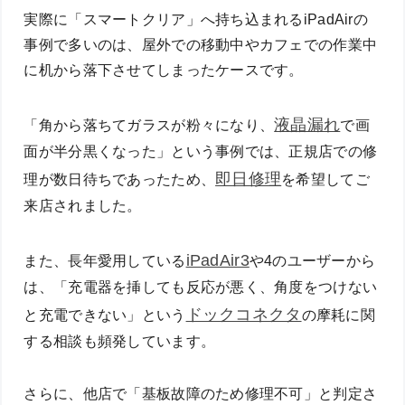
実際に「スマートクリア」へ持ち込まれるiPadAirの
事例で多いのは、屋外での移動中やカフェでの作業中
に机から落下させてしまったケースです。
液晶漏れ
「角から落ちてガラスが粉々になり、
で画
面が半分黒くなった」という事例では、正規店での修
即日修理
理が数日待ちであったため、
を希望してご
来店されました。
iPadAir3
また、長年愛用している
や4のユーザーから
は、「充電器を挿しても反応が悪く、角度をつけない
ドックコネクタ
と充電できない」という
の摩耗に関
する相談も頻発しています。
さらに、他店で「基板故障のため修理不可」と判定さ