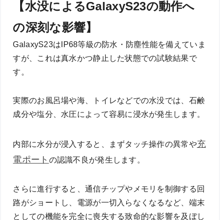
【水没によるGalaxyS23の動作へ
の深刻な影響】
GalaxyS23はIP68等級の防水・防塵性能を備えていま
すが、これは真水かつ静止した状態での試験結果で
す。
実際のお風呂場や海、トイレなどでの水没では、石鹸
成分や塩分、水圧によって容易に浸水が発生します。
充
内部に水分が浸入すると、まずタッチ操作の異常や
電ポート
の認識不良が発生します。
さらに進行すると、通信チップやメモリを制御する回
路がショートし、電源が一切入らなくなるなど、端末
としての機能を完全に喪失する致命的な影響を及ぼし