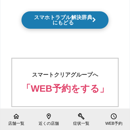
スマホトラブル解決辞典
にもどる
スマートクリアグループへ
「WEB予約をする」
home
location_on
build
schedule
店舗一覧
近くの店舗
症状一覧
WEB予約