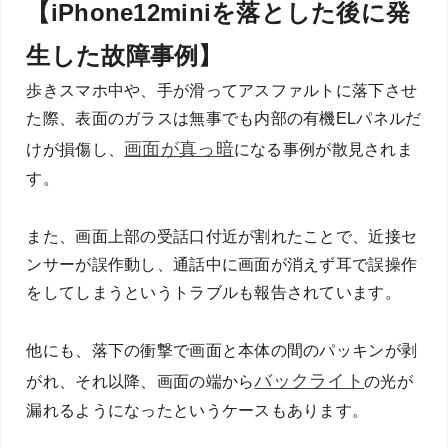
【iPhone12miniを落とした後に発
生した故障事例】
歩きスマホ中や、手が滑ってアスファルトに落下させ
た際、表面のガラスは無事でも内部の有機ELパネルだ
画面が真っ暗
けが損傷し、
になる事例が散見されま
す。
また、画面上部の受話口付近が割れたことで、近接セ
ンサーが誤作動し、通話中に画面が消えず耳で誤操作
をしてしまうというトラブルも報告されています。
他にも、落下の衝撃で画面と本体の間のパッキンが剥
バックライト
がれ、それ以降、画面の端から
の光が
漏れるようになったというケースもあります。