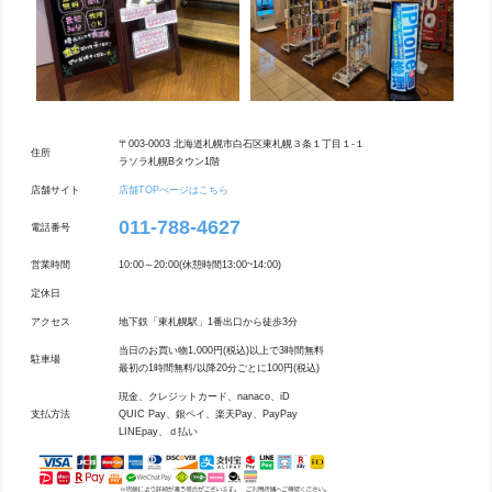
〒003-0003 北海道札幌市白石区東札幌３条１丁目１-１
住所
ラソラ札幌Bタウン1階
店舗サイト
店舗TOPぺージはこちら
011-788-4627
電話番号
営業時間
10:00～20:00(休憩時間13:00~14:00)
定休日
アクセス
地下鉄「東札幌駅」1番出口から徒歩3分
当⽇のお買い物1,000円(税込)以上で3時間無料
駐車場
最初の1時間無料/以降20分ごとに100円(税込)
現金、クレジットカード、nanaco、iD
支払方法
QUIC Pay、銀ペイ、楽天Pay、PayPay
LINEpay、ｄ払い