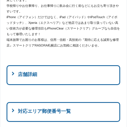
学校帰りやお仕事帰り、お仕事帰りに飲み会に行く前などにもお立ち寄り頂きや
すいです。
iPhone（アイフォン）だけではなく、iPad（アイパッド）やiPodTouch（アイポ
ッドタッチ）、Xperia（エクスぺリア）など他店ではあまり取り扱っていない高
い技術力が必要な修理項目もiPhoneClear（スマートクリア）グループなら自信を
もって修理いたします！
端末故障でお困りのお客様は、信用・信頼・高技術の『期待に応える誠実な修理
店』スマートクリアRASORA札幌店にお気軽に相談くださいませ。
店舗詳細
対応エリア郵便番号一覧