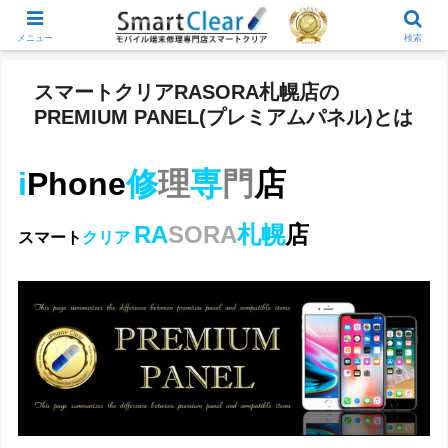
メニュー
検索
スマートクリアRASORA札幌店の
PREMIUM PANEL(プレミアムパネル)とは
i
Phone
修
理
専
門
店
RA
SORA
札幌
店
スマート
クリア