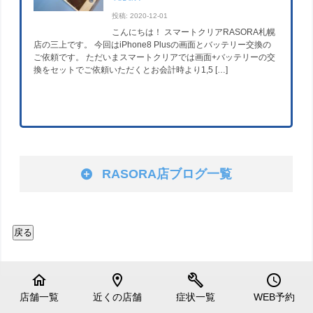
投稿: 2020-12-01
こんにちは！ スマートクリアRASORA札幌
店の三上です。 今回はiPhone8 Plusの画面とバッテリー交換の
ご依頼です。 ただいまスマートクリアでは画面+バッテリーの交
換をセットでご依頼いただくとお会計時より1,5 […]
RASORA店ブログ一覧
home
location_on
build
schedule
店舗一覧
近くの店舗
症状一覧
WEB予約