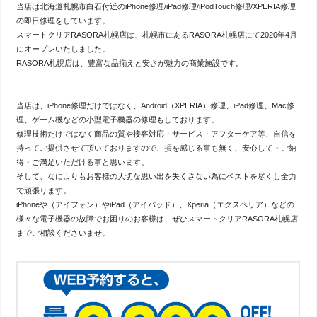
当店は北海道札幌市白石付近のiPhone修理/iPad修理/iPodTouch修理/XPERIA修理
の即日修理をしています。
スマートクリアRASORA札幌店は、札幌市にあるRASORA札幌店にて2020年4月
にオープンいたしました。
RASORA札幌店は、豊富な品揃えと安さが魅力の商業施設です。
当店は、iPhone修理だけではなく、Android（XPERIA）修理、iPad修理、Mac修
理、ゲーム機などの小型電子機器の修理もしております。
修理技術だけではなく商品の質や接客対応・サービス・アフターケア等、自信を
持ってご提供させて頂いておりますので、損を感じる事も無く、安心して・ご納
得・ご満足いただける事と思います。
そして、なによりもお客様の大切な思い出を失くさない為にベストを尽くし全力
で頑張ります。
iPhoneや（アイフォン）やiPad（アイパッド）、Xperia（エクスペリア）などの
様々な電子機器の故障でお困りのお客様は、ぜひスマートクリアRASORA札幌店
までご相談くださいませ。