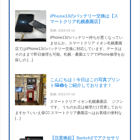
iPhone13のバッテリー交換は【ス
マートクリア札幌桑園店】
投稿: 2026-03-14
iPhone13のバッテリー持ちが悪くなってい
ませんか。スマートクリア イオン札幌桑園
店ではiPhone13のバッテリー交換に対応しています。データは
そのままで即日修理も可能。札幌・桑園エリアでiPhone修理をお
探しの […]
こんにちは！今日はこの写真プリン
ト🖼🖨をご紹介しております！
投稿: 2022-07-10
スマートクリア イオン札幌桑園店 ジフン
です。 うちのお店は修理だけ営業しており
ますか？いいえ😄🙅‍♀️ スマートクリア桑園店へはお客様の便利な
[…]
【注意喚起】Switch2でアクセサリ