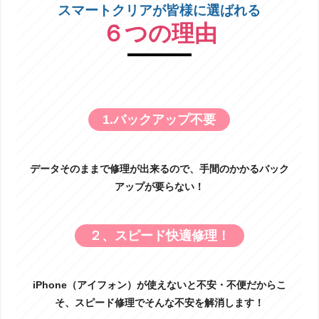
iPhoneSE3のバッテリー交換承りま
スマートクリアが皆様に選ばれる
した！
６つの理由
投稿: 2026-07-30
今回ご紹介するのはiPhoneSE3のバッテリー交
換です！バッテリーはあくまでも消耗品です。
交換の目安は２年前後、最大容量80％を切ったらという目安はありま
すが使用状況や環境などによってもバッテリーの劣化は大きく変わり
ま […]
1.バックアップ不要
iPhone12 画面交換!
投稿: 2026-07-29
データそのままで修理が出来るので、手間のかかるバック
こんにちは！スマートクリア新札幌サンピアザ
店です！ 今回はiPhone12の画面交換修理のご
アップが要らない！
紹介です！ iPhone12は発売から2020年10月23
日に発売された端末なので 今年で発売から5年以上経過しましたね。
5年 […]
２、スピード快適修理！
iPhone（アイフォン）が使えないと不安・不便だからこ
そ、スピード修理でそんな不安を解消します！