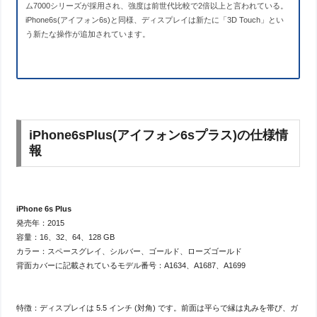
ム7000シリーズが採用され、強度は前世代比較で2倍以上と言われている。
iPhone6s(アイフォン6s)と同様、ディスプレイは新たに「3D Touch」とい
う新たな操作が追加されています。
iPhone6sPlus(アイフォン6sプラス)の仕様情
報
iPhone 6s Plus
発売年：2015
容量：16、32、64、128 GB
カラー：スペースグレイ、シルバー、ゴールド、ローズゴールド
背面カバーに記載されているモデル番号：A1634、A1687、A1699
特徴：ディスプレイは 5.5 インチ (対角) です。前面は平らで縁は丸みを帯び、ガ