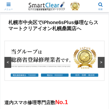
メニュー
検索
札幌市中央区でiPhone6sPlus修理ならス
マートクリアイオン札幌桑園店へ
<
>
No.1
道内スマホ修理専門店数