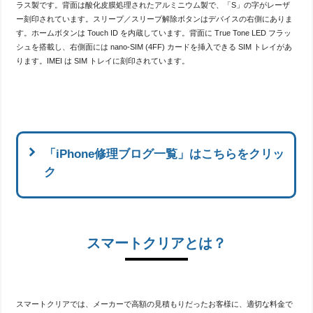
ラス製です。背面は酸化皮膜処理されたアルミニウム製で、「S」の字がレーザ
ー刻印されています。スリープ／スリープ解除ボタンはデバイスの右側にありま
す。ホームボタンは Touch ID を内蔵しています。背面に True Tone LED フラッ
シュを搭載し、右側面には nano-SIM (4FF) カードを挿入できる SIM トレイがあ
ります。IMEI は SIM トレイに刻印されています。
「iPhone修理ブログ一覧」はこちらをクリッ
ク
スマートクリアとは？
iPhone14Proのバッテリー交換承り
ました！
投稿: 2026-08-07
今回ご紹介するのはiPhone11PROのバッテリー
交換です！バッテリーはあくまでも消耗品で
スマートクリアでは、メーカーで高額の見積もりだったお客様に、適切な料金で
す。交換の目安は２年前後、最大容量80％を切ったらという目安はあ