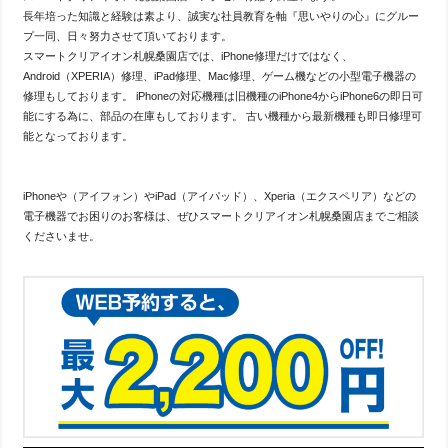
長年培った知識と経験は素より、誠実な社員教育を軸『思いやりの心』にグルー
プ一同、日々努力させて頂いております。
スマートクリアイオン札幌桑園店では、iPhone修理だけではなく、
Android（XPERIA）修理、iPad修理、Mac修理、ゲーム機などの小型電子機器の
修理もしております。 iPhoneの対応機種は旧機種のiPhone4からiPhone6の即日可
能にする為に、部品の在庫もしております。 古い機種から最新機種も即日修理可
能となっております。
iPhoneや（アイフォン）やiPad（アイパッド）、Xperia（エクスペリア）などの
電子機器でお困りのお客様は、ぜひスマートクリアイオン札幌桑園店までご相談
くださいませ。