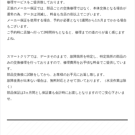
修理サービスをご提供致しております。
りますが使用状況や環境などによってもバッテリーの劣化は大きく変
正規のメーカー保証では、部品ごとの交換修理ではなく、本体交換となる場合が
わ […]
通常の為、データは消滅し、料金も当店の倍以上でございます。
メーカー保証を使用する場合、予約が必要となり1週間から1カ月までかかる場合
もございます。
iPhone14のバッテリー交換承りまし
た！
ご予約時に店舗へ行って2時間待ちとなると、修理までの道のりが遠く感じます
よね。
投稿: 2026-08-04
今回ご紹介するのはiPhone14のバッテリー交換
です！バッテリーはあくまでも消耗品です。交
換の目安は２年前後、最大容量80％を切ったらという目安はあります
スマートクリアでは、データそのままで、故障箇所を特定し、特定箇所の部品の
が使用状況や環境などによってもバッテリーの劣化は大きく変わりま
みの交換修理を行っておりますので、修理費用をお手頃な料金でご提供していま
す […]
す。
部品交換後に試験をしてから、お客様のお手元にお返し致します。
故障改善が出来ない場合は、無料対応とさせて頂いております。（水没作業は除
iPhone11のバッテリー交換承りまし
く）
た！
部品保証は3ヵ月間とし保証書も会計時にお渡しとなりますのでご安心下さいま
投稿: 2026-08-01
せ。
今回ご紹介するのはiPhone11のバッテリー交換
です！バッテリーはあくまでも消耗品です。交
換の目安は２年前後、最大容量80％を切ったらという目安はあります
が使用状況や環境などによってもバッテリーの劣化は大きく変わりま
す […]