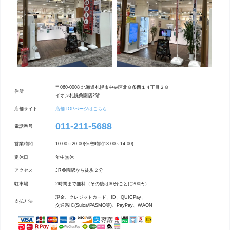
〒060-0008 北海道札幌市中央区北８条西１４丁目２８
住所
イオン札幌桑園店2階
店舗サイト
店舗TOPぺージはこちら
011-211-5688
電話番号
営業時間
10:00～20:00(休憩時間13:00～14:00)
定休日
年中無休
アクセス
JR桑園駅から徒歩２分
駐車場
2時間まで無料（その後は30分ごとに200円）
現金、クレジットカード、ID、QUICPay、
支払方法
交通系IC(Suica/PASMO等)、PayPay、WAON