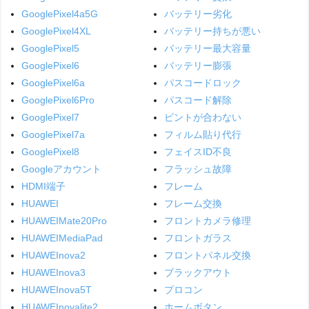
GooglePixel4a5G
バッテリー劣化
GooglePixel4XL
バッテリー持ちが悪い
GooglePixel5
バッテリー最大容量
GooglePixel6
バッテリー膨張
GooglePixel6a
パスコードロック
GooglePixel6Pro
パスコード解除
GooglePixel7
ピントが合わない
GooglePixel7a
フィルム貼り代行
GooglePixel8
フェイスID不良
Googleアカウント
フラッシュ故障
HDMI端子
フレーム
HUAWEI
フレーム交換
HUAWEIMate20Pro
フロントカメラ修理
HUAWEIMediaPad
フロントガラス
HUAWEInova2
フロントパネル交換
HUAWEInova3
ブラックアウト
HUAWEInova5T
プロコン
HUAWEInovalite2
ホームボタン