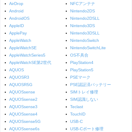
AirDrop
NFCアンテナ
Android
Nintendo2DS
AndroidOS
Nintendo2DSLL
AppleID
Nintendo3DS
ApplePay
Nintendo3DSLL
AppleWatch
NintendoSwitch
AppleWatchSE
NintendoSwitchLite
AppleWatchSeries5
OS不具合
AppleWatchSE第2世代
PlayStation4
AQUOS
PlayStation5
AQUOSR3
PSEマーク
AQUOSR5G
PSE認証済バッテリー
AQUOSsense
SIMトレイ修理
AQUOSsense2
SIM認識しない
AQUOSsense3
Teclast
AQUOSsense4
TouchID
AQUOSsense5G
USB-C
AQUOSsense6s
USB-Cポート修理