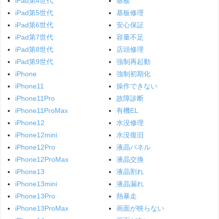
iPad第4世代
基板
iPad第5世代
基板修理
iPad第6世代
安心保証
iPad第7世代
容量不足
iPad第8世代
店頭修理
iPad第9世代
強制再起動
iPhone
強制初期化
iPhone11
操作できない
iPhone11Pro
故障診断
iPhone11ProMax
有機EL
iPhone12
水没修理
iPhone12mini
水没復旧
iPhone12Pro
液晶パネル
iPhone12ProMax
液晶交換
iPhone13
液晶割れ
iPhone13mini
液晶漏れ
iPhone13Pro
熱暴走
iPhone13ProMax
画面が映らない