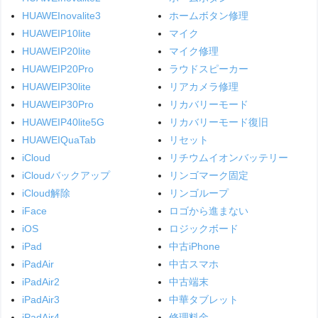
HUAWEInovalite3
ホームボタン修理
HUAWEIP10lite
マイク
HUAWEIP20lite
マイク修理
HUAWEIP20Pro
ラウドスピーカー
HUAWEIP30lite
リアカメラ修理
HUAWEIP30Pro
リカバリーモード
HUAWEIP40lite5G
リカバリーモード復旧
HUAWEIQuaTab
リセット
iCloud
リチウムイオンバッテリー
iCloudバックアップ
リンゴマーク固定
iCloud解除
リンゴループ
iFace
ロゴから進まない
iOS
ロジックボード
iPad
中古iPhone
iPadAir
中古スマホ
iPadAir2
中古端末
iPadAir3
中華タブレット
iPadAir4
修理料金