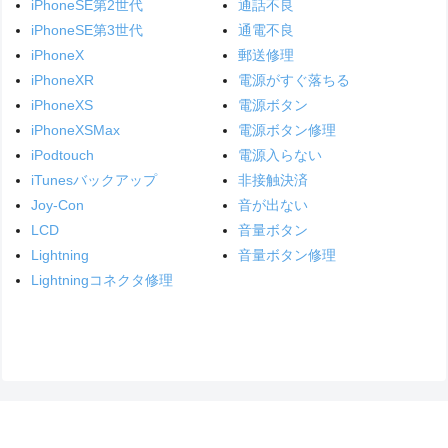
iPhoneSE第2世代
通話不良
iPhoneSE第3世代
通電不良
iPhoneX
郵送修理
iPhoneXR
電源がすぐ落ちる
iPhoneXS
電源ボタン
iPhoneXSMax
電源ボタン修理
iPodtouch
電源入らない
iTunesバックアップ
非接触決済
Joy-Con
音が出ない
LCD
音量ボタン
Lightning
音量ボタン修理
Lightningコネクタ修理