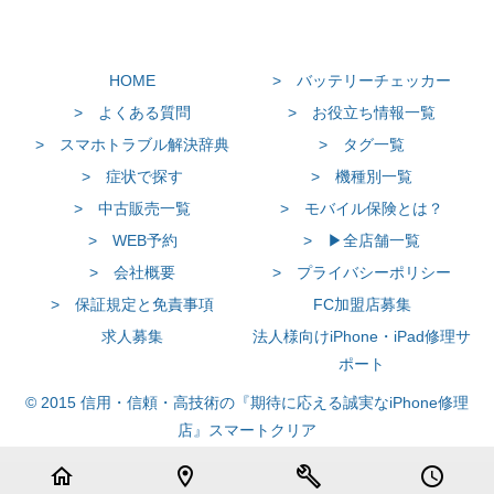
HOME
> バッテリーチェッカー
> よくある質問
> お役立ち情報一覧
> スマホトラブル解決辞典
> タグ一覧
> 症状で探す
> 機種別一覧
> 中古販売一覧
> モバイル保険とは？
> WEB予約
> ▶全店舗一覧
> 会社概要
> プライバシーポリシー
> 保証規定と免責事項
FC加盟店募集
求人募集
法人様向けiPhone・iPad修理サ
ポート
© 2015 信用・信頼・高技術の『期待に応える誠実なiPhone修理
店』スマートクリア
home
location_on
build
schedule