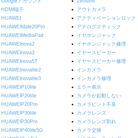
Googleアカウント
Zenfone
HDMI端子
アウトカメラ
HUAWEI
アクティベーションロック
HUAWEIMate20Pro
アナログスティック
HUAWEIMediaPad
イヤホンジャック
HUAWEInova2
イヤホンジャック修理
HUAWEInova3
イヤースピーカー
HUAWEInova5T
イヤースピーカー修理
HUAWEInovalite2
インカメラ
HUAWEInovalite3
インカメラ修理
HUAWEIP10lite
エラー表示
HUAWEIP20lite
カメラが起動しない
HUAWEIP20Pro
カメラピント不良
HUAWEIP30lite
カメラレンズ
HUAWEIP30Pro
カメラレンズ割れ
HUAWEIP40lite5G
カメラ交換