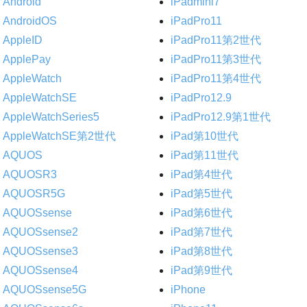
Android
iPadmini7
AndroidOS
iPadPro11
AppleID
iPadPro11第2世代
ApplePay
iPadPro11第3世代
AppleWatch
iPadPro11第4世代
AppleWatchSE
iPadPro12.9
AppleWatchSeries5
iPadPro12.9第1世代
AppleWatchSE第2世代
iPad第10世代
AQUOS
iPad第11世代
AQUOSR3
iPad第4世代
AQUOSR5G
iPad第5世代
AQUOSsense
iPad第6世代
AQUOSsense2
iPad第7世代
AQUOSsense3
iPad第8世代
AQUOSsense4
iPad第9世代
AQUOSsense5G
iPhone