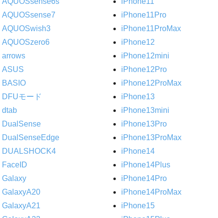
AQUOSsense6s
iPhone11
AQUOSsense7
iPhone11Pro
AQUOSwish3
iPhone11ProMax
AQUOSzero6
iPhone12
arrows
iPhone12mini
ASUS
iPhone12Pro
BASIO
iPhone12ProMax
DFUモード
iPhone13
dtab
iPhone13mini
DualSense
iPhone13Pro
DualSenseEdge
iPhone13ProMax
DUALSHOCK4
iPhone14
FaceID
iPhone14Plus
Galaxy
iPhone14Pro
GalaxyA20
iPhone14ProMax
GalaxyA21
iPhone15