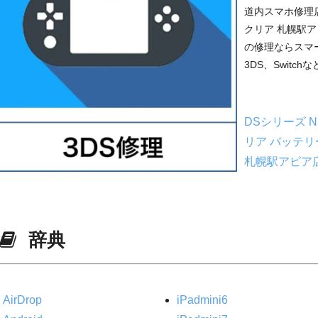
道内スマホ修理
クリア 札幌駅アピ
の修理ならスマ
3DS、Switch
DSシリーズ
N
リア
バッテリ
札幌駅アピア
辞典
AirDrop
iPadmini6