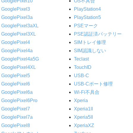
GooglePixel10
OS不具合
GooglePixel3
PlayStation4
GooglePixel3a
PlayStation5
GooglePixel3aXL
PSEマーク
GooglePixel3XL
PSE認証済バッテリー
GooglePixel4
SIMトレイ修理
GooglePixel4a
SIM認識しない
GooglePixel4a5G
Teclast
GooglePixel4XL
TouchID
GooglePixel5
USB-C
GooglePixel6
USB-Cポート修理
GooglePixel6a
Wi-Fi不具合
GooglePixel6Pro
Xperia
GooglePixel7
Xperia1II
GooglePixel7a
Xperia5II
GooglePixel8
XperiaXZ