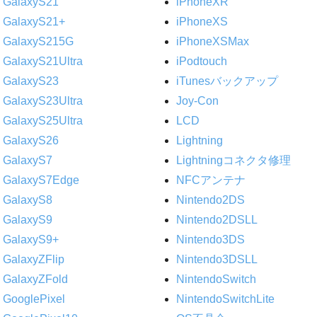
GalaxyS21
iPhoneXR
GalaxyS21+
iPhoneXS
GalaxyS215G
iPhoneXSMax
GalaxyS21Ultra
iPodtouch
GalaxyS23
iTunesバックアップ
GalaxyS23Ultra
Joy-Con
GalaxyS25Ultra
LCD
GalaxyS26
Lightning
GalaxyS7
Lightningコネクタ修理
GalaxyS7Edge
NFCアンテナ
GalaxyS8
Nintendo2DS
GalaxyS9
Nintendo2DSLL
GalaxyS9+
Nintendo3DS
GalaxyZFlip
Nintendo3DSLL
GalaxyZFold
NintendoSwitch
GooglePixel
NintendoSwitchLite