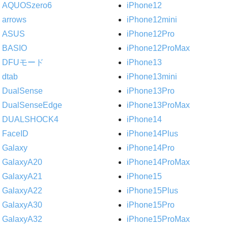
AQUOSzero6
iPhone12
arrows
iPhone12mini
ASUS
iPhone12Pro
BASIO
iPhone12ProMax
DFUモード
iPhone13
dtab
iPhone13mini
DualSense
iPhone13Pro
DualSenseEdge
iPhone13ProMax
DUALSHOCK4
iPhone14
FaceID
iPhone14Plus
Galaxy
iPhone14Pro
GalaxyA20
iPhone14ProMax
GalaxyA21
iPhone15
GalaxyA22
iPhone15Plus
GalaxyA30
iPhone15Pro
GalaxyA32
iPhone15ProMax