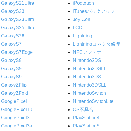
GalaxyS21Ultra
iPodtouch
GalaxyS23
iTunesバックアップ
GalaxyS23Ultra
Joy-Con
GalaxyS25Ultra
LCD
GalaxyS26
Lightning
GalaxyS7
Lightningコネクタ修理
GalaxyS7Edge
NFCアンテナ
GalaxyS8
Nintendo2DS
GalaxyS9
Nintendo2DSLL
GalaxyS9+
Nintendo3DS
GalaxyZFlip
Nintendo3DSLL
GalaxyZFold
NintendoSwitch
GooglePixel
NintendoSwitchLite
GooglePixel10
OS不具合
GooglePixel3
PlayStation4
GooglePixel3a
PlayStation5