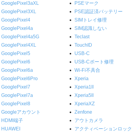
GooglePixel3aXL
PSEマーク
GooglePixel3XL
PSE認証済バッテリー
GooglePixel4
SIMトレイ修理
GooglePixel4a
SIM認識しない
GooglePixel4a5G
Teclast
GooglePixel4XL
TouchID
GooglePixel5
USB-C
GooglePixel6
USB-Cポート修理
GooglePixel6a
Wi-Fi不具合
GooglePixel6Pro
Xperia
GooglePixel7
Xperia1II
GooglePixel7a
Xperia5II
GooglePixel8
XperiaXZ
Googleアカウント
Zenfone
HDMI端子
アウトカメラ
HUAWEI
アクティベーションロック