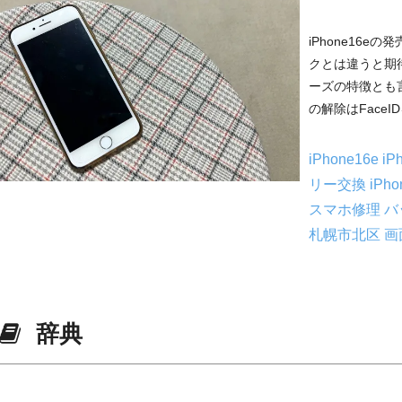
iPhone16
クとは違うと期待
ーズの特徴とも
の解除はFaceI
iPhone16e
iP
リー交換
iPh
スマホ修理
バ
札幌市北区
画
辞典