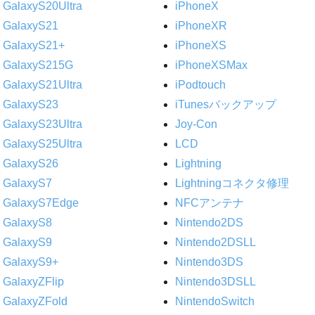
GalaxyS20Ultra
iPhoneX
GalaxyS21
iPhoneXR
GalaxyS21+
iPhoneXS
GalaxyS215G
iPhoneXSMax
GalaxyS21Ultra
iPodtouch
GalaxyS23
iTunesバックアップ
GalaxyS23Ultra
Joy-Con
GalaxyS25Ultra
LCD
GalaxyS26
Lightning
GalaxyS7
Lightningコネクタ修理
GalaxyS7Edge
NFCアンテナ
GalaxyS8
Nintendo2DS
GalaxyS9
Nintendo2DSLL
GalaxyS9+
Nintendo3DS
GalaxyZFlip
Nintendo3DSLL
GalaxyZFold
NintendoSwitch