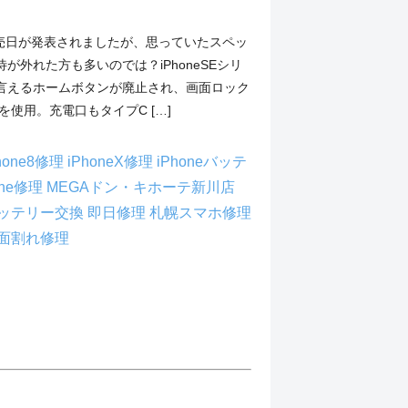
eの発売日が発表されましたが、思っていたスペッ
が外れた方も多いのでは？iPhoneSEシリ
言えるホームボタンが廃止され、画面ロック
Dを使用。充電口もタイプC […]
hone8修理
iPhoneX修理
iPhoneバッテ
one修理
MEGAドン・キホーテ新川店
ッテリー交換
即日修理
札幌スマホ修理
面割れ修理