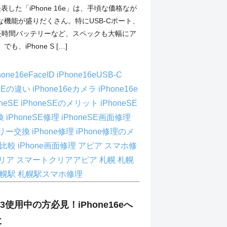
発表した「iPhone 16e」は、手頃な価格なが
な機能が盛りだくさん。特にUSB-Cポート、
、長時間バッテリーなど、スペックも大幅にア
、iPhone S […]
hone16eFaceID
iPhone16eUSB-C
とSEの違い
iPhone16eカメラ
iPhone16e
oneSE
iPhoneSEのメリット
iPhoneSE
換
iPhoneSE修理
iPhoneSE画面修理
テリー交換
iPhone修理
iPhone修理のメ
ne比較
iPhone画面修理
アピア
スマホ修
リア
スマートクリアアピア
札幌
札幌
札幌駅
札幌駅スマホ修理
E2/3使用中の方必見！iPhone16eへ
に