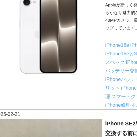
Appleが新しく
らかなり魅力的
48MPカメラ
ップしています。でも
iPhone16e
iP
iPhone16e
スペック
iPh
バッテリー交
iPhoneバッ
リット
iPho
理
スマートク
iPhone修理
025-02-21
iPhone S
交換する前