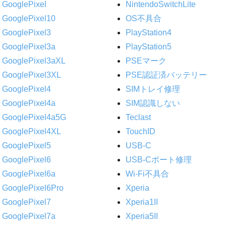
GooglePixel
NintendoSwitchLite
GooglePixel10
OS不具合
GooglePixel3
PlayStation4
GooglePixel3a
PlayStation5
GooglePixel3aXL
PSEマーク
GooglePixel3XL
PSE認証済バッテリー
GooglePixel4
SIMトレイ修理
GooglePixel4a
SIM認識しない
GooglePixel4a5G
Teclast
GooglePixel4XL
TouchID
GooglePixel5
USB-C
GooglePixel6
USB-Cポート修理
GooglePixel6a
Wi-Fi不具合
GooglePixel6Pro
Xperia
GooglePixel7
Xperia1II
GooglePixel7a
Xperia5II