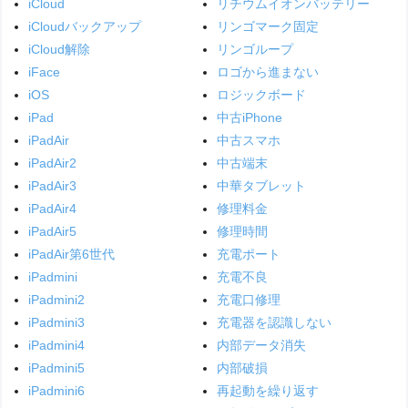
iCloud
リチウムイオンバッテリー
iCloudバックアップ
リンゴマーク固定
iCloud解除
リンゴループ
iFace
ロゴから進まない
iOS
ロジックボード
iPad
中古iPhone
iPadAir
中古スマホ
iPadAir2
中古端末
iPadAir3
中華タブレット
iPadAir4
修理料金
iPadAir5
修理時間
iPadAir第6世代
充電ポート
iPadmini
充電不良
iPadmini2
充電口修理
iPadmini3
充電器を認識しない
iPadmini4
内部データ消失
iPadmini5
内部破損
iPadmini6
再起動を繰り返す