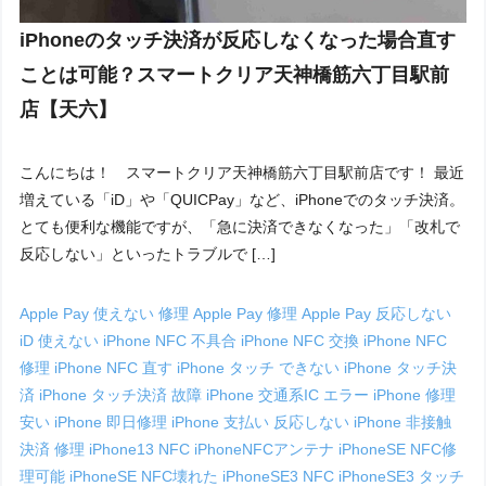
iPhoneのタッチ決済が反応しなくなった場合直す
ことは可能？スマートクリア天神橋筋六丁目駅前
店【天六】
こんにちは！ スマートクリア天神橋筋六丁目駅前店です！ 最近
増えている「iD」や「QUICPay」など、iPhoneでのタッチ決済。
とても便利な機能ですが、「急に決済できなくなった」「改札で
反応しない」といったトラブルで […]
Apple Pay 使えない 修理
Apple Pay 修理
Apple Pay 反応しない
iD 使えない
iPhone NFC 不具合
iPhone NFC 交換
iPhone NFC
修理
iPhone NFC 直す
iPhone タッチ できない
iPhone タッチ決
済
iPhone タッチ決済 故障
iPhone 交通系IC エラー
iPhone 修理
安い
iPhone 即日修理
iPhone 支払い 反応しない
iPhone 非接触
決済 修理
iPhone13 NFC
iPhoneNFCアンテナ
iPhoneSE NFC修
理可能
iPhoneSE NFC壊れた
iPhoneSE3 NFC
iPhoneSE3 タッチ