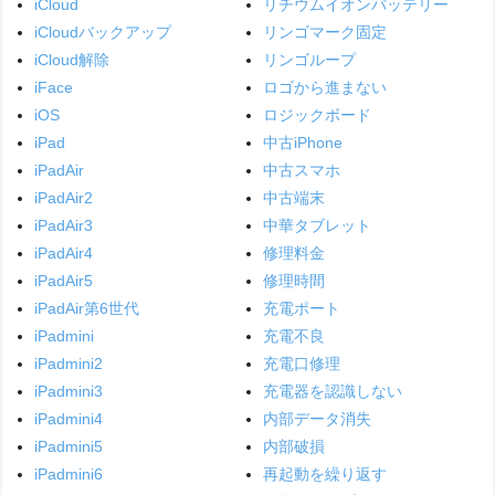
iCloud
リチウムイオンバッテリー
iCloudバックアップ
リンゴマーク固定
iCloud解除
リンゴループ
iFace
ロゴから進まない
iOS
ロジックボード
iPad
中古iPhone
iPadAir
中古スマホ
iPadAir2
中古端末
iPadAir3
中華タブレット
iPadAir4
修理料金
iPadAir5
修理時間
iPadAir第6世代
充電ポート
iPadmini
充電不良
iPadmini2
充電口修理
iPadmini3
充電器を認識しない
iPadmini4
内部データ消失
iPadmini5
内部破損
iPadmini6
再起動を繰り返す