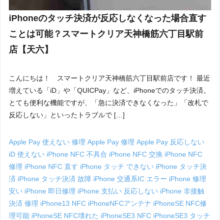
iPhoneのタッチ決済が反応しなくなった場合直す
ことは可能？スマートクリア天神橋筋六丁目駅前
店【天六】
こんにちは！ スマートクリア天神橋筋六丁目駅前店です！ 最近
増えている「iD」や「QUICPay」など、iPhoneでのタッチ決済。
とても便利な機能ですが、「急に決済できなくなった」「改札で
反応しない」といったトラブルで […]
Apple Pay 使えない 修理
Apple Pay 修理
Apple Pay 反応しない
iD 使えない
iPhone NFC 不具合
iPhone NFC 交換
iPhone NFC
修理
iPhone NFC 直す
iPhone タッチ できない
iPhone タッチ決
済
iPhone タッチ決済 故障
iPhone 交通系IC エラー
iPhone 修理
安い
iPhone 即日修理
iPhone 支払い 反応しない
iPhone 非接触
決済 修理
iPhone13 NFC
iPhoneNFCアンテナ
iPhoneSE NFC修
理可能
iPhoneSE NFC壊れた
iPhoneSE3 NFC
iPhoneSE3 タッチ