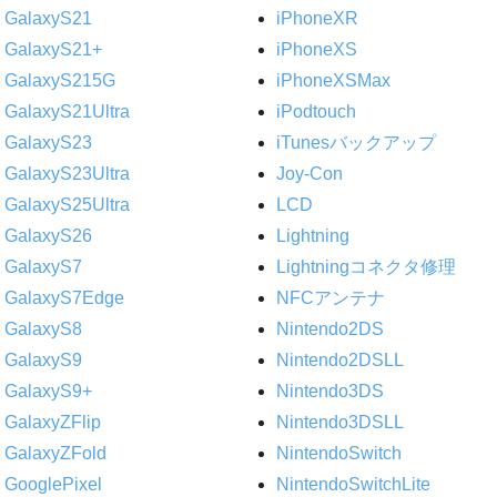
GalaxyS21
iPhoneXR
GalaxyS21+
iPhoneXS
GalaxyS215G
iPhoneXSMax
GalaxyS21Ultra
iPodtouch
GalaxyS23
iTunesバックアップ
GalaxyS23Ultra
Joy-Con
GalaxyS25Ultra
LCD
GalaxyS26
Lightning
GalaxyS7
Lightningコネクタ修理
GalaxyS7Edge
NFCアンテナ
GalaxyS8
Nintendo2DS
GalaxyS9
Nintendo2DSLL
GalaxyS9+
Nintendo3DS
GalaxyZFlip
Nintendo3DSLL
GalaxyZFold
NintendoSwitch
GooglePixel
NintendoSwitchLite