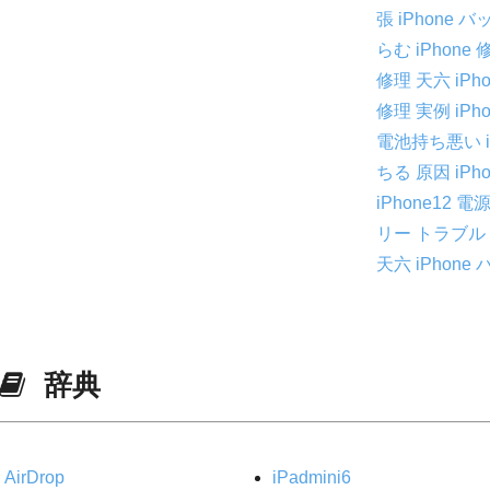
張
iPhone
らむ
iPhone
修理 天六
iPh
修理 実例
iPh
電池持ち悪い
ちる 原因
iP
iPhone12 
リー トラブル
天六 iPhon
辞典
AirDrop
iPadmini6