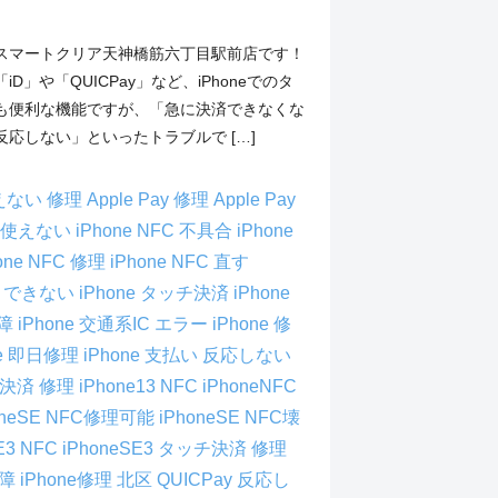
スマートクリア天神橋筋六丁目駅前店です！
D」や「QUICPay」など、iPhoneでのタ
も便利な機能ですが、「急に決済できなくな
応しない」といったトラブルで […]
 使えない 修理
Apple Pay 修理
Apple Pay
D 使えない
iPhone NFC 不具合
iPhone
one NFC 修理
iPhone NFC 直す
ッチ できない
iPhone タッチ決済
iPhone
故障
iPhone 交通系IC エラー
iPhone 修
ne 即日修理
iPhone 支払い 反応しない
接触決済 修理
iPhone13 NFC
iPhoneNFC
oneSE NFC修理可能
iPhoneSE NFC壊
E3 NFC
iPhoneSE3 タッチ決済 修理
故障
iPhone修理 北区
QUICPay 反応し