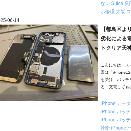
ない
Suica 
ホ修理 大阪
ス
025-06-14
【都島区より
劣化による
トクリア天
こんにちは、ス
回は「iPhon
を受け、バッテ
る…充電しても復活
iPhone デ
iPhone バ
iPhone バ
診断
iPhon