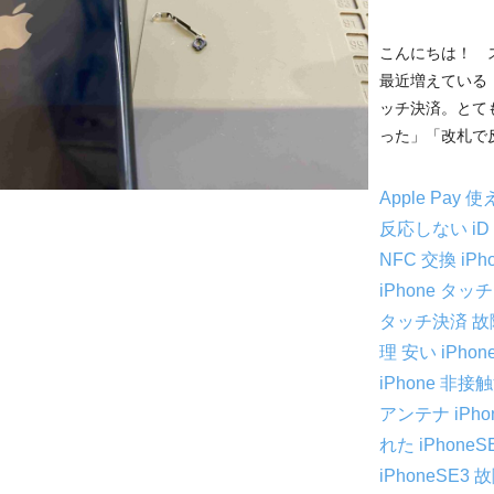
こんにちは！ 
最近増えている「i
ッチ決済。とて
った」「改札で反
Apple Pay
反応しない
i
NFC 交換
iPh
iPhone タ
タッチ決済 
理 安い
iPho
iPhone 非
アンテナ
iPh
れた
iPhoneS
iPhoneSE3 