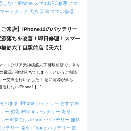
反応しない iPhone
スマホNFC修理
スマ
マートクリア 天六
天満 スマホ修理
ご来店】iPhone12のバッテリー
電源落ちを改善！即日修理！スマー
神橋筋六丁目駅前店【天六】
マートクリア天神橋筋六丁目駅前店です📱今
e12の電源が突然落ちてしまう」というご相談
リー交換を行いました！ 急に電源が落ち
しないiPhone1 […]
ータそのまま
iPhone バッテリー おすすめ
ッテリー 劣化
iPhone バッテリー 寿命
ッテリー 時間短い
iPhone バッテリー 無料
e バッテリー 発火
iPhone バッテリー 膨