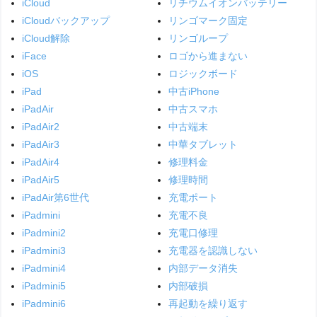
iCloud
リチウムイオンバッテリー
iCloudバックアップ
リンゴマーク固定
iCloud解除
リンゴループ
iFace
ロゴから進まない
iOS
ロジックボード
iPad
中古iPhone
iPadAir
中古スマホ
iPadAir2
中古端末
iPadAir3
中華タブレット
iPadAir4
修理料金
iPadAir5
修理時間
iPadAir第6世代
充電ポート
iPadmini
充電不良
iPadmini2
充電口修理
iPadmini3
充電器を認識しない
iPadmini4
内部データ消失
iPadmini5
内部破損
iPadmini6
再起動を繰り返す