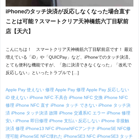
iPhoneのタッチ決済が反応しなくなった場合直す
ことは可能？スマートクリア天神橋筋六丁目駅前
店【天六】
こんにちは！ スマートクリア天神橋筋六丁目駅前店です！ 最近
増えている「iD」や「QUICPay」など、iPhoneでのタッチ決済。
とても便利な機能ですが、「急に決済できなくなった」「改札で
反応しない」といったトラブルで […]
Apple Pay 使えない 修理
Apple Pay 修理
Apple Pay 反応しない
iD 使えない
iPhone NFC 不具合
iPhone NFC 交換
iPhone NFC
修理
iPhone NFC 直す
iPhone タッチ できない
iPhone タッチ決
済
iPhone タッチ決済 故障
iPhone 交通系IC エラー
iPhone 修理
安い
iPhone 即日修理
iPhone 支払い 反応しない
iPhone 非接触
決済 修理
iPhone13 NFC
iPhoneNFCアンテナ
iPhoneSE NFC修
理可能
iPhoneSE NFC壊れた
iPhoneSE3 NFC
iPhoneSE3 タッチ