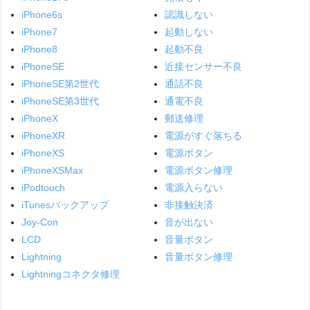
iPhone6s
認識しない
iPhone7
起動しない
iPhone8
起動不良
iPhoneSE
近接センサー不良
iPhoneSE第2世代
通話不良
iPhoneSE第3世代
通電不良
iPhoneX
郵送修理
iPhoneXR
電源がすぐ落ちる
iPhoneXS
電源ボタン
iPhoneXSMax
電源ボタン修理
iPodtouch
電源入らない
iTunesバックアップ
非接触決済
Joy-Con
音が出ない
LCD
音量ボタン
Lightning
音量ボタン修理
Lightningコネクタ修理