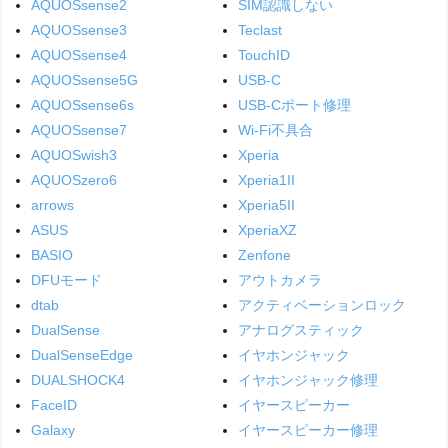
AQUOSsense2
SIM認識しない
AQUOSsense3
Teclast
AQUOSsense4
TouchID
AQUOSsense5G
USB-C
AQUOSsense6s
USB-Cポート修理
AQUOSsense7
Wi-Fi不具合
AQUOSwish3
Xperia
AQUOSzero6
Xperia1II
arrows
Xperia5II
ASUS
XperiaXZ
BASIO
Zenfone
DFUモード
アウトカメラ
dtab
アクティベーションロック
DualSense
アナログスティック
DualSenseEdge
イヤホンジャック
DUALSHOCK4
イヤホンジャック修理
FaceID
イヤースピーカー
Galaxy
イヤースピーカー修理