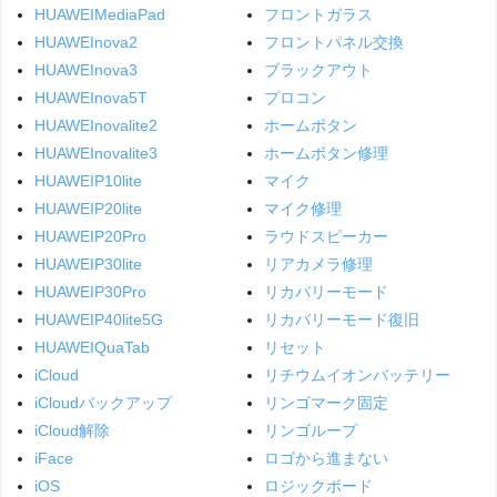
HUAWEIMediaPad
フロントガラス
HUAWEInova2
フロントパネル交換
HUAWEInova3
ブラックアウト
HUAWEInova5T
プロコン
HUAWEInovalite2
ホームボタン
HUAWEInovalite3
ホームボタン修理
HUAWEIP10lite
マイク
HUAWEIP20lite
マイク修理
HUAWEIP20Pro
ラウドスピーカー
HUAWEIP30lite
リアカメラ修理
HUAWEIP30Pro
リカバリーモード
HUAWEIP40lite5G
リカバリーモード復旧
HUAWEIQuaTab
リセット
iCloud
リチウムイオンバッテリー
iCloudバックアップ
リンゴマーク固定
iCloud解除
リンゴループ
iFace
ロゴから進まない
iOS
ロジックボード