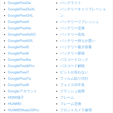
GooglePixel3a
バックライト
GooglePixel3aXL
バッテリーキャリブレーショ
GooglePixel3XL
ン
GooglePixel4
バッテリーリフレッシュ
GooglePixel4a
バッテリー交換
GooglePixel4a5G
バッテリー劣化
GooglePixel4XL
バッテリー持ちが悪い
GooglePixel5
バッテリー最大容量
GooglePixel6
バッテリー膨張
GooglePixel6a
パスコードロック
GooglePixel6Pro
パスコード解除
GooglePixel7
ピントが合わない
GooglePixel7a
フィルム貼り代行
GooglePixel8
フェイスID不良
Googleアカウント
フラッシュ故障
HDMI端子
フレーム
HUAWEI
フレーム交換
HUAWEIMate20Pro
フロントカメラ修理