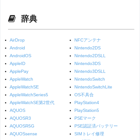
辞典
AirDrop
NFCアンテナ
Android
Nintendo2DS
AndroidOS
Nintendo2DSLL
AppleID
Nintendo3DS
ApplePay
Nintendo3DSLL
AppleWatch
NintendoSwitch
AppleWatchSE
NintendoSwitchLite
AppleWatchSeries5
OS不具合
AppleWatchSE第2世代
PlayStation4
AQUOS
PlayStation5
AQUOSR3
PSEマーク
AQUOSR5G
PSE認証済バッテリー
AQUOSsense
SIMトレイ修理