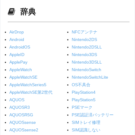
辞典
AirDrop
NFCアンテナ
Android
Nintendo2DS
AndroidOS
Nintendo2DSLL
AppleID
Nintendo3DS
ApplePay
Nintendo3DSLL
AppleWatch
NintendoSwitch
AppleWatchSE
NintendoSwitchLite
AppleWatchSeries5
OS不具合
AppleWatchSE第2世代
PlayStation4
AQUOS
PlayStation5
AQUOSR3
PSEマーク
AQUOSR5G
PSE認証済バッテリー
AQUOSsense
SIMトレイ修理
AQUOSsense2
SIM認識しない