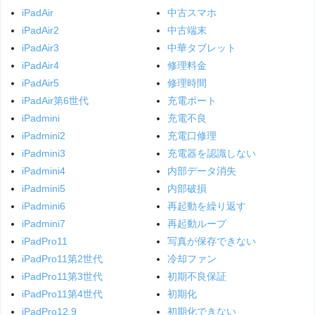
iPadAir
中古スマホ
iPadAir2
中古端末
iPadAir3
中華タブレット
iPadAir4
修理料金
iPadAir5
修理時間
iPadAir第6世代
充電ポート
iPadmini
充電不良
iPadmini2
充電口修理
iPadmini3
充電器を認識しない
iPadmini4
内部データ消失
iPadmini5
内部破損
iPadmini6
再起動を繰り返す
iPadmini7
再起動ループ
iPadPro11
写真が保存できない
iPadPro11第2世代
冷却ファン
iPadPro11第3世代
初期不良保証
iPadPro11第4世代
初期化
iPadPro12.9
初期化できない