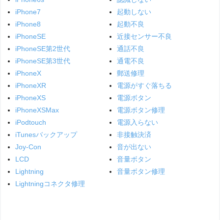
iPhone7
起動しない
iPhone8
起動不良
iPhoneSE
近接センサー不良
iPhoneSE第2世代
通話不良
iPhoneSE第3世代
通電不良
iPhoneX
郵送修理
iPhoneXR
電源がすぐ落ちる
iPhoneXS
電源ボタン
iPhoneXSMax
電源ボタン修理
iPodtouch
電源入らない
iTunesバックアップ
非接触決済
Joy-Con
音が出ない
LCD
音量ボタン
Lightning
音量ボタン修理
Lightningコネクタ修理