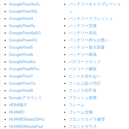
GooglePixel3aXL
バッテリーキャリブレーショ
GooglePixel3XL
ン
GooglePixel4
バッテリーリフレッシュ
GooglePixel4a
バッテリー交換
GooglePixel4a5G
バッテリー劣化
GooglePixel4XL
バッテリー持ちが悪い
GooglePixel5
バッテリー最大容量
GooglePixel6
バッテリー膨張
GooglePixel6a
パスコードロック
GooglePixel6Pro
パスコード解除
GooglePixel7
ピントが合わない
GooglePixel7a
フィルム貼り代行
GooglePixel8
フェイスID不良
Googleアカウント
フラッシュ故障
HDMI端子
フレーム
HUAWEI
フレーム交換
HUAWEIMate20Pro
フロントカメラ修理
HUAWEIMediaPad
フロントガラス