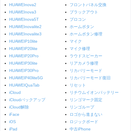
HUAWEInova2
フロントパネル交換
HUAWEInova3
ブラックアウト
HUAWEInova5T
プロコン
HUAWEInovalite2
ホームボタン
HUAWEInovalite3
ホームボタン修理
HUAWEIP10lite
マイク
HUAWEIP20lite
マイク修理
HUAWEIP20Pro
ラウドスピーカー
HUAWEIP30lite
リアカメラ修理
HUAWEIP30Pro
リカバリーモード
HUAWEIP40lite5G
リカバリーモード復旧
HUAWEIQuaTab
リセット
iCloud
リチウムイオンバッテリー
iCloudバックアップ
リンゴマーク固定
iCloud解除
リンゴループ
iFace
ロゴから進まない
iOS
ロジックボード
iPad
中古iPhone