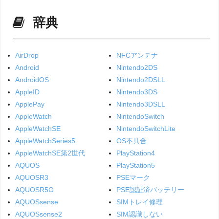
辞典
AirDrop
NFCアンテナ
Android
Nintendo2DS
AndroidOS
Nintendo2DSLL
AppleID
Nintendo3DS
ApplePay
Nintendo3DSLL
AppleWatch
NintendoSwitch
AppleWatchSE
NintendoSwitchLite
AppleWatchSeries5
OS不具合
AppleWatchSE第2世代
PlayStation4
AQUOS
PlayStation5
AQUOSR3
PSEマーク
AQUOSR5G
PSE認証済バッテリー
AQUOSsense
SIMトレイ修理
AQUOSsense2
SIM認識しない