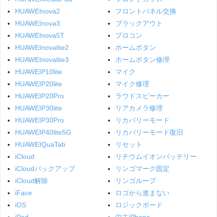
HUAWEInova2
フロントパネル交換
HUAWEInova3
ブラックアウト
HUAWEInova5T
プロコン
HUAWEInovalite2
ホームボタン
HUAWEInovalite3
ホームボタン修理
HUAWEIP10lite
マイク
HUAWEIP20lite
マイク修理
HUAWEIP20Pro
ラウドスピーカー
HUAWEIP30lite
リアカメラ修理
HUAWEIP30Pro
リカバリーモード
HUAWEIP40lite5G
リカバリーモード復旧
HUAWEIQuaTab
リセット
iCloud
リチウムイオンバッテリー
iCloudバックアップ
リンゴマーク固定
iCloud解除
リンゴループ
iFace
ロゴから進まない
iOS
ロジックボード
iPad
中古iPhone