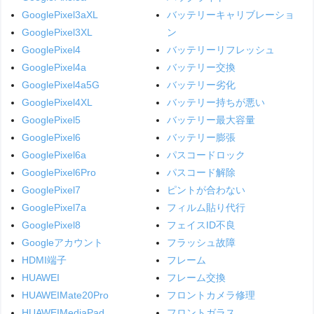
GooglePixel3aXL
バッテリーキャリブレーショ
GooglePixel3XL
ン
GooglePixel4
バッテリーリフレッシュ
GooglePixel4a
バッテリー交換
GooglePixel4a5G
バッテリー劣化
GooglePixel4XL
バッテリー持ちが悪い
GooglePixel5
バッテリー最大容量
GooglePixel6
バッテリー膨張
GooglePixel6a
パスコードロック
GooglePixel6Pro
パスコード解除
GooglePixel7
ピントが合わない
GooglePixel7a
フィルム貼り代行
GooglePixel8
フェイスID不良
Googleアカウント
フラッシュ故障
HDMI端子
フレーム
HUAWEI
フレーム交換
HUAWEIMate20Pro
フロントカメラ修理
HUAWEIMediaPad
フロントガラス