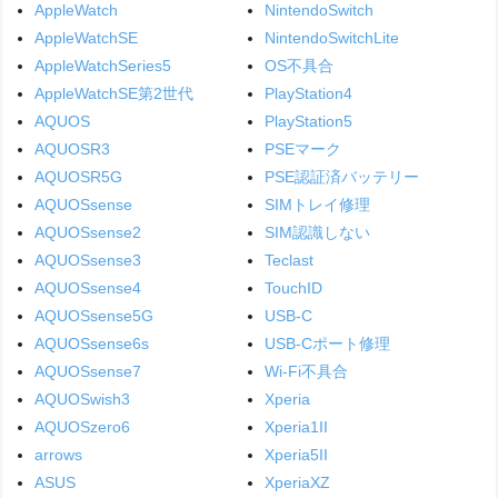
AppleWatch
NintendoSwitch
AppleWatchSE
NintendoSwitchLite
AppleWatchSeries5
OS不具合
AppleWatchSE第2世代
PlayStation4
AQUOS
PlayStation5
AQUOSR3
PSEマーク
AQUOSR5G
PSE認証済バッテリー
AQUOSsense
SIMトレイ修理
AQUOSsense2
SIM認識しない
AQUOSsense3
Teclast
AQUOSsense4
TouchID
AQUOSsense5G
USB-C
AQUOSsense6s
USB-Cポート修理
AQUOSsense7
Wi-Fi不具合
AQUOSwish3
Xperia
AQUOSzero6
Xperia1II
arrows
Xperia5II
ASUS
XperiaXZ