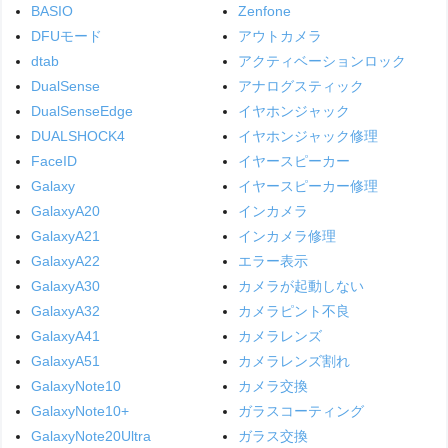
BASIO
Zenfone
DFUモード
アウトカメラ
dtab
アクティベーションロック
DualSense
アナログスティック
DualSenseEdge
イヤホンジャック
DUALSHOCK4
イヤホンジャック修理
FaceID
イヤースピーカー
Galaxy
イヤースピーカー修理
GalaxyA20
インカメラ
GalaxyA21
インカメラ修理
GalaxyA22
エラー表示
GalaxyA30
カメラが起動しない
GalaxyA32
カメラピント不良
GalaxyA41
カメラレンズ
GalaxyA51
カメラレンズ割れ
GalaxyNote10
カメラ交換
GalaxyNote10+
ガラスコーティング
GalaxyNote20Ultra
ガラス交換