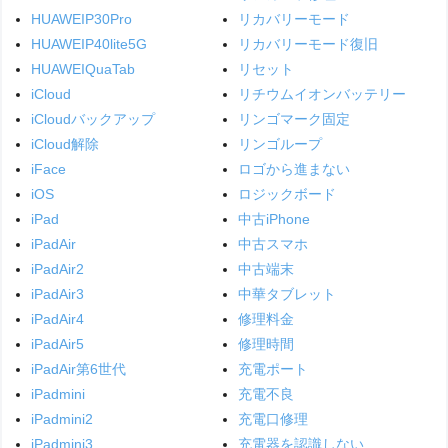
HUAWEIP30Pro
リカバリーモード
HUAWEIP40lite5G
リカバリーモード復旧
HUAWEIQuaTab
リセット
iCloud
リチウムイオンバッテリー
iCloudバックアップ
リンゴマーク固定
iCloud解除
リンゴループ
iFace
ロゴから進まない
iOS
ロジックボード
iPad
中古iPhone
iPadAir
中古スマホ
iPadAir2
中古端末
iPadAir3
中華タブレット
iPadAir4
修理料金
iPadAir5
修理時間
iPadAir第6世代
充電ポート
iPadmini
充電不良
iPadmini2
充電口修理
iPadmini3
充電器を認識しない