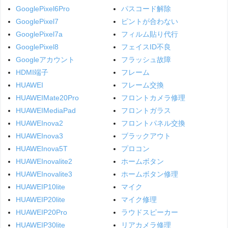
GooglePixel6Pro
パスコード解除
GooglePixel7
ピントが合わない
GooglePixel7a
フィルム貼り代行
GooglePixel8
フェイスID不良
Googleアカウント
フラッシュ故障
HDMI端子
フレーム
HUAWEI
フレーム交換
HUAWEIMate20Pro
フロントカメラ修理
HUAWEIMediaPad
フロントガラス
HUAWEInova2
フロントパネル交換
HUAWEInova3
ブラックアウト
HUAWEInova5T
プロコン
HUAWEInovalite2
ホームボタン
HUAWEInovalite3
ホームボタン修理
HUAWEIP10lite
マイク
HUAWEIP20lite
マイク修理
HUAWEIP20Pro
ラウドスピーカー
HUAWEIP30lite
リアカメラ修理