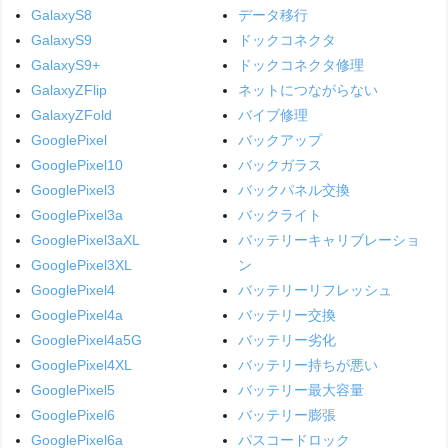
GalaxyS8
データ移行
GalaxyS9
ドックコネクタ
GalaxyS9+
ドックコネクタ修理
GalaxyZFlip
ネットにつながらない
GalaxyZFold
バイブ修理
GooglePixel
バックアップ
GooglePixel10
バックガラス
GooglePixel3
バックパネル交換
GooglePixel3a
バックライト
GooglePixel3aXL
バッテリーキャリブレーショ
GooglePixel3XL
ン
GooglePixel4
バッテリーリフレッシュ
GooglePixel4a
バッテリー交換
GooglePixel4a5G
バッテリー劣化
GooglePixel4XL
バッテリー持ちが悪い
GooglePixel5
バッテリー最大容量
GooglePixel6
バッテリー膨張
GooglePixel6a
パスコードロック