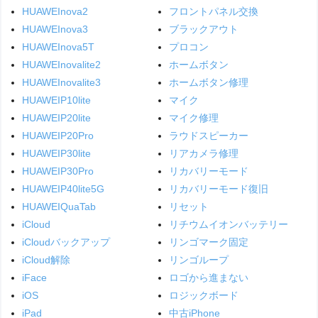
HUAWEInova2
フロントパネル交換
HUAWEInova3
ブラックアウト
HUAWEInova5T
プロコン
HUAWEInovalite2
ホームボタン
HUAWEInovalite3
ホームボタン修理
HUAWEIP10lite
マイク
HUAWEIP20lite
マイク修理
HUAWEIP20Pro
ラウドスピーカー
HUAWEIP30lite
リアカメラ修理
HUAWEIP30Pro
リカバリーモード
HUAWEIP40lite5G
リカバリーモード復旧
HUAWEIQuaTab
リセット
iCloud
リチウムイオンバッテリー
iCloudバックアップ
リンゴマーク固定
iCloud解除
リンゴループ
iFace
ロゴから進まない
iOS
ロジックボード
iPad
中古iPhone