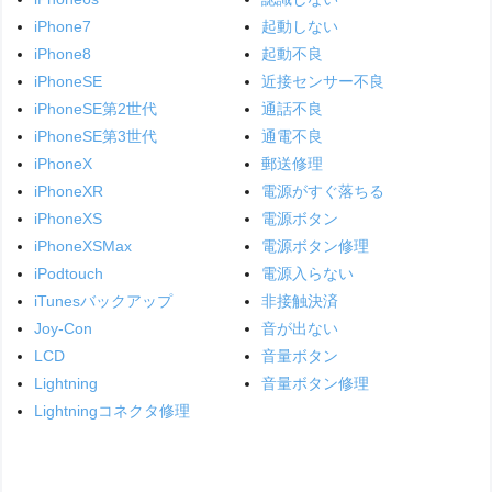
iPhone7
起動しない
iPhone8
起動不良
iPhoneSE
近接センサー不良
iPhoneSE第2世代
通話不良
iPhoneSE第3世代
通電不良
iPhoneX
郵送修理
iPhoneXR
電源がすぐ落ちる
iPhoneXS
電源ボタン
iPhoneXSMax
電源ボタン修理
iPodtouch
電源入らない
iTunesバックアップ
非接触決済
Joy-Con
音が出ない
LCD
音量ボタン
Lightning
音量ボタン修理
Lightningコネクタ修理