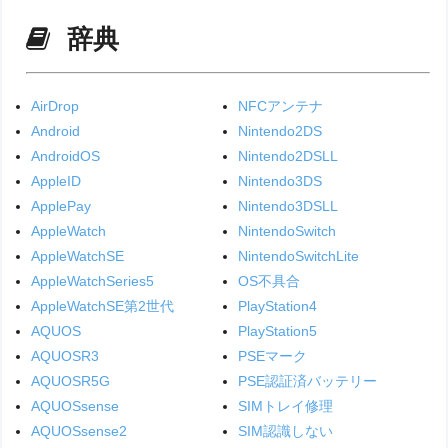
辞典
AirDrop
NFCアンテナ
Android
Nintendo2DS
AndroidOS
Nintendo2DSLL
AppleID
Nintendo3DS
ApplePay
Nintendo3DSLL
AppleWatch
NintendoSwitch
AppleWatchSE
NintendoSwitchLite
AppleWatchSeries5
OS不具合
AppleWatchSE第2世代
PlayStation4
AQUOS
PlayStation5
AQUOSR3
PSEマーク
AQUOSR5G
PSE認証済バッテリー
AQUOSsense
SIMトレイ修理
AQUOSsense2
SIM認識しない