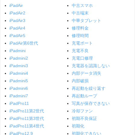
iPadAir
中古スマホ
iPadAir2
中古端末
iPadAir3
中華タブレット
iPadAir4
修理料金
iPadAir5
修理時間
iPadAir第6世代
充電ポート
iPadmini
充電不良
iPadmini2
充電口修理
iPadmini3
充電器を認識しない
iPadmini4
内部データ消失
iPadmini5
内部破損
iPadmini6
再起動を繰り返す
iPadmini7
再起動ループ
iPadPro11
写真が保存できない
iPadPro11第2世代
冷却ファン
iPadPro11第3世代
初期不良保証
iPadPro11第4世代
初期化
iPadPro12.9
初期化できない