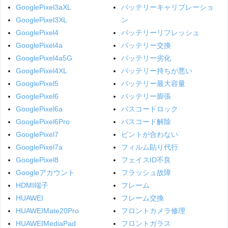
GooglePixel3aXL
バッテリーキャリブレーショ
GooglePixel3XL
ン
GooglePixel4
バッテリーリフレッシュ
GooglePixel4a
バッテリー交換
GooglePixel4a5G
バッテリー劣化
GooglePixel4XL
バッテリー持ちが悪い
GooglePixel5
バッテリー最大容量
GooglePixel6
バッテリー膨張
GooglePixel6a
パスコードロック
GooglePixel6Pro
パスコード解除
GooglePixel7
ピントが合わない
GooglePixel7a
フィルム貼り代行
GooglePixel8
フェイスID不良
Googleアカウント
フラッシュ故障
HDMI端子
フレーム
HUAWEI
フレーム交換
HUAWEIMate20Pro
フロントカメラ修理
HUAWEIMediaPad
フロントガラス