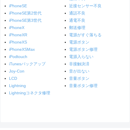
iPhoneSE
近接センサー不良
iPhoneSE第2世代
通話不良
iPhoneSE第3世代
通電不良
iPhoneX
郵送修理
iPhoneXR
電源がすぐ落ちる
iPhoneXS
電源ボタン
iPhoneXSMax
電源ボタン修理
iPodtouch
電源入らない
iTunesバックアップ
非接触決済
Joy-Con
音が出ない
LCD
音量ボタン
Lightning
音量ボタン修理
Lightningコネクタ修理