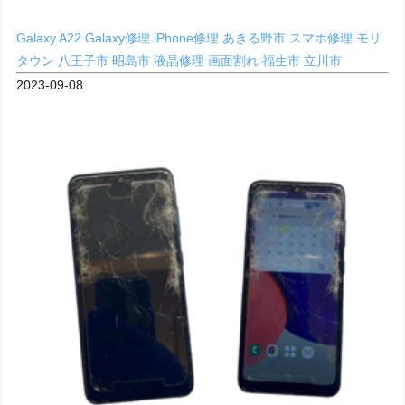
Galaxy A22
Galaxy修理
iPhone修理
あきる野市
スマホ修理
モリ
タウン
八王子市
昭島市
液晶修理
画面割れ
福生市
立川市
2023-09-08