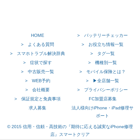
HOME
> バッテリーチェッカー
> よくある質問
> お役立ち情報一覧
> スマホトラブル解決辞典
> タグ一覧
> 症状で探す
> 機種別一覧
> 中古販売一覧
> モバイル保険とは？
> WEB予約
> ▶全店舗一覧
> 会社概要
> プライバシーポリシー
> 保証規定と免責事項
FC加盟店募集
求人募集
法人様向けiPhone・iPad修理サ
ポート
© 2015 信用・信頼・高技術の『期待に応える誠実なiPhone修理
店』スマートクリア