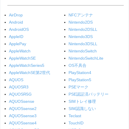
AirDrop
NFCアンテナ
Android
Nintendo2DS
AndroidOS
Nintendo2DSLL
AppleID
Nintendo3DS
ApplePay
Nintendo3DSLL
AppleWatch
NintendoSwitch
AppleWatchSE
NintendoSwitchLite
AppleWatchSeries5
OS不具合
AppleWatchSE第2世代
PlayStation4
AQUOS
PlayStation5
AQUOSR3
PSEマーク
AQUOSR5G
PSE認証済バッテリー
AQUOSsense
SIMトレイ修理
AQUOSsense2
SIM認識しない
AQUOSsense3
Teclast
AQUOSsense4
TouchID