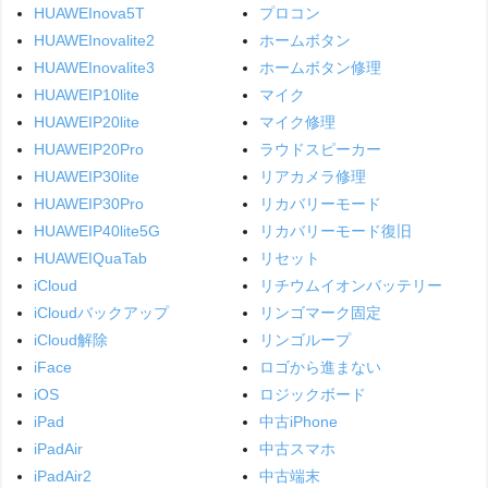
HUAWEInova5T
プロコン
HUAWEInovalite2
ホームボタン
HUAWEInovalite3
ホームボタン修理
HUAWEIP10lite
マイク
HUAWEIP20lite
マイク修理
HUAWEIP20Pro
ラウドスピーカー
HUAWEIP30lite
リアカメラ修理
HUAWEIP30Pro
リカバリーモード
HUAWEIP40lite5G
リカバリーモード復旧
HUAWEIQuaTab
リセット
iCloud
リチウムイオンバッテリー
iCloudバックアップ
リンゴマーク固定
iCloud解除
リンゴループ
iFace
ロゴから進まない
iOS
ロジックボード
iPad
中古iPhone
iPadAir
中古スマホ
iPadAir2
中古端末