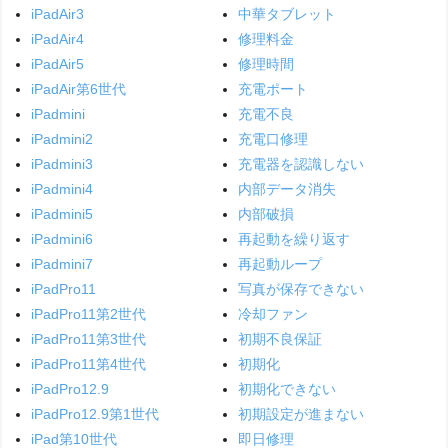
iPadAir3
中華タブレット
iPadAir4
修理料金
iPadAir5
修理時間
iPadAir第6世代
充電ポート
iPadmini
充電不良
iPadmini2
充電口修理
iPadmini3
充電器を認識しない
iPadmini4
内部データ消失
iPadmini5
内部破損
iPadmini6
再起動を繰り返す
iPadmini7
再起動ループ
iPadPro11
写真が保存できない
iPadPro11第2世代
冷却ファン
iPadPro11第3世代
初期不良保証
iPadPro11第4世代
初期化
iPadPro12.9
初期化できない
iPadPro12.9第1世代
初期設定が進まない
iPad第10世代
即日修理