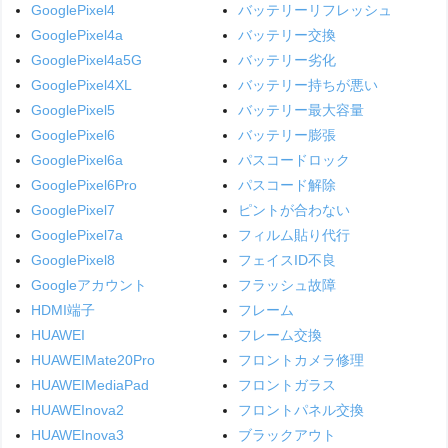
GooglePixel4
バッテリーリフレッシュ
GooglePixel4a
バッテリー交換
GooglePixel4a5G
バッテリー劣化
GooglePixel4XL
バッテリー持ちが悪い
GooglePixel5
バッテリー最大容量
GooglePixel6
バッテリー膨張
GooglePixel6a
パスコードロック
GooglePixel6Pro
パスコード解除
GooglePixel7
ピントが合わない
GooglePixel7a
フィルム貼り代行
GooglePixel8
フェイスID不良
Googleアカウント
フラッシュ故障
HDMI端子
フレーム
HUAWEI
フレーム交換
HUAWEIMate20Pro
フロントカメラ修理
HUAWEIMediaPad
フロントガラス
HUAWEInova2
フロントパネル交換
HUAWEInova3
ブラックアウト