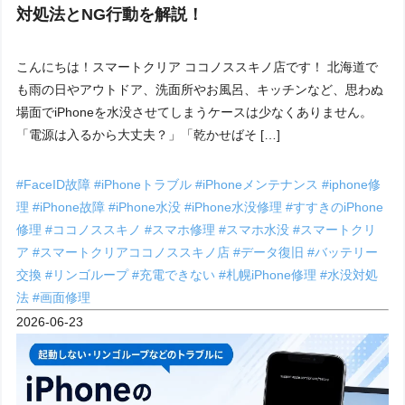
対処法とNG行動を解説！
こんにちは！スマートクリア ココノススキノ店です！ 北海道で
も雨の日やアウトドア、洗面所やお風呂、キッチンなど、思わぬ
場面でiPhoneを水没させてしまうケースは少なくありません。
「電源は入るから大丈夫？」「乾かせばそ […]
#FaceID故障
#iPhoneトラブル
#iPhoneメンテナンス
#iphone修
理
#iPhone故障
#iPhone水没
#iPhone水没修理
#すすきのiPhone
修理
#ココノススキノ
#スマホ修理
#スマホ水没
#スマートクリ
ア
#スマートクリアココノススキノ店
#データ復旧
#バッテリー
交換
#リンゴループ
#充電できない
#札幌iPhone修理
#水没対処
法
#画面修理
2026-06-23