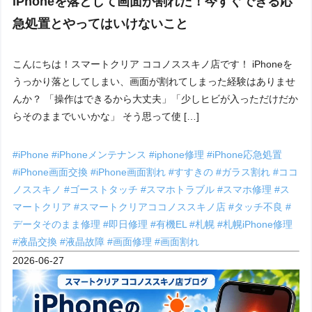
iPhoneを落として画面が割れた！今すぐできる応
急処置とやってはいけないこと
こんにちは！スマートクリア ココノススキノ店です！ iPhoneを
うっかり落としてしまい、画面が割れてしまった経験はありませ
んか？ 「操作はできるから大丈夫」「少しヒビが入っただけだか
らそのままでいいかな」 そう思って使 […]
#iPhone
#iPhoneメンテナンス
#iphone修理
#iPhone応急処置
#iPhone画面交換
#iPhone画面割れ
#すすきの
#ガラス割れ
#ココ
ノススキノ
#ゴーストタッチ
#スマホトラブル
#スマホ修理
#ス
マートクリア
#スマートクリアココノススキノ店
#タッチ不良
#
データそのまま修理
#即日修理
#有機EL
#札幌
#札幌iPhone修理
#液晶交換
#液晶故障
#画面修理
#画面割れ
2026-06-27