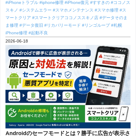
#iPhoneトラブル
#iphone修理
#iPhone復元
#すすきの
#ココノス
スキノ
#システムエラー
#スマホメンテナンス
#スマホ修理
#ス
マートクリア
#スマートクリアココノススキノ店
#データそのま
ま修理
#データ復旧
#リカバリーモード
#リンゴループ
#札幌
iPhone修理
#起動不良
2026-06-18
Androidのセーフモードとは？勝手に広告が表示さ