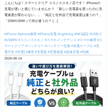
こんにちは！スマートクリア ココノススキノ店です！ iPhoneの
充電が遅いと感じていませんか？ 「新しい充電器を買ったのに充
電速度が変わらない…」 「純正と社外品で充電速度は違うの？」
「20Wや30Wって何が違うの？ […]
#iPhone
#iphone修理
#iPhone充電
#Lightning
#MFi認証
#USB-C
#USBPD
#ココノススキノ
#スマホメンテナンス
#スマホ修理
#ス
マートクリア
#バッテリー
#バッテリー交換
#充電ケーブル
#充
電不良
#充電口修理
#充電器
#充電速度
#急速充電
#札幌
2026-06-14