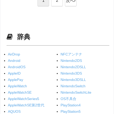
1
2
次へ
辞典
AirDrop
NFCアンテナ
Android
Nintendo2DS
AndroidOS
Nintendo2DSLL
AppleID
Nintendo3DS
ApplePay
Nintendo3DSLL
AppleWatch
NintendoSwitch
AppleWatchSE
NintendoSwitchLite
AppleWatchSeries5
OS不具合
AppleWatchSE第2世代
PlayStation4
AQUOS
PlayStation5