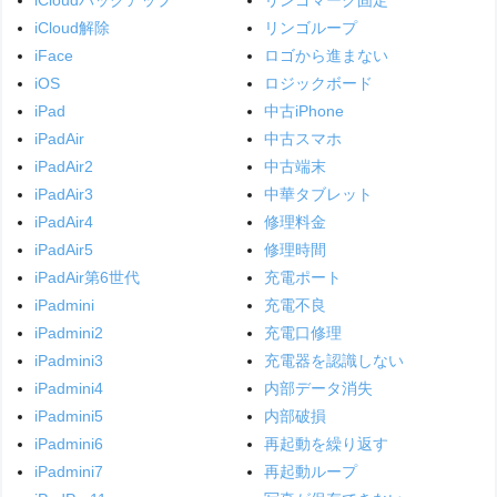
iCloud解除
リンゴループ
iFace
ロゴから進まない
iOS
ロジックボード
iPad
中古iPhone
iPadAir
中古スマホ
iPadAir2
中古端末
iPadAir3
中華タブレット
iPadAir4
修理料金
iPadAir5
修理時間
iPadAir第6世代
充電ポート
iPadmini
充電不良
iPadmini2
充電口修理
iPadmini3
充電器を認識しない
iPadmini4
内部データ消失
iPadmini5
内部破損
iPadmini6
再起動を繰り返す
iPadmini7
再起動ループ