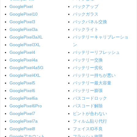
GooglePixel
バックアップ
GooglePixel10
バックガラス
GooglePixel3
バックパネル交換
GooglePixel3a
バックライト
GooglePixel3aXL
バッテリーキャリブレーショ
GooglePixel3XL
ン
GooglePixel4
バッテリーリフレッシュ
GooglePixel4a
バッテリー交換
GooglePixel4a5G
バッテリー劣化
GooglePixel4XL
バッテリー持ちが悪い
GooglePixel5
バッテリー最大容量
GooglePixel6
バッテリー膨張
GooglePixel6a
パスコードロック
GooglePixel6Pro
パスコード解除
GooglePixel7
ピントが合わない
GooglePixel7a
フィルム貼り代行
GooglePixel8
フェイスID不良
Googleアカウント
フラッシュ故障