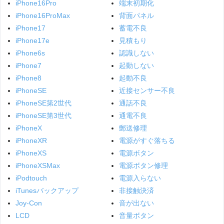
iPhone16Pro
端末初期化
iPhone16ProMax
背面パネル
iPhone17
蓄電不良
iPhone17e
見積もり
iPhone6s
認識しない
iPhone7
起動しない
iPhone8
起動不良
iPhoneSE
近接センサー不良
iPhoneSE第2世代
通話不良
iPhoneSE第3世代
通電不良
iPhoneX
郵送修理
iPhoneXR
電源がすぐ落ちる
iPhoneXS
電源ボタン
iPhoneXSMax
電源ボタン修理
iPodtouch
電源入らない
iTunesバックアップ
非接触決済
Joy-Con
音が出ない
LCD
音量ボタン