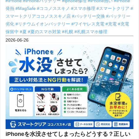
#iPhone
#iPhoneバッテリー
#iphone修理
#iPhone熱い
#iPhone
発熱
#MagSafe
#ココノススキノ
#スマホ修理
#スマートクリア
#
スマートクリアココノススキノ店
#バッテリー交換
#バッテリー
劣化
#リチウムイオンバッテリー
#ワイヤレス充電
#充電
#充電
保留中
#夏
#夏のスマホ対策
#札幌
#札幌スマホ修理
2026-06-26
iPhoneを水没させてしまったらどうする？正しい