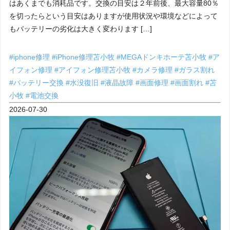
はあくまでも消耗品です。交換の目安は２年前後、最大容量80％
を切ったらという目安はありますが使用状況や環境などによって
もバッテリーの劣化は大きく変わります […]
#iphone修理
#iPhone修理苫小牧
#MEGAドンキホーテ苫小牧
#ア
イフォン修理
#アイフォン修理苫小牧
#カメラ修理
#ガラス割れ
#バッテリー交換
#水没復旧
#液晶故障
#画面修理
#画面割れ
#苫
小牧
#電池交換
2026-07-30