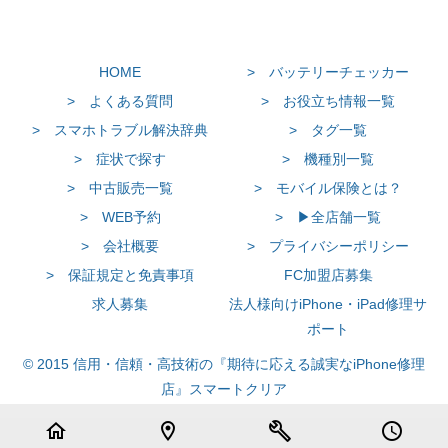
HOME
> バッテリーチェッカー
> よくある質問
> お役立ち情報一覧
> スマホトラブル解決辞典
> タグ一覧
> 症状で探す
> 機種別一覧
> 中古販売一覧
> モバイル保険とは？
> WEB予約
> ▶全店舗一覧
> 会社概要
> プライバシーポリシー
> 保証規定と免責事項
FC加盟店募集
求人募集
法人様向けiPhone・iPad修理サ
ポート
© 2015 信用・信頼・高技術の『期待に応える誠実なiPhone修理
店』スマートクリア
home
location_on
build
schedule