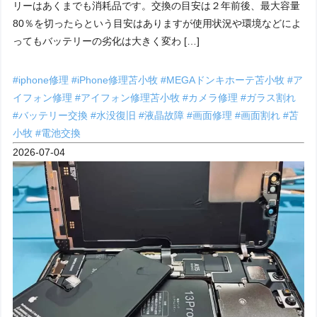
リーはあくまでも消耗品です。交換の目安は２年前後、最大容量
80％を切ったらという目安はありますが使用状況や環境などによ
ってもバッテリーの劣化は大きく変わ […]
#iphone修理
#iPhone修理苫小牧
#MEGAドンキホーテ苫小牧
#ア
イフォン修理
#アイフォン修理苫小牧
#カメラ修理
#ガラス割れ
#バッテリー交換
#水没復旧
#液晶故障
#画面修理
#画面割れ
#苫
小牧
#電池交換
2026-07-04