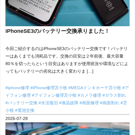
iPhoneSE3のバッテリー交換承りました！
今回ご紹介するのはiPhoneSE3のバッテリー交換です！バッテリ
ーはあくまでも消耗品です。交換の目安は２年前後、最大容量
80％を切ったらという目安はありますが使用状況や環境などによ
ってもバッテリーの劣化は大きく変わりま […]
#iphone修理
#iPhone修理苫小牧
#MEGAドンキホーテ苫小牧
#ア
イフォン修理
#アイフォン修理苫小牧
#カメラ修理
#ガラス割れ
#バッテリー交換
#水没復旧
#液晶故障
#画面修理
#画面割れ
#苫
小牧
#電池交換
2026-07-28