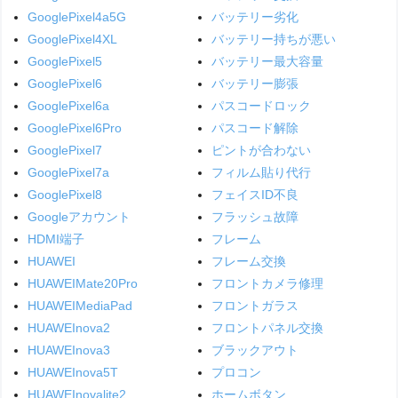
GooglePixel4a5G
バッテリー劣化
GooglePixel4XL
バッテリー持ちが悪い
GooglePixel5
バッテリー最大容量
GooglePixel6
バッテリー膨張
GooglePixel6a
パスコードロック
GooglePixel6Pro
パスコード解除
GooglePixel7
ピントが合わない
GooglePixel7a
フィルム貼り代行
GooglePixel8
フェイスID不良
Googleアカウント
フラッシュ故障
HDMI端子
フレーム
HUAWEI
フレーム交換
HUAWEIMate20Pro
フロントカメラ修理
HUAWEIMediaPad
フロントガラス
HUAWEInova2
フロントパネル交換
HUAWEInova3
ブラックアウト
HUAWEInova5T
プロコン
HUAWEInovalite2
ホームボタン