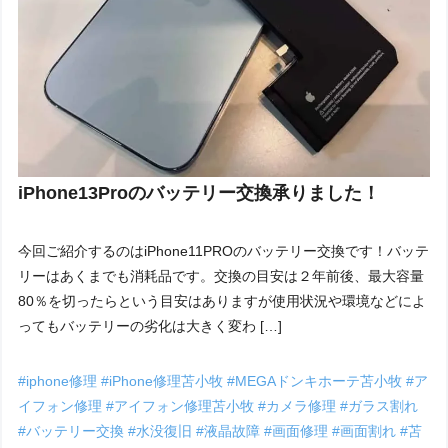
iPhone13Proのバッテリー交換承りました！
今回ご紹介するのはiPhone11PROのバッテリー交換です！バッテ
リーはあくまでも消耗品です。交換の目安は２年前後、最大容量
80％を切ったらという目安はありますが使用状況や環境などによ
ってもバッテリーの劣化は大きく変わ […]
#iphone修理
#iPhone修理苫小牧
#MEGAドンキホーテ苫小牧
#ア
イフォン修理
#アイフォン修理苫小牧
#カメラ修理
#ガラス割れ
#バッテリー交換
#水没復旧
#液晶故障
#画面修理
#画面割れ
#苫