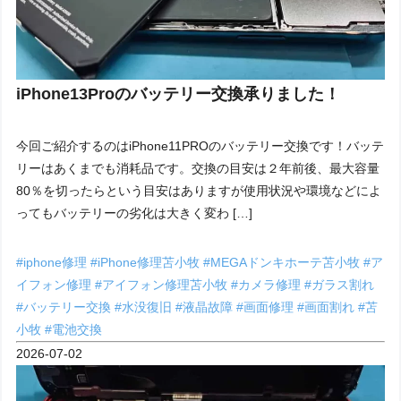
iPhone13Proのバッテリー交換承りました！
今回ご紹介するのはiPhone11PROのバッテリー交換です！バッテ
リーはあくまでも消耗品です。交換の目安は２年前後、最大容量
80％を切ったらという目安はありますが使用状況や環境などによ
ってもバッテリーの劣化は大きく変わ […]
#iphone修理
#iPhone修理苫小牧
#MEGAドンキホーテ苫小牧
#ア
イフォン修理
#アイフォン修理苫小牧
#カメラ修理
#ガラス割れ
#バッテリー交換
#水没復旧
#液晶故障
#画面修理
#画面割れ
#苫
小牧
#電池交換
2026-07-02