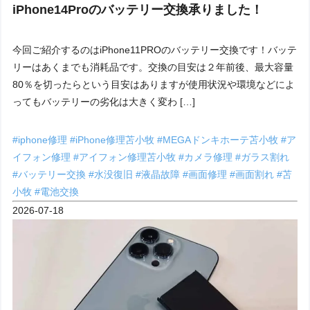
iPhone14Proのバッテリー交換承りました！
今回ご紹介するのはiPhone11PROのバッテリー交換です！バッテ
リーはあくまでも消耗品です。交換の目安は２年前後、最大容量
80％を切ったらという目安はありますが使用状況や環境などによ
ってもバッテリーの劣化は大きく変わ […]
#iphone修理
#iPhone修理苫小牧
#MEGAドンキホーテ苫小牧
#ア
イフォン修理
#アイフォン修理苫小牧
#カメラ修理
#ガラス割れ
#バッテリー交換
#水没復旧
#液晶故障
#画面修理
#画面割れ
#苫
小牧
#電池交換
2026-07-18