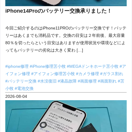
iPhone14Proのバッテリー交換承りました！
今回ご紹介するのはiPhone11PROのバッテリー交換です！バッテ
リーはあくまでも消耗品です。交換の目安は２年前後、最大容量
80％を切ったらという目安はありますが使用状況や環境などによ
ってもバッテリーの劣化は大きく変わ […]
#iphone修理
#iPhone修理苫小牧
#MEGAドンキホーテ苫小牧
#ア
イフォン修理
#アイフォン修理苫小牧
#カメラ修理
#ガラス割れ
#バッテリー交換
#水没復旧
#液晶故障
#画面修理
#画面割れ
#苫
小牧
#電池交換
2026-08-04