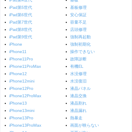
iPad第5世代
基板修理
iPad第6世代
安心保証
iPad第7世代
容量不足
iPad第8世代
店頭修理
iPad第9世代
強制再起動
iPhone
強制初期化
iPhone11
操作できない
iPhone11Pro
故障診断
iPhone11ProMax
有機EL
iPhone12
水没修理
iPhone12mini
水没復旧
iPhone12Pro
液晶パネル
iPhone12ProMax
液晶交換
iPhone13
液晶割れ
iPhone13mini
液晶漏れ
iPhone13Pro
熱暴走
iPhone13ProMax
画面が映らない