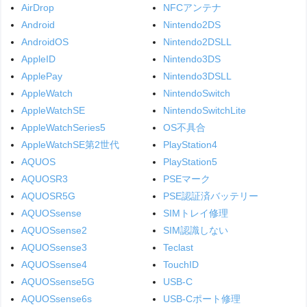
AirDrop
NFCアンテナ
Android
Nintendo2DS
AndroidOS
Nintendo2DSLL
AppleID
Nintendo3DS
ApplePay
Nintendo3DSLL
AppleWatch
NintendoSwitch
AppleWatchSE
NintendoSwitchLite
AppleWatchSeries5
OS不具合
AppleWatchSE第2世代
PlayStation4
AQUOS
PlayStation5
AQUOSR3
PSEマーク
AQUOSR5G
PSE認証済バッテリー
AQUOSsense
SIMトレイ修理
AQUOSsense2
SIM認識しない
AQUOSsense3
Teclast
AQUOSsense4
TouchID
AQUOSsense5G
USB-C
AQUOSsense6s
USB-Cポート修理