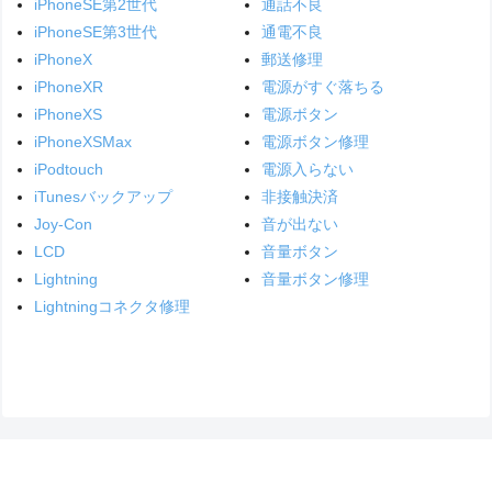
iPhoneSE第2世代
通話不良
iPhoneSE第3世代
通電不良
iPhoneX
郵送修理
iPhoneXR
電源がすぐ落ちる
iPhoneXS
電源ボタン
iPhoneXSMax
電源ボタン修理
iPodtouch
電源入らない
iTunesバックアップ
非接触決済
Joy-Con
音が出ない
LCD
音量ボタン
Lightning
音量ボタン修理
Lightningコネクタ修理