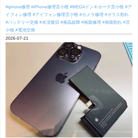
#iphone修理
#iPhone修理苫小牧
#MEGAドンキホーテ苫小牧
#ア
イフォン修理
#アイフォン修理苫小牧
#カメラ修理
#ガラス割れ
#バッテリー交換
#水没復旧
#液晶故障
#画面修理
#画面割れ
#苫
小牧
#電池交換
2026-07-21