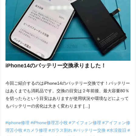
iPhone14のバッテリー交換承りました！
今回ご紹介するのはiPhone14のバッテリー交換です！バッテリー
はあくまでも消耗品です。交換の目安は２年前後、最大容量80％
を切ったらという目安はありますが使用状況や環境などによって
もバッテリーの劣化は大きく変わります […]
#iphone修理
#iPhone修理苫小牧
#アイフォン修理
#アイフォン修
理苫小牧
#カメラ修理
#ガラス割れ
#バッテリー交換
#水没復旧
#