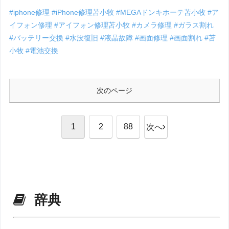
#iphone修理
#iPhone修理苫小牧
#MEGAドンキホーテ苫小牧
#ア
イフォン修理
#アイフォン修理苫小牧
#カメラ修理
#ガラス割れ
#バッテリー交換
#水没復旧
#液晶故障
#画面修理
#画面割れ
#苫
小牧
#電池交換
次のページ
1
2
88
次へ
辞典