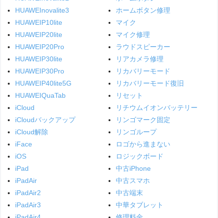
HUAWEInovalite3
ホームボタン修理
HUAWEIP10lite
マイク
HUAWEIP20lite
マイク修理
HUAWEIP20Pro
ラウドスピーカー
HUAWEIP30lite
リアカメラ修理
HUAWEIP30Pro
リカバリーモード
HUAWEIP40lite5G
リカバリーモード復旧
HUAWEIQuaTab
リセット
iCloud
リチウムイオンバッテリー
iCloudバックアップ
リンゴマーク固定
iCloud解除
リンゴループ
iFace
ロゴから進まない
iOS
ロジックボード
iPad
中古iPhone
iPadAir
中古スマホ
iPadAir2
中古端末
iPadAir3
中華タブレット
iPadAir4
修理料金