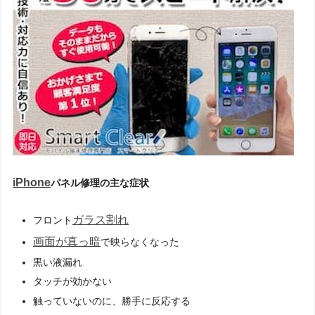
iPhone
パネル修理の主な症状
ガラス割れ
フロント
画面が真っ暗
で映らなくなった
黒い液漏れ
タッチが効かない
触っていないのに、勝手に反応する