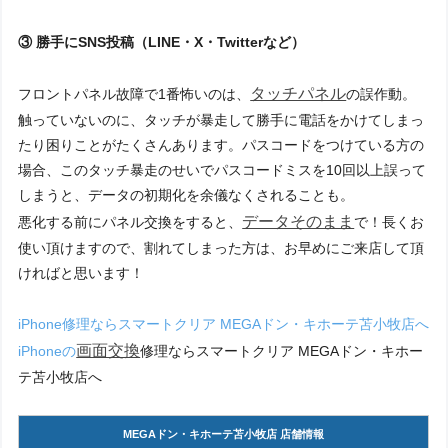
③ 勝手にSNS投稿（LINE・X・Twitterなど）
タッチパネル
フロントパネル故障で1番怖いのは、
の誤作動。
触っていないのに、タッチが暴走して勝手に電話をかけてしまっ
たり困りことがたくさんあります。パスコードをつけている方の
場合、このタッチ暴走のせいでパスコードミスを10回以上誤って
しまうと、データの初期化を余儀なくされることも。
データそのまま
悪化する前にパネル交換をすると、
で！長くお
使い頂けますので、割れてしまった方は、お早めにご来店して頂
ければと思います！
iPhone修理ならスマートクリア MEGAドン・キホーテ苫小牧店へ
画面交換
iPhoneの
修理ならスマートクリア MEGAドン・キホー
テ苫小牧店へ
MEGAドン・キホーテ苫小牧店 店舗情報