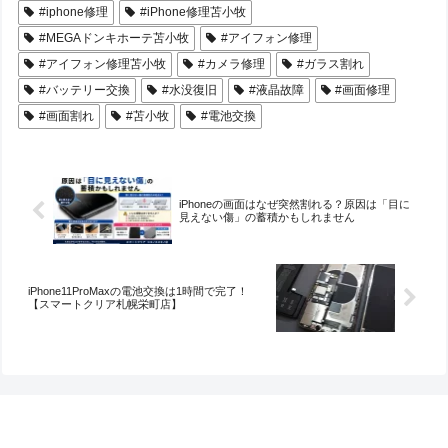
#iphone修理
#iPhone修理苫小牧
#MEGAドンキホーテ苫小牧
#アイフォン修理
#アイフォン修理苫小牧
#カメラ修理
#ガラス割れ
#バッテリー交換
#水没復旧
#液晶故障
#画面修理
#画面割れ
#苫小牧
#電池交換
iPhoneの画面はなぜ突然割れる？原因は「目に
見えない傷」の蓄積かもしれません
iPhone11ProMaxの電池交換は1時間で完了！
【スマートクリア札幌栄町店】