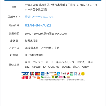
〒053-0033 北海道苫小牧市木場町１丁目６-１ MEGAドン・キ
住所
ホーテ苫小牧店2階
店舗サイト
店舗TOPぺージはこちら
0144-84-7021
電話番号
営業時間
10:00～19:00(休憩時間13:00~14:00)
定休日
毎週水曜日
アクセス
JR室蘭本線「苫小牧駅」直結
駐車場
有り/３時間無料
現金、クレジットカード、楽天ペイ(QRコード決済)、楽天
支払方法
Edy、nanaco、ID、QUICPay、WAON、d払い、Alipay