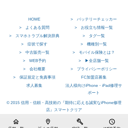
HOME
> バッテリーチェッカー
> よくある質問
> お役立ち情報一覧
> スマホトラブル解決辞典
> タグ一覧
> 症状で探す
> 機種別一覧
> 中古販売一覧
> モバイル保険とは？
> WEB予約
> ▶全店舗一覧
> 会社概要
> プライバシーポリシー
> 保証規定と免責事項
FC加盟店募集
求人募集
法人様向けiPhone・iPad修理サ
ポート
© 2015 信用・信頼・高技術の『期待に応える誠実なiPhone修理
店』スマートクリア
home
location_on
build
schedule