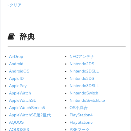
トクリア
辞典
AirDrop
NFCアンテナ
Android
Nintendo2DS
AndroidOS
Nintendo2DSLL
AppleID
Nintendo3DS
ApplePay
Nintendo3DSLL
AppleWatch
NintendoSwitch
AppleWatchSE
NintendoSwitchLite
AppleWatchSeries5
OS不具合
AppleWatchSE第2世代
PlayStation4
AQUOS
PlayStation5
AQUOSR3
PSEマーク