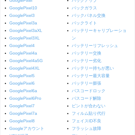
GooglePixel
バックアップ
GooglePixel10
バックガラス
GooglePixel3
バックパネル交換
GooglePixel3a
バックライト
GooglePixel3aXL
バッテリーキャリブレーショ
GooglePixel3XL
ン
GooglePixel4
バッテリーリフレッシュ
GooglePixel4a
バッテリー交換
GooglePixel4a5G
バッテリー劣化
GooglePixel4XL
バッテリー持ちが悪い
GooglePixel5
バッテリー最大容量
GooglePixel6
バッテリー膨張
GooglePixel6a
パスコードロック
GooglePixel6Pro
パスコード解除
GooglePixel7
ピントが合わない
GooglePixel7a
フィルム貼り代行
GooglePixel8
フェイスID不良
Googleアカウント
フラッシュ故障