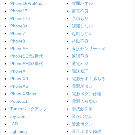
iPhone16ProMax
背面パネル
iPhone17
蓄電不良
iPhone17e
見積もり
iPhone6s
認識しない
iPhone7
起動しない
iPhone8
起動不良
iPhoneSE
近接センサー不良
iPhoneSE第2世代
通話不良
iPhoneSE第3世代
通電不良
iPhoneX
郵送修理
iPhoneXR
電源がすぐ落ちる
iPhoneXS
電源ボタン
iPhoneXSMax
電源ボタン修理
iPodtouch
電源入らない
iTunesバックアップ
非接触決済
Joy-Con
音が出ない
LCD
音量ボタン
Lightning
音量ボタン修理