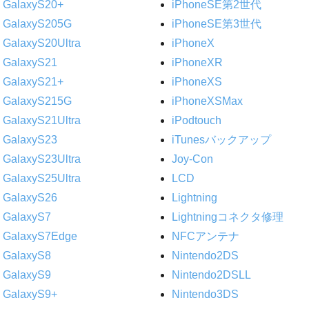
GalaxyS20+
iPhoneSE第2世代
GalaxyS205G
iPhoneSE第3世代
GalaxyS20Ultra
iPhoneX
GalaxyS21
iPhoneXR
GalaxyS21+
iPhoneXS
GalaxyS215G
iPhoneXSMax
GalaxyS21Ultra
iPodtouch
GalaxyS23
iTunesバックアップ
GalaxyS23Ultra
Joy-Con
GalaxyS25Ultra
LCD
GalaxyS26
Lightning
GalaxyS7
Lightningコネクタ修理
GalaxyS7Edge
NFCアンテナ
GalaxyS8
Nintendo2DS
GalaxyS9
Nintendo2DSLL
GalaxyS9+
Nintendo3DS