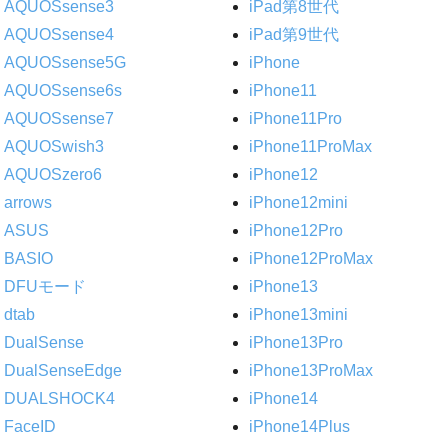
AQUOSsense3
iPad第8世代
AQUOSsense4
iPad第9世代
AQUOSsense5G
iPhone
AQUOSsense6s
iPhone11
AQUOSsense7
iPhone11Pro
AQUOSwish3
iPhone11ProMax
AQUOSzero6
iPhone12
arrows
iPhone12mini
ASUS
iPhone12Pro
BASIO
iPhone12ProMax
DFUモード
iPhone13
dtab
iPhone13mini
DualSense
iPhone13Pro
DualSenseEdge
iPhone13ProMax
DUALSHOCK4
iPhone14
FaceID
iPhone14Plus