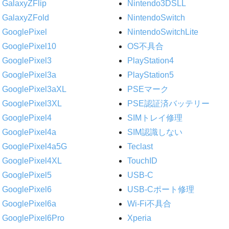
GalaxyZFlip
Nintendo3DSLL
GalaxyZFold
NintendoSwitch
GooglePixel
NintendoSwitchLite
GooglePixel10
OS不具合
GooglePixel3
PlayStation4
GooglePixel3a
PlayStation5
GooglePixel3aXL
PSEマーク
GooglePixel3XL
PSE認証済バッテリー
GooglePixel4
SIMトレイ修理
GooglePixel4a
SIM認識しない
GooglePixel4a5G
Teclast
GooglePixel4XL
TouchID
GooglePixel5
USB-C
GooglePixel6
USB-Cポート修理
GooglePixel6a
Wi-Fi不具合
GooglePixel6Pro
Xperia