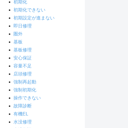
初期化
初期化できない
初期設定が進まない
即日修理
圏外
基板
基板修理
安心保証
容量不足
店頭修理
強制再起動
強制初期化
操作できない
故障診断
有機EL
水没修理