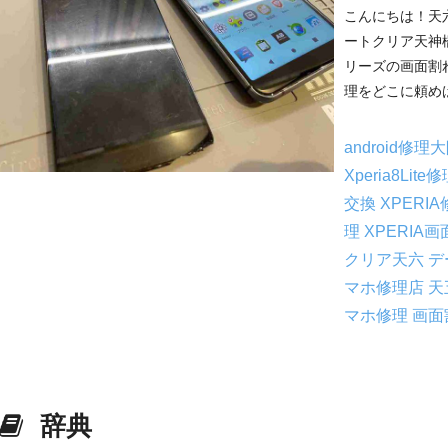
こんにちは！天
ートクリア天神橋
リーズの画面割れ
理をどこに頼めば
android修理
Xperia8Lite
交換
XPERI
理
XPERIA
クリア天六
デ
マホ修理店
天
マホ修理
画面
辞典