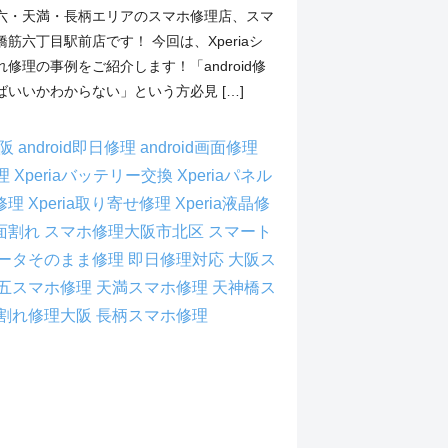
六・天満・長柄エリアのスマホ修理店、スマ
筋六丁目駅前店です！ 今回は、Xperiaシ
修理の事例をご紹介します！「android修
いいかわからない」という方必見 […]
大阪
android即日修理
android画面修理
修理
Xperiaバッテリー交換
Xperiaパネル
A修理
Xperia取り寄せ修理
Xperia液晶修
画面割れ
スマホ修理大阪市北区
スマート
ータそのまま修理
即日修理対応
大阪ス
五スマホ修理
天満スマホ修理
天神橋ス
割れ修理大阪
長柄スマホ修理