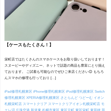
【ケースもたくさん！】
栄町店ではたくさんのスマホケースをお取り扱いしております！
スヌーピーやディズニー、ネットで話題の商品も豊富にとり揃え
ております。 ご試着も可能なのでぜひご来店ください😊 もちろ
んスマホの修理も行っており […]
iPad修理札幌東区
iPhone修理札幌東区
iPod修理札幌東区
Switch
修理札幌東区
XPERIA修理札幌東区
さとらんど
つどーむ
イオン
札幌栄町店
スマートクリア
スマートクリアイオン札幌栄町店
モ
エレ沼
丘珠空港
新道東
札幌市東区
東区元町
東区栄町
東苗穂
苗