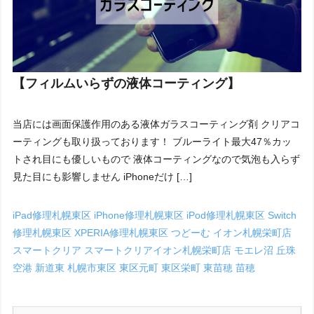
【フィルムいらずの液体コーティング】
当店には画面保護作用のある液体ガラスコーティング剤 クリアコ
ーティングも取り扱っております！ ブルーライト最大47％カッ
トされ目にも優しいもので 液体コーティングなので気泡も入らず
見た目にも影響しません iPhoneだけ […]
iPad修理札幌東区
iPhone修理札幌東区
iPod修理札幌東区
Switch
修理札幌東区
XPERIA修理札幌東区
つどーむ
イオン札幌栄町店
スマートクリア
スマートクリアイオン札幌栄町店
モエレ沼
丘珠
空港
新道東
札幌市東区
東区元町
東区栄町
東苗穂
苗穂