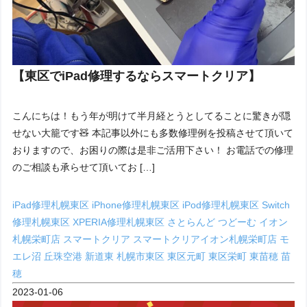
【東区でiPad修理するならスマートクリア】
こんにちは！もう年が明けて半月経とうとしてることに驚きが隠
せない大籠です🧸 本記事以外にも多数修理例を投稿させて頂いて
おりますので、お困りの際は是非ご活用下さい！ お電話での修理
のご相談も承らせて頂いてお […]
iPad修理札幌東区
iPhone修理札幌東区
iPod修理札幌東区
Switch
修理札幌東区
XPERIA修理札幌東区
さとらんど
つどーむ
イオン
札幌栄町店
スマートクリア
スマートクリアイオン札幌栄町店
モ
エレ沼
丘珠空港
新道東
札幌市東区
東区元町
東区栄町
東苗穂
苗
穂
2023-01-06