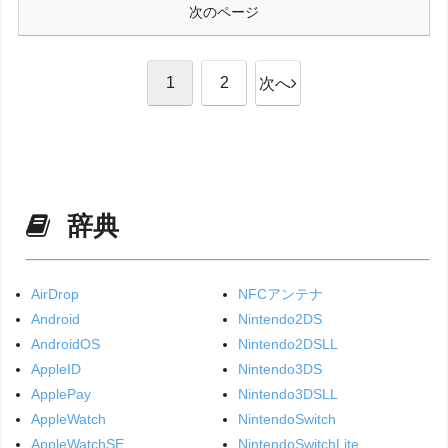
次のページ
1
2
次へ
辞典
AirDrop
NFCアンテナ
Android
Nintendo2DS
AndroidOS
Nintendo2DSLL
AppleID
Nintendo3DS
ApplePay
Nintendo3DSLL
AppleWatch
NintendoSwitch
AppleWatchSE
NintendoSwitchLite