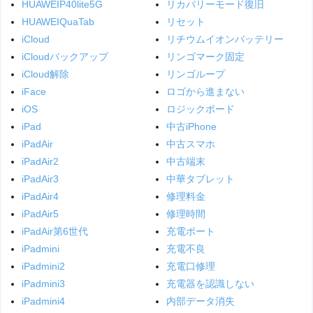
HUAWEIP40lite5G
リカバリーモード復旧
HUAWEIQuaTab
リセット
iCloud
リチウムイオンバッテリー
iCloudバックアップ
リンゴマーク固定
iCloud解除
リンゴループ
iFace
ロゴから進まない
iOS
ロジックボード
iPad
中古iPhone
iPadAir
中古スマホ
iPadAir2
中古端末
iPadAir3
中華タブレット
iPadAir4
修理料金
iPadAir5
修理時間
iPadAir第6世代
充電ポート
iPadmini
充電不良
iPadmini2
充電口修理
iPadmini3
充電器を認識しない
iPadmini4
内部データ消失