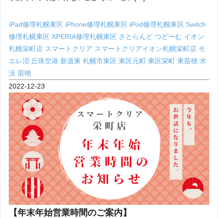
iPad修理札幌東区
iPhone修理札幌東区
iPod修理札幌東区
Switch
修理札幌東区
XPERIA修理札幌東区
さとらんど
つどーむ
イオン
札幌栄町店
スマートクリア
スマートクリアイオン札幌栄町店
モ
エレ沼
丘珠空港
新道東
札幌市東区
東区元町
東区栄町
東苗穂
水
没
苗穂
2022-12-23
【年末年始営業時間のご案内】