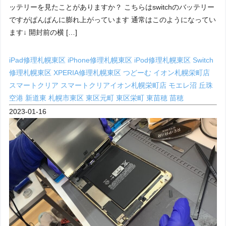
ッテリーを見たことがありますか？ こちらはswitchのバッテリー
ですがぱんぱんに膨れ上がっています 通常はこのようになってい
ます↓ 開封前の横 […]
iPad修理札幌東区
iPhone修理札幌東区
iPod修理札幌東区
Switch
修理札幌東区
XPERIA修理札幌東区
つどーむ
イオン札幌栄町店
スマートクリア
スマートクリアイオン札幌栄町店
モエレ沼
丘珠
空港
新道東
札幌市東区
東区元町
東区栄町
東苗穂
苗穂
2023-01-16