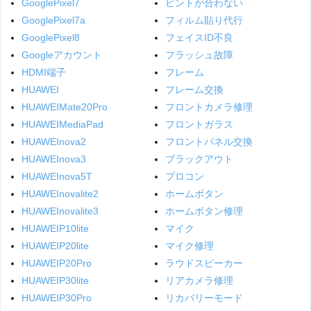
GooglePixel7
ピントが合わない
GooglePixel7a
フィルム貼り代行
GooglePixel8
フェイスID不良
Googleアカウント
フラッシュ故障
HDMI端子
フレーム
HUAWEI
フレーム交換
HUAWEIMate20Pro
フロントカメラ修理
HUAWEIMediaPad
フロントガラス
HUAWEInova2
フロントパネル交換
HUAWEInova3
ブラックアウト
HUAWEInova5T
プロコン
HUAWEInovalite2
ホームボタン
HUAWEInovalite3
ホームボタン修理
HUAWEIP10lite
マイク
HUAWEIP20lite
マイク修理
HUAWEIP20Pro
ラウドスピーカー
HUAWEIP30lite
リアカメラ修理
HUAWEIP30Pro
リカバリーモード