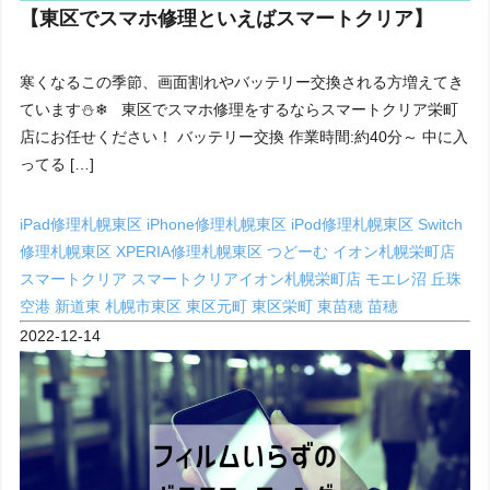
【東区でスマホ修理といえばスマートクリア】
寒くなるこの季節、画面割れやバッテリー交換される方増えてき
ています⛄❄ 東区でスマホ修理をするならスマートクリア栄町
店にお任せください！ バッテリー交換 作業時間:約40分～ 中に入
ってる […]
iPad修理札幌東区
iPhone修理札幌東区
iPod修理札幌東区
Switch
修理札幌東区
XPERIA修理札幌東区
つどーむ
イオン札幌栄町店
スマートクリア
スマートクリアイオン札幌栄町店
モエレ沼
丘珠
空港
新道東
札幌市東区
東区元町
東区栄町
東苗穂
苗穂
2022-12-14