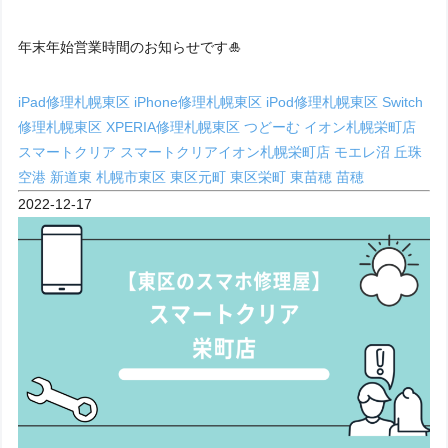
年末年始営業時間のお知らせです🎍
iPad修理札幌東区
iPhone修理札幌東区
iPod修理札幌東区
Switch
修理札幌東区
XPERIA修理札幌東区
つどーむ
イオン札幌栄町店
スマートクリア
スマートクリアイオン札幌栄町店
モエレ沼
丘珠
空港
新道東
札幌市東区
東区元町
東区栄町
東苗穂
苗穂
2022-12-17