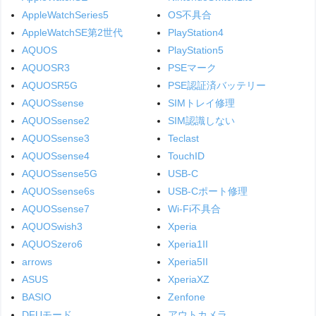
AppleWatchSeries5
OS不具合
AppleWatchSE第2世代
PlayStation4
AQUOS
PlayStation5
AQUOSR3
PSEマーク
AQUOSR5G
PSE認証済バッテリー
AQUOSsense
SIMトレイ修理
AQUOSsense2
SIM認識しない
AQUOSsense3
Teclast
AQUOSsense4
TouchID
AQUOSsense5G
USB-C
AQUOSsense6s
USB-Cポート修理
AQUOSsense7
Wi-Fi不具合
AQUOSwish3
Xperia
AQUOSzero6
Xperia1II
arrows
Xperia5II
ASUS
XperiaXZ
BASIO
Zenfone
DFUモード
アウトカメラ