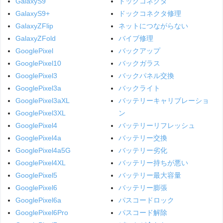
GalaxyS9
ドックコネクタ
GalaxyS9+
ドックコネクタ修理
GalaxyZFlip
ネットにつながらない
GalaxyZFold
バイブ修理
GooglePixel
バックアップ
GooglePixel10
バックガラス
GooglePixel3
バックパネル交換
GooglePixel3a
バックライト
GooglePixel3aXL
バッテリーキャリブレーショ
GooglePixel3XL
ン
GooglePixel4
バッテリーリフレッシュ
GooglePixel4a
バッテリー交換
GooglePixel4a5G
バッテリー劣化
GooglePixel4XL
バッテリー持ちが悪い
GooglePixel5
バッテリー最大容量
GooglePixel6
バッテリー膨張
GooglePixel6a
パスコードロック
GooglePixel6Pro
パスコード解除