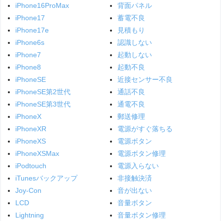
iPhone16ProMax
背面パネル
iPhone17
蓄電不良
iPhone17e
見積もり
iPhone6s
認識しない
iPhone7
起動しない
iPhone8
起動不良
iPhoneSE
近接センサー不良
iPhoneSE第2世代
通話不良
iPhoneSE第3世代
通電不良
iPhoneX
郵送修理
iPhoneXR
電源がすぐ落ちる
iPhoneXS
電源ボタン
iPhoneXSMax
電源ボタン修理
iPodtouch
電源入らない
iTunesバックアップ
非接触決済
Joy-Con
音が出ない
LCD
音量ボタン
Lightning
音量ボタン修理