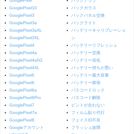
GooglePixel
バックアップ
GooglePixel10
バックガラス
GooglePixel3
バックパネル交換
GooglePixel3a
バックライト
GooglePixel3aXL
バッテリーキャリブレーショ
GooglePixel3XL
ン
GooglePixel4
バッテリーリフレッシュ
GooglePixel4a
バッテリー交換
GooglePixel4a5G
バッテリー劣化
GooglePixel4XL
バッテリー持ちが悪い
GooglePixel5
バッテリー最大容量
GooglePixel6
バッテリー膨張
GooglePixel6a
パスコードロック
GooglePixel6Pro
パスコード解除
GooglePixel7
ピントが合わない
GooglePixel7a
フィルム貼り代行
GooglePixel8
フェイスID不良
Googleアカウント
フラッシュ故障