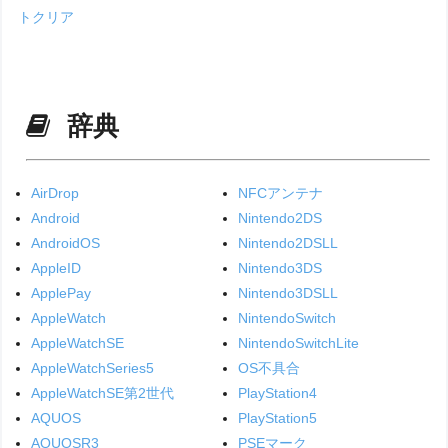
トクリア
辞典
AirDrop
NFCアンテナ
Android
Nintendo2DS
AndroidOS
Nintendo2DSLL
AppleID
Nintendo3DS
ApplePay
Nintendo3DSLL
AppleWatch
NintendoSwitch
AppleWatchSE
NintendoSwitchLite
AppleWatchSeries5
OS不具合
AppleWatchSE第2世代
PlayStation4
AQUOS
PlayStation5
AQUOSR3
PSEマーク