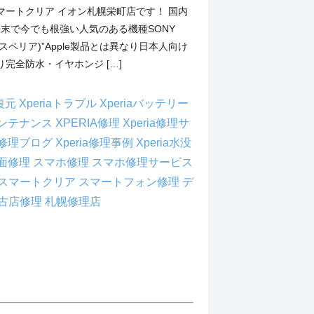
マートクリア イオン札幌栄町店です！ 国内
id端末で今でも根強い人気のある機種SONY
エクスペリア)”Apple製品とは異なり日本人向け
完全防水・イヤホンジ […]
タ復元
Xperiaトラブル
Xperiaバッテリー
aメンテナンス
XPERIA修理
Xperia修理サ
ia修理ブログ
Xperia修理事例
Xperia水没
a画面修理
スマホ修理
スマホ修理サービス
スマートクリア
スマートフォン修理
デ
古店修理
札幌修理店