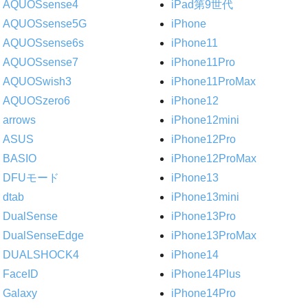
AQUOSsense4
iPad第9世代
AQUOSsense5G
iPhone
AQUOSsense6s
iPhone11
AQUOSsense7
iPhone11Pro
AQUOSwish3
iPhone11ProMax
AQUOSzero6
iPhone12
arrows
iPhone12mini
ASUS
iPhone12Pro
BASIO
iPhone12ProMax
DFUモード
iPhone13
dtab
iPhone13mini
DualSense
iPhone13Pro
DualSenseEdge
iPhone13ProMax
DUALSHOCK4
iPhone14
FaceID
iPhone14Plus
Galaxy
iPhone14Pro