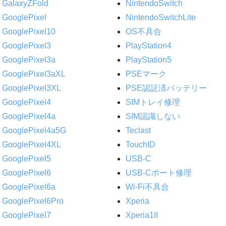
GalaxyZFold
NintendoSwitch
GooglePixel
NintendoSwitchLite
GooglePixel10
OS不具合
GooglePixel3
PlayStation4
GooglePixel3a
PlayStation5
GooglePixel3aXL
PSEマーク
GooglePixel3XL
PSE認証済バッテリー
GooglePixel4
SIMトレイ修理
GooglePixel4a
SIM認識しない
GooglePixel4a5G
Teclast
GooglePixel4XL
TouchID
GooglePixel5
USB-C
GooglePixel6
USB-Cポート修理
GooglePixel6a
Wi-Fi不具合
GooglePixel6Pro
Xperia
GooglePixel7
Xperia1II