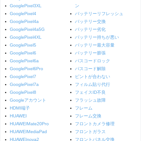
GooglePixel3XL
ン
GooglePixel4
バッテリーリフレッシュ
GooglePixel4a
バッテリー交換
GooglePixel4a5G
バッテリー劣化
GooglePixel4XL
バッテリー持ちが悪い
GooglePixel5
バッテリー最大容量
GooglePixel6
バッテリー膨張
GooglePixel6a
パスコードロック
GooglePixel6Pro
パスコード解除
GooglePixel7
ピントが合わない
GooglePixel7a
フィルム貼り代行
GooglePixel8
フェイスID不良
Googleアカウント
フラッシュ故障
HDMI端子
フレーム
HUAWEI
フレーム交換
HUAWEIMate20Pro
フロントカメラ修理
HUAWEIMediaPad
フロントガラス
HUAWEInova2
フロントパネル交換