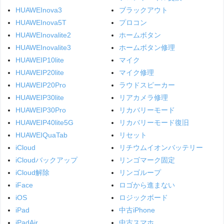
HUAWEInova3
ブラックアウト
HUAWEInova5T
プロコン
HUAWEInovalite2
ホームボタン
HUAWEInovalite3
ホームボタン修理
HUAWEIP10lite
マイク
HUAWEIP20lite
マイク修理
HUAWEIP20Pro
ラウドスピーカー
HUAWEIP30lite
リアカメラ修理
HUAWEIP30Pro
リカバリーモード
HUAWEIP40lite5G
リカバリーモード復旧
HUAWEIQuaTab
リセット
iCloud
リチウムイオンバッテリー
iCloudバックアップ
リンゴマーク固定
iCloud解除
リンゴループ
iFace
ロゴから進まない
iOS
ロジックボード
iPad
中古iPhone
iPadAir
中古スマホ