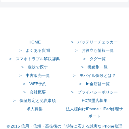
HOME
> バッテリーチェッカー
> よくある質問
> お役立ち情報一覧
> スマホトラブル解決辞典
> タグ一覧
> 症状で探す
> 機種別一覧
> 中古販売一覧
> モバイル保険とは？
> WEB予約
> ▶全店舗一覧
> 会社概要
> プライバシーポリシー
> 保証規定と免責事項
FC加盟店募集
求人募集
法人様向けiPhone・iPad修理サ
ポート
© 2015 信用・信頼・高技術の『期待に応える誠実なiPhone修理