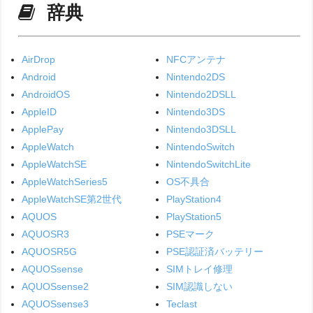
辞典
AirDrop
NFCアンテナ
Android
Nintendo2DS
AndroidOS
Nintendo2DSLL
AppleID
Nintendo3DS
ApplePay
Nintendo3DSLL
AppleWatch
NintendoSwitch
AppleWatchSE
NintendoSwitchLite
AppleWatchSeries5
OS不具合
AppleWatchSE第2世代
PlayStation4
AQUOS
PlayStation5
AQUOSR3
PSEマーク
AQUOSR5G
PSE認証済バッテリー
AQUOSsense
SIMトレイ修理
AQUOSsense2
SIM認識しない
AQUOSsense3
Teclast