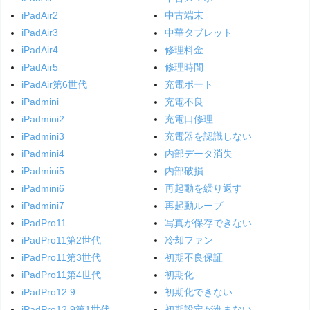
iPadAir2
中古端末
iPadAir3
中華タブレット
iPadAir4
修理料金
iPadAir5
修理時間
iPadAir第6世代
充電ポート
iPadmini
充電不良
iPadmini2
充電口修理
iPadmini3
充電器を認識しない
iPadmini4
内部データ消失
iPadmini5
内部破損
iPadmini6
再起動を繰り返す
iPadmini7
再起動ループ
iPadPro11
写真が保存できない
iPadPro11第2世代
冷却ファン
iPadPro11第3世代
初期不良保証
iPadPro11第4世代
初期化
iPadPro12.9
初期化できない
iPadPro12.9第1世代
初期設定が進まない