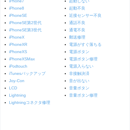
iPhone7
起動しない
iPhone8
起動不良
iPhoneSE
近接センサー不良
iPhoneSE第2世代
通話不良
iPhoneSE第3世代
通電不良
iPhoneX
郵送修理
iPhoneXR
電源がすぐ落ちる
iPhoneXS
電源ボタン
iPhoneXSMax
電源ボタン修理
iPodtouch
電源入らない
iTunesバックアップ
非接触決済
Joy-Con
音が出ない
LCD
音量ボタン
Lightning
音量ボタン修理
Lightningコネクタ修理