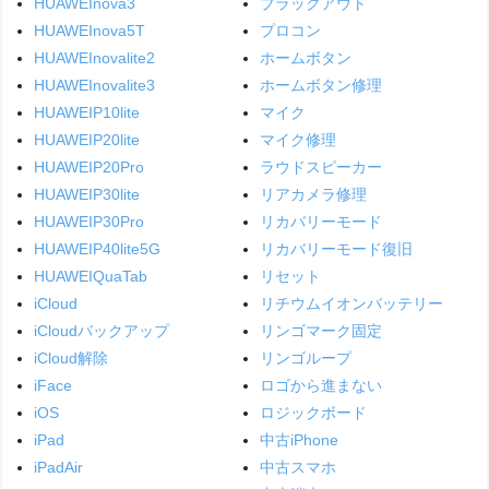
HUAWEInova3
ブラックアウト
HUAWEInova5T
プロコン
HUAWEInovalite2
ホームボタン
HUAWEInovalite3
ホームボタン修理
HUAWEIP10lite
マイク
HUAWEIP20lite
マイク修理
HUAWEIP20Pro
ラウドスピーカー
HUAWEIP30lite
リアカメラ修理
HUAWEIP30Pro
リカバリーモード
HUAWEIP40lite5G
リカバリーモード復旧
HUAWEIQuaTab
リセット
iCloud
リチウムイオンバッテリー
iCloudバックアップ
リンゴマーク固定
iCloud解除
リンゴループ
iFace
ロゴから進まない
iOS
ロジックボード
iPad
中古iPhone
iPadAir
中古スマホ