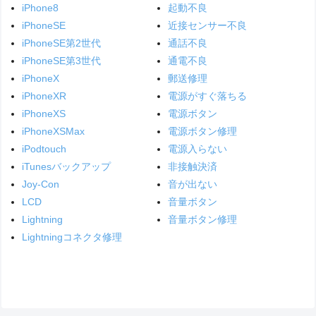
iPhone8
起動不良
iPhoneSE
近接センサー不良
iPhoneSE第2世代
通話不良
iPhoneSE第3世代
通電不良
iPhoneX
郵送修理
iPhoneXR
電源がすぐ落ちる
iPhoneXS
電源ボタン
iPhoneXSMax
電源ボタン修理
iPodtouch
電源入らない
iTunesバックアップ
非接触決済
Joy-Con
音が出ない
LCD
音量ボタン
Lightning
音量ボタン修理
Lightningコネクタ修理