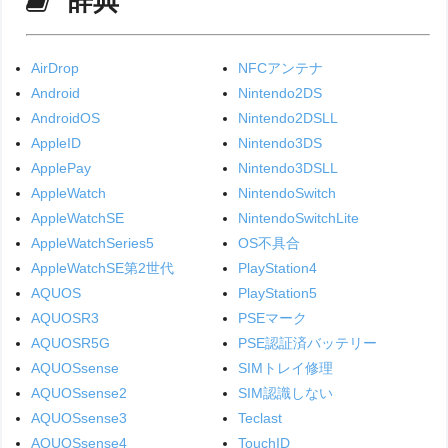
辞典
AirDrop
NFCアンテナ
Android
Nintendo2DS
AndroidOS
Nintendo2DSLL
AppleID
Nintendo3DS
ApplePay
Nintendo3DSLL
AppleWatch
NintendoSwitch
AppleWatchSE
NintendoSwitchLite
AppleWatchSeries5
OS不具合
AppleWatchSE第2世代
PlayStation4
AQUOS
PlayStation5
AQUOSR3
PSEマーク
AQUOSR5G
PSE認証済バッテリー
AQUOSsense
SIMトレイ修理
AQUOSsense2
SIM認識しない
AQUOSsense3
Teclast
AQUOSsense4
TouchID