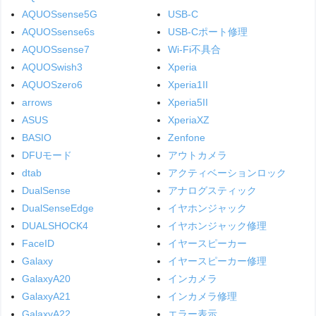
AQUOSsense5G
USB-C
AQUOSsense6s
USB-Cポート修理
AQUOSsense7
Wi-Fi不具合
AQUOSwish3
Xperia
AQUOSzero6
Xperia1II
arrows
Xperia5II
ASUS
XperiaXZ
BASIO
Zenfone
DFUモード
アウトカメラ
dtab
アクティベーションロック
DualSense
アナログスティック
DualSenseEdge
イヤホンジャック
DUALSHOCK4
イヤホンジャック修理
FaceID
イヤースピーカー
Galaxy
イヤースピーカー修理
GalaxyA20
インカメラ
GalaxyA21
インカメラ修理
GalaxyA22
エラー表示