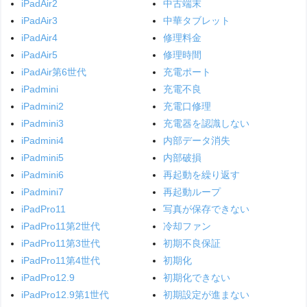
iPadAir2
中古端末
iPadAir3
中華タブレット
iPadAir4
修理料金
iPadAir5
修理時間
iPadAir第6世代
充電ポート
iPadmini
充電不良
iPadmini2
充電口修理
iPadmini3
充電器を認識しない
iPadmini4
内部データ消失
iPadmini5
内部破損
iPadmini6
再起動を繰り返す
iPadmini7
再起動ループ
iPadPro11
写真が保存できない
iPadPro11第2世代
冷却ファン
iPadPro11第3世代
初期不良保証
iPadPro11第4世代
初期化
iPadPro12.9
初期化できない
iPadPro12.9第1世代
初期設定が進まない