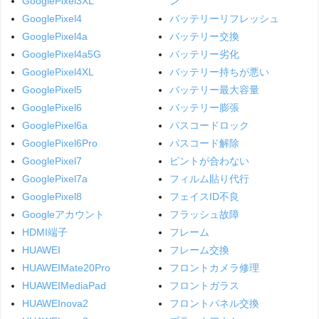
GooglePixel3XL
ン
GooglePixel4
バッテリーリフレッシュ
GooglePixel4a
バッテリー交換
GooglePixel4a5G
バッテリー劣化
GooglePixel4XL
バッテリー持ちが悪い
GooglePixel5
バッテリー最大容量
GooglePixel6
バッテリー膨張
GooglePixel6a
パスコードロック
GooglePixel6Pro
パスコード解除
GooglePixel7
ピントが合わない
GooglePixel7a
フィルム貼り代行
GooglePixel8
フェイスID不良
Googleアカウント
フラッシュ故障
HDMI端子
フレーム
HUAWEI
フレーム交換
HUAWEIMate20Pro
フロントカメラ修理
HUAWEIMediaPad
フロントガラス
HUAWEInova2
フロントパネル交換