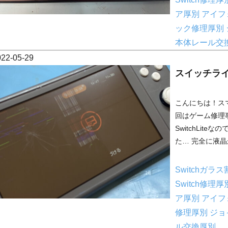
ア厚別
アイフ
ック修理厚別
本体レール交
022-05-29
スイッチラ
こんにちは！ス
回はゲーム修理
SwitchLi
た… 完全に液晶が
Switchガラ
Switch修理
ア厚別
アイフ
修理厚別
ジョ
ル交換厚別