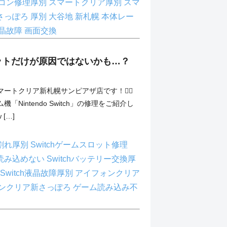
コン修理厚別
スマートクリア厚別
スマ
さっぽろ
厚別
大谷地
新札幌
本体レー
晶故障
画面交換
ットだけが原因ではないかも…？
ートクリア新札幌サンピアザ店です！💁‍♂️
「Nintendo Switch」の修理をご紹介し
 […]
ス割れ厚別
Switchゲームスロット修理
ーム読み込めない
Switchバッテリー交換厚
Switch液晶故障厚別
アイフォンクリア
ンクリア新さっぽろ
ゲーム読み込み不