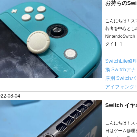
お持ちのSw
こんにちは！ス
若者を中心とし
NintendoSw
タイ […]
SwitchLit
換
Switch
厚別
Switc
アイフォンク
022-08-04
Switch 
こんにちは！ス
日はゲーム修理を