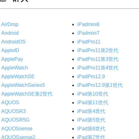
AirDrop
iPadmini6
Android
iPadmini7
AndroidOS
iPadPro11
AppleID
iPadPro11第2世代
ApplePay
iPadPro11第3世代
AppleWatch
iPadPro11第4世代
AppleWatchSE
iPadPro12.9
AppleWatchSeries5
iPadPro12.9第1世代
AppleWatchSE第2世代
iPad第10世代
AQUOS
iPad第11世代
AQUOSR3
iPad第4世代
AQUOSR5G
iPad第5世代
AQUOSsense
iPad第6世代
AQUOSsense2
iPad第7世代