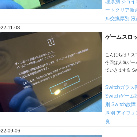
理厚別
ジョイ
ートクリア新
ル交換厚別
液
022-11-03
ゲームスロ
こんにちは！スマ
今回は人気ゲーム機
ていきます💪 Sw
Switchガラ
Switchゲ
別
Switch故障
厚別
アイフォ
良
022-09-06