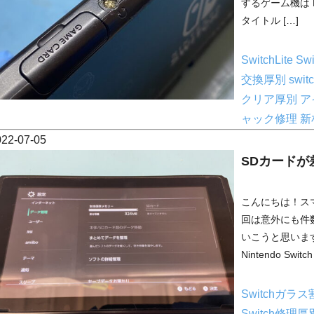
するゲーム機は Ni
タイトル […]
SwitchLite
Sw
交換厚別
swi
クリア厚別
ア
ャック修理
新
022-07-05
SDカードが
こんにちは！ス
回は意外にも件
いこうと思いま
Nintendo Switc
Switchガラ
Switch修理