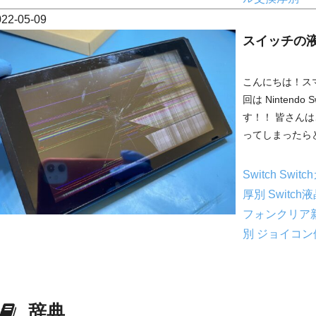
022-05-09
スイッチの液
こんにちは！ス
回は Nintend
す！！ 皆さんは
ってしまったらどう
Switch
Swit
厚別
Switc
フォンクリア
別
ジョイコン
辞典