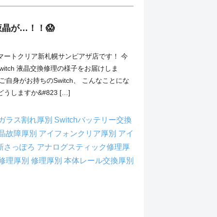
晶が…！！😱
マートクリア新札幌サンピアザ店です！ 今
o Switch 液晶交換修理の様子をお届けしま
ご自身がお持ちのSwitch、 こんなことにな
しますか&#823 […]
chガラス割れ厚別
Switchバッテリー交換
h液晶故障厚別
アイフォンクリア厚別
アイ
新さっぽろ
アナログスティック修理厚
修理厚別
修理厚別
本体レール交換厚別