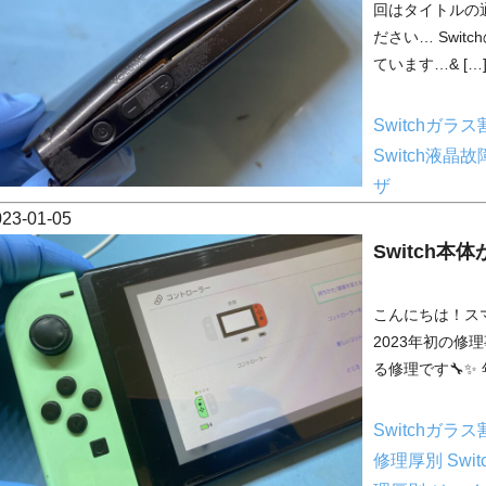
回はタイトルの
ださい… Swi
ています…& […
Switchガラ
Switch液晶
ザ
023-01-05
Switch本
こんにちは！ス
2023年初の修理事
る修理です🔧✨ 
Switchガラ
修理厚別
Sw