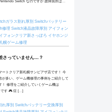
ntendo Switch なのですが 故障箇所は…
itchガラス割れ厚別
Switchバッテリー
tch修理
Switch液晶故障厚別
アイフォン
イフォンクリア新さっぽろ
イヤホンジ
札幌ゲーム修理
差さっていません…？
マートクリア新札幌サンピアザ店です！ 今
数が多い、ゲーム機修理の事例をご紹介して
す！ 修理をご紹介していくゲーム機は
h です 🎮 症 […]
ス割れ厚別
Switchバッテリー交換厚別
厚別
Switch液晶故障厚別
アイフォンクリ