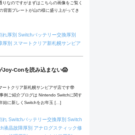
通りなのですがまずはこちらの画像をご覧く
tchの背面プレートが山の様に盛り上がってき
]
ス割れ厚別
Switchバッテリー交換厚別
故障厚別
スマートクリア新札幌サンピア
体がJoy-Conを読み込まない😱
マートクリア新札幌サンピアザ店です🤓
例ご紹介ブログは Nintendo Switchに関す
年始に新しくSwitchをお年玉 […]
ス割れ
Switchバッテリー交換厚別
Switch
itch液晶故障厚別
アナログスティック修