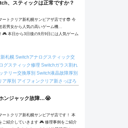
itch、スティックは正常ですか？
マートクリア新札幌サンピアザ店です😎 今
老若男女から人気の高いゲーム機…
itch！🎮 本日から3日後の9月9日には人気ゲーム
e修理新札幌
Switchアナログスティック交
アナログスティック修理
Switchガラス割れ
hバッテリー交換厚別
Switch液晶故障厚別
リア厚別
アイフォンクリア新さっぽろ
イヤホンジャック故障…😭
マートクリア新札幌サンピアザ店です！ 本
ご紹介していきます 🎮 修理事例をご紹介