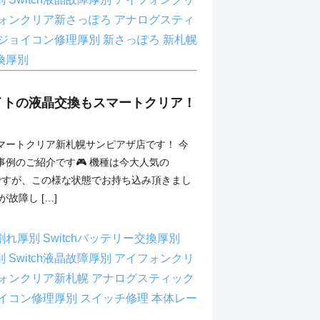
ォンクリア新さっぽろ
アナログスティ
ジョイコン修理厚別
新さっぽろ
新札幌
換厚別
イトの液晶交換もスマートクリア！
マートクリア新札幌サンピアザ店です！ 今
事例のご紹介です🎮 機種は今大人気の
teなのですが、この様な状態でお持ち込み頂きまし
故障し […]
ス割れ厚別
Switchバッテリー交換厚別
厚別
Switch液晶故障厚別
アイフォンクリ
ォンクリア新札幌
アナログスティック
イコン修理厚別
スイッチ修理
本体レー