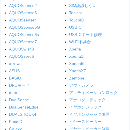
AQUOSsense2
SIM認識しない
AQUOSsense3
Teclast
AQUOSsense4
TouchID
AQUOSsense5G
USB-C
AQUOSsense6s
USB-Cポート修理
AQUOSsense7
Wi-Fi不具合
AQUOSwish3
Xperia
AQUOSzero6
Xperia1II
arrows
Xperia5II
ASUS
XperiaXZ
BASIO
Zenfone
DFUモード
アウトカメラ
dtab
アクティベーションロック
DualSense
アナログスティック
DualSenseEdge
イヤホンジャック
DUALSHOCK4
イヤホンジャック修理
FaceID
イヤースピーカー
Galaxy
イヤースピーカー修理