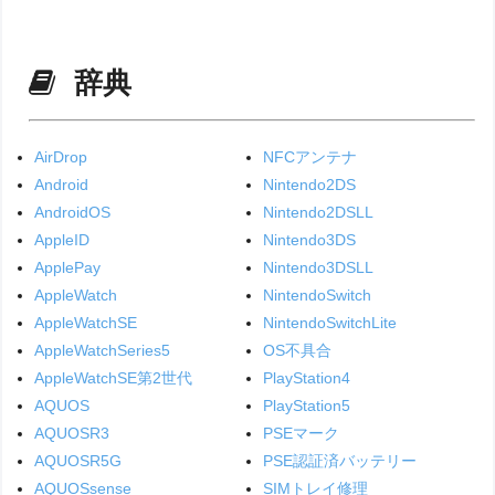
辞典
AirDrop
NFCアンテナ
Android
Nintendo2DS
AndroidOS
Nintendo2DSLL
AppleID
Nintendo3DS
ApplePay
Nintendo3DSLL
AppleWatch
NintendoSwitch
AppleWatchSE
NintendoSwitchLite
AppleWatchSeries5
OS不具合
AppleWatchSE第2世代
PlayStation4
AQUOS
PlayStation5
AQUOSR3
PSEマーク
AQUOSR5G
PSE認証済バッテリー
AQUOSsense
SIMトレイ修理