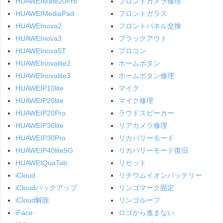
HUAWEIMate20Pro
フロントカメラ修理
HUAWEIMediaPad
フロントガラス
HUAWEInova2
フロントパネル交換
HUAWEInova3
ブラックアウト
HUAWEInova5T
プロコン
HUAWEInovalite2
ホームボタン
HUAWEInovalite3
ホームボタン修理
HUAWEIP10lite
マイク
HUAWEIP20lite
マイク修理
HUAWEIP20Pro
ラウドスピーカー
HUAWEIP30lite
リアカメラ修理
HUAWEIP30Pro
リカバリーモード
HUAWEIP40lite5G
リカバリーモード復旧
HUAWEIQuaTab
リセット
iCloud
リチウムイオンバッテリー
iCloudバックアップ
リンゴマーク固定
iCloud解除
リンゴループ
iFace
ロゴから進まない