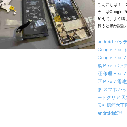
こんにちは！ 
今回はGoogle
加えて、よく噂され
行うと指紋認証機
android 
Google Pixe
Google Pi
換
Pixel 
証 修理
Pixe
区
Pixel7 
ま
スマホ バ
ートクリア 
天神橋筋六丁
android修理