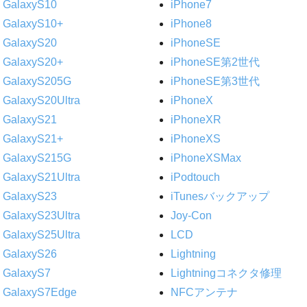
GalaxyS10
iPhone7
GalaxyS10+
iPhone8
GalaxyS20
iPhoneSE
GalaxyS20+
iPhoneSE第2世代
GalaxyS205G
iPhoneSE第3世代
GalaxyS20Ultra
iPhoneX
GalaxyS21
iPhoneXR
GalaxyS21+
iPhoneXS
GalaxyS215G
iPhoneXSMax
GalaxyS21Ultra
iPodtouch
GalaxyS23
iTunesバックアップ
GalaxyS23Ultra
Joy-Con
GalaxyS25Ultra
LCD
GalaxyS26
Lightning
GalaxyS7
Lightningコネクタ修理
GalaxyS7Edge
NFCアンテナ