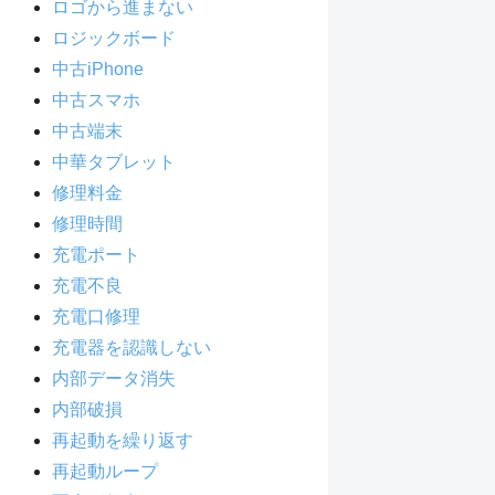
ロゴから進まない
ロジックボード
中古iPhone
中古スマホ
中古端末
中華タブレット
修理料金
修理時間
充電ポート
充電不良
充電口修理
充電器を認識しない
内部データ消失
内部破損
再起動を繰り返す
再起動ループ