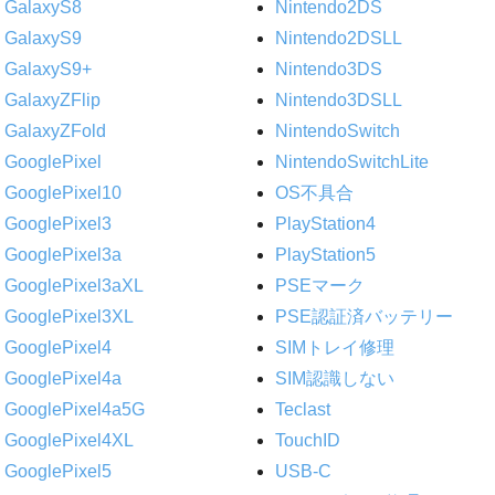
GalaxyS8
Nintendo2DS
GalaxyS9
Nintendo2DSLL
GalaxyS9+
Nintendo3DS
GalaxyZFlip
Nintendo3DSLL
GalaxyZFold
NintendoSwitch
GooglePixel
NintendoSwitchLite
GooglePixel10
OS不具合
GooglePixel3
PlayStation4
GooglePixel3a
PlayStation5
GooglePixel3aXL
PSEマーク
GooglePixel3XL
PSE認証済バッテリー
GooglePixel4
SIMトレイ修理
GooglePixel4a
SIM認識しない
GooglePixel4a5G
Teclast
GooglePixel4XL
TouchID
GooglePixel5
USB-C