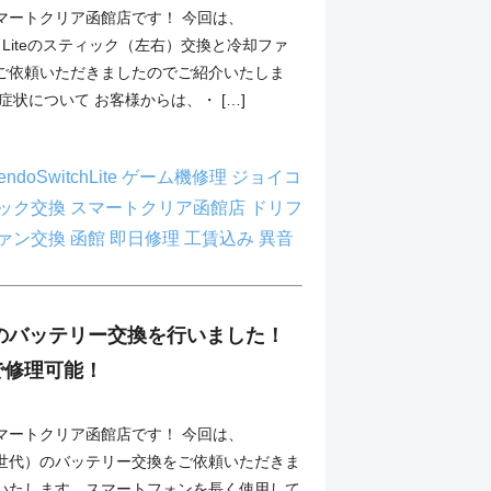
マートクリア函館店です！ 今回は、
witch Liteのスティック（左右）交換と冷却ファ
ご依頼いただきましたのでご紹介いたしま
症状について お客様からは、・ […]
endoSwitchLite
ゲーム機修理
ジョイコ
ック交換
スマートクリア函館店
ドリフ
ァン交換
函館
即日修理
工賃込み
異音
SE2のバッテリー交換を行いました！
で修理可能！
マートクリア函館店です！ 今回は、
（第2世代）のバッテリー交換をご依頼いただきま
いたします。スマートフォンを長く使用して