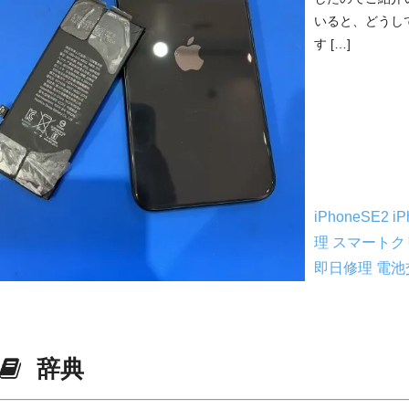
いると、どうし
す […]
iPhoneSE2
i
理
スマートク
即日修理
電池
辞典