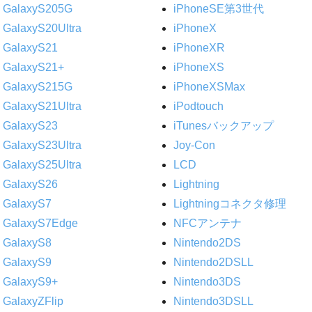
GalaxyS205G
iPhoneSE第3世代
GalaxyS20Ultra
iPhoneX
GalaxyS21
iPhoneXR
GalaxyS21+
iPhoneXS
GalaxyS215G
iPhoneXSMax
GalaxyS21Ultra
iPodtouch
GalaxyS23
iTunesバックアップ
GalaxyS23Ultra
Joy-Con
GalaxyS25Ultra
LCD
GalaxyS26
Lightning
GalaxyS7
Lightningコネクタ修理
GalaxyS7Edge
NFCアンテナ
GalaxyS8
Nintendo2DS
GalaxyS9
Nintendo2DSLL
GalaxyS9+
Nintendo3DS
GalaxyZFlip
Nintendo3DSLL