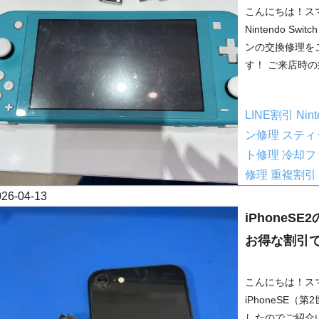
こんにちは！ス
Nintendo S
ンの交換修理を
す！ ご来店時の
LINE割引
Nint
ン修理
スティ
ト修理
冷却フ
修理
重複割引
026-04-13
iPhone
お得な割引
こんにちは！ス
iPhoneSE
したのでご紹介