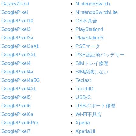
GalaxyZFold
NintendoSwitch
GooglePixel
NintendoSwitchLite
GooglePixel10
OS不具合
GooglePixel3
PlayStation4
GooglePixel3a
PlayStation5
GooglePixel3aXL
PSEマーク
GooglePixel3XL
PSE認証済バッテリー
GooglePixel4
SIMトレイ修理
GooglePixel4a
SIM認識しない
GooglePixel4a5G
Teclast
GooglePixel4XL
TouchID
GooglePixel5
USB-C
GooglePixel6
USB-Cポート修理
GooglePixel6a
Wi-Fi不具合
GooglePixel6Pro
Xperia
GooglePixel7
Xperia1II