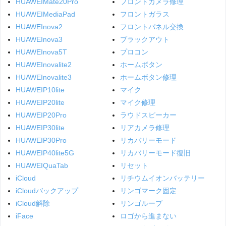
HUAWEIMate20Pro
フロントカメラ修理
HUAWEIMediaPad
フロントガラス
HUAWEInova2
フロントパネル交換
HUAWEInova3
ブラックアウト
HUAWEInova5T
プロコン
HUAWEInovalite2
ホームボタン
HUAWEInovalite3
ホームボタン修理
HUAWEIP10lite
マイク
HUAWEIP20lite
マイク修理
HUAWEIP20Pro
ラウドスピーカー
HUAWEIP30lite
リアカメラ修理
HUAWEIP30Pro
リカバリーモード
HUAWEIP40lite5G
リカバリーモード復旧
HUAWEIQuaTab
リセット
iCloud
リチウムイオンバッテリー
iCloudバックアップ
リンゴマーク固定
iCloud解除
リンゴループ
iFace
ロゴから進まない