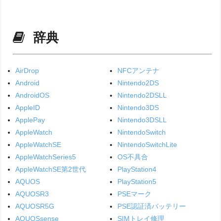
辞典
AirDrop
NFCアンテナ
Android
Nintendo2DS
AndroidOS
Nintendo2DSLL
AppleID
Nintendo3DS
ApplePay
Nintendo3DSLL
AppleWatch
NintendoSwitch
AppleWatchSE
NintendoSwitchLite
AppleWatchSeries5
OS不具合
AppleWatchSE第2世代
PlayStation4
AQUOS
PlayStation5
AQUOSR3
PSEマーク
AQUOSR5G
PSE認証済バッテリー
AQUOSsense
SIMトレイ修理