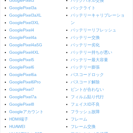
GooglePixel3
バックパネル交換
GooglePixel3a
バックライト
GooglePixel3aXL
バッテリーキャリブレーショ
GooglePixel3XL
ン
GooglePixel4
バッテリーリフレッシュ
GooglePixel4a
バッテリー交換
GooglePixel4a5G
バッテリー劣化
GooglePixel4XL
バッテリー持ちが悪い
GooglePixel5
バッテリー最大容量
GooglePixel6
バッテリー膨張
GooglePixel6a
パスコードロック
GooglePixel6Pro
パスコード解除
GooglePixel7
ピントが合わない
GooglePixel7a
フィルム貼り代行
GooglePixel8
フェイスID不良
Googleアカウント
フラッシュ故障
HDMI端子
フレーム
HUAWEI
フレーム交換