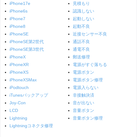
iPhone17e
見積もり
iPhone6s
認識しない
iPhone7
起動しない
iPhone8
起動不良
iPhoneSE
近接センサー不良
iPhoneSE第2世代
通話不良
iPhoneSE第3世代
通電不良
iPhoneX
郵送修理
iPhoneXR
電源がすぐ落ちる
iPhoneXS
電源ボタン
iPhoneXSMax
電源ボタン修理
iPodtouch
電源入らない
iTunesバックアップ
非接触決済
Joy-Con
音が出ない
LCD
音量ボタン
Lightning
音量ボタン修理
Lightningコネクタ修理