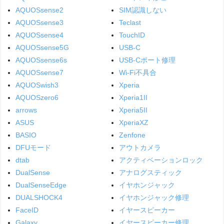
AQUOSsense2
SIM認識しない
AQUOSsense3
Teclast
AQUOSsense4
TouchID
AQUOSsense5G
USB-C
AQUOSsense6s
USB-Cポート修理
AQUOSsense7
Wi-Fi不具合
AQUOSwish3
Xperia
AQUOSzero6
Xperia1II
arrows
Xperia5II
ASUS
XperiaXZ
BASIO
Zenfone
DFUモード
アウトカメラ
dtab
アクティベーションロック
DualSense
アナログスティック
DualSenseEdge
イヤホンジャック
DUALSHOCK4
イヤホンジャック修理
FaceID
イヤースピーカー
Galaxy
イヤースピーカー修理